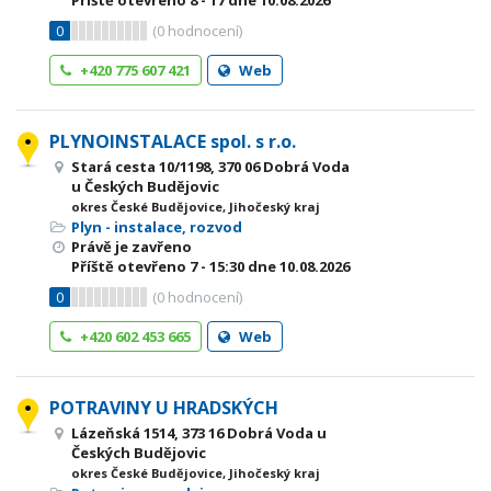
Příště otevřeno
8 - 17
dne 10.08.2026
0
(
0
hodnocení)
+420 775 607 421
Web
PLYNOINSTALACE spol. s r.o.
Stará cesta 10/1198, 370 06 Dobrá Voda
u Českých Budějovic
okres České Budějovice, Jihočeský kraj
Plyn - instalace, rozvod
Právě je zavřeno
Příště otevřeno
7 - 15:30
dne 10.08.2026
0
(
0
hodnocení)
+420 602 453 665
Web
POTRAVINY U HRADSKÝCH
Lázeňská 1514, 373 16 Dobrá Voda u
Českých Budějovic
okres České Budějovice, Jihočeský kraj