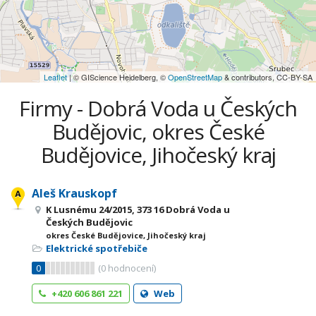
Leaflet
| © GIScience Heidelberg, ©
OpenStreetMap
& contributors, CC-BY-SA
Firmy - Dobrá Voda u Českých
Budějovic, okres České
Budějovice, Jihočeský kraj
Aleš Krauskopf
K Lusnému 24/2015, 373 16 Dobrá Voda u
Českých Budějovic
okres České Budějovice, Jihočeský kraj
Elektrické spotřebiče
0
(
0
hodnocení)
+420 606 861 221
Web