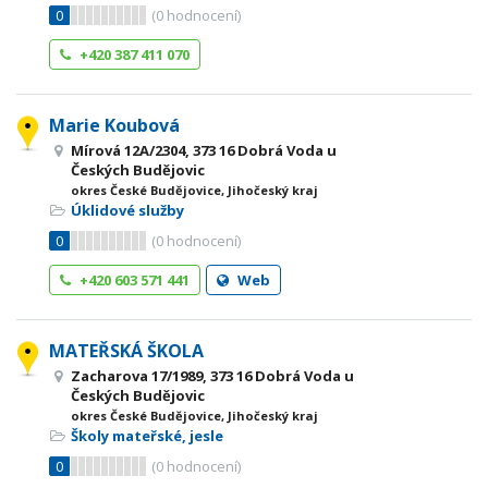
0
(
0
hodnocení)
+420 387 411 070
Marie Koubová
Mírová 12A/2304, 373 16 Dobrá Voda u
Českých Budějovic
okres České Budějovice, Jihočeský kraj
Úklidové služby
0
(
0
hodnocení)
+420 603 571 441
Web
MATEŘSKÁ ŠKOLA
Zacharova 17/1989, 373 16 Dobrá Voda u
Českých Budějovic
okres České Budějovice, Jihočeský kraj
Školy mateřské, jesle
0
(
0
hodnocení)