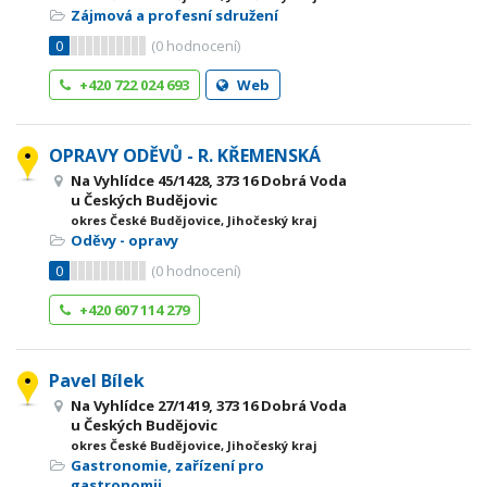
Zájmová a profesní sdružení
0
(
0
hodnocení)
+420 722 024 693
Web
OPRAVY ODĚVŮ - R. KŘEMENSKÁ
Na Vyhlídce 45/1428, 373 16 Dobrá Voda
u Českých Budějovic
okres České Budějovice, Jihočeský kraj
Oděvy - opravy
0
(
0
hodnocení)
+420 607 114 279
Pavel Bílek
Na Vyhlídce 27/1419, 373 16 Dobrá Voda
u Českých Budějovic
okres České Budějovice, Jihočeský kraj
Gastronomie, zařízení pro
gastronomii