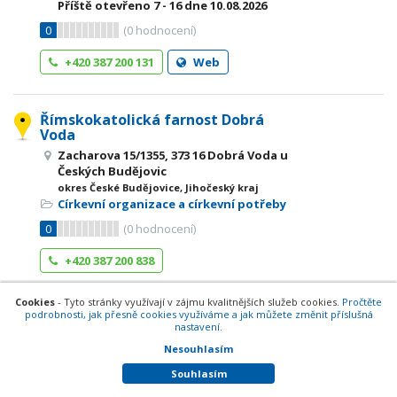
Příště otevřeno
7 - 16
dne 10.08.2026
0
(
0
hodnocení)
+420 387 200 131
Web
Římskokatolická farnost Dobrá
Voda
Zacharova 15/1355, 373 16 Dobrá Voda u
Českých Budějovic
okres České Budějovice, Jihočeský kraj
Církevní organizace a církevní potřeby
0
(
0
hodnocení)
+420 387 200 838
Cookies
- Tyto stránky využívají v zájmu kvalitnějších služeb cookies.
Pročtěte
podrobnosti, jak přesně cookies využíváme a jak můžete změnit příslušná
SPIRIT VZ, s.r.o.
nastavení.
Lázeňská 77/2438, 373 16 Dobrá Voda u
Nesouhlasím
Českých Budějovic
okres České Budějovice, Jihočeský kraj
Souhlasím
Restaurace