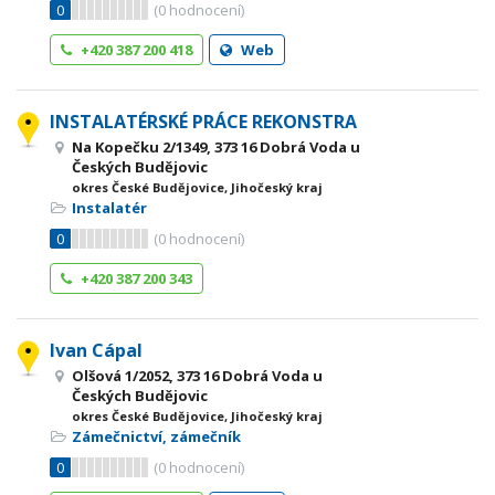
0
(
0
hodnocení)
+420 387 200 418
Web
INSTALATÉRSKÉ PRÁCE REKONSTRA
Na Kopečku 2/1349, 373 16 Dobrá Voda u
Českých Budějovic
okres České Budějovice, Jihočeský kraj
Instalatér
0
(
0
hodnocení)
+420 387 200 343
Ivan Cápal
Olšová 1/2052, 373 16 Dobrá Voda u
Českých Budějovic
okres České Budějovice, Jihočeský kraj
Zámečnictví, zámečník
0
(
0
hodnocení)