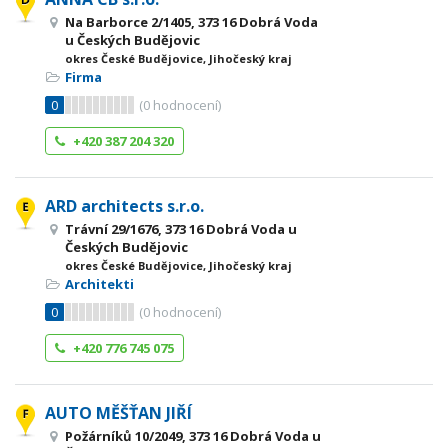
Na Barborce 2/1405, 373 16 Dobrá Voda
u Českých Budějovic
okres České Budějovice, Jihočeský kraj
Firma
0
(
0
hodnocení)
+420 387 204 320
ARD architects s.r.o.
Trávní 29/1676, 373 16 Dobrá Voda u
Českých Budějovic
okres České Budějovice, Jihočeský kraj
Architekti
0
(
0
hodnocení)
+420 776 745 075
AUTO MĚŠŤAN JIŘÍ
Požárníků 10/2049, 373 16 Dobrá Voda u