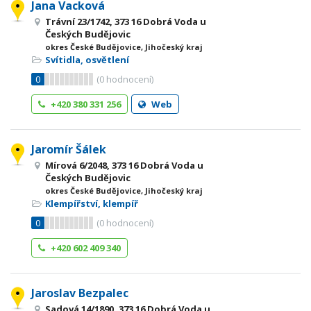
Jana Vacková
Trávní 23/1742, 373 16 Dobrá Voda u
Českých Budějovic
okres České Budějovice, Jihočeský kraj
Svítidla, osvětlení
0
(
0
hodnocení)
+420 380 331 256
Web
Jaromír Šálek
Mírová 6/2048, 373 16 Dobrá Voda u
Českých Budějovic
okres České Budějovice, Jihočeský kraj
Klempířství, klempíř
0
(
0
hodnocení)
+420 602 409 340
Jaroslav Bezpalec
Sadová 14/1890, 373 16 Dobrá Voda u