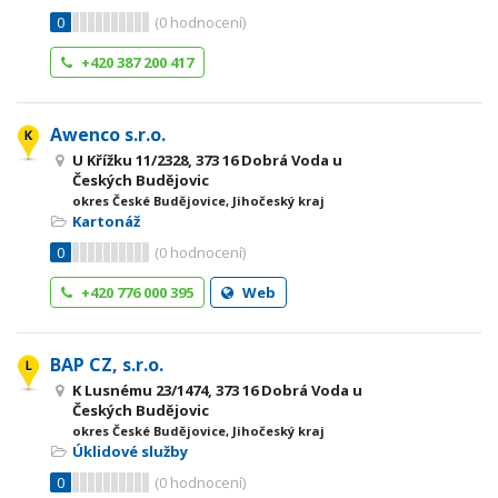
0
(
0
hodnocení)
+420 387 200 417
Awenco s.r.o.
U Křížku 11/2328, 373 16 Dobrá Voda u
Českých Budějovic
okres České Budějovice, Jihočeský kraj
Kartonáž
0
(
0
hodnocení)
+420 776 000 395
Web
BAP CZ, s.r.o.
K Lusnému 23/1474, 373 16 Dobrá Voda u
Českých Budějovic
okres České Budějovice, Jihočeský kraj
Úklidové služby
0
(
0
hodnocení)