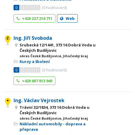
0
(
0
hodnocení)
+420 227 216 711
Web
Ing. Jiří Svoboda
Srubecká 12/1441, 373 16 Dobrá Voda u
Českých Budějovic
okres České Budějovice, Jihočeský kraj
Kurzy a školení
0
(
0
hodnocení)
+420 607 813 945
Ing. Václav Vejrostek
Trávní 32/1834, 373 16 Dobrá Voda u
Českých Budějovic
okres České Budějovice, Jihočeský kraj
Nákladní automobily - doprava a
přeprava