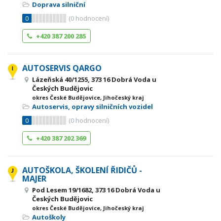
Doprava silniční
0
(
0
hodnocení)
+420 387 200 285
AUTOSERVIS QARGO
Lázeňská 40/1255, 373 16 Dobrá Voda u
Českých Budějovic
okres České Budějovice, Jihočeský kraj
Autoservis, opravy silničních vozidel
0
(
0
hodnocení)
+420 387 202 369
AUTOŠKOLA, ŠKOLENÍ ŘIDIČŮ -
MAJER
Pod Lesem 19/1682, 373 16 Dobrá Voda u
Českých Budějovic
okres České Budějovice, Jihočeský kraj
Autoškoly