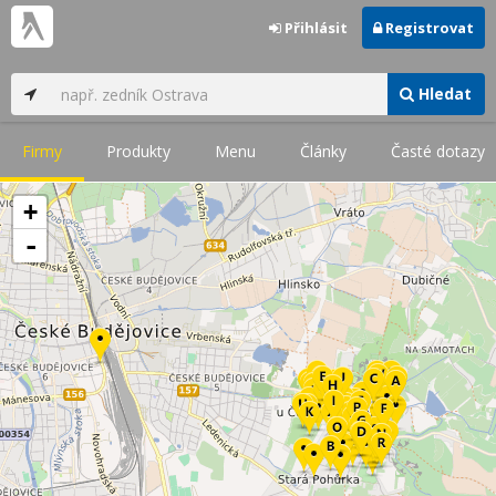
Přihlásit
Registrovat
Hledat
Firmy
Produkty
Menu
Články
Časté dotazy
+
-