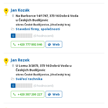
Jan Kozák
Na Barborce 14/1747, 373 16 Dobrá Voda
u Českých Budějovic
okres České Budějovice, Jihočeský kraj
Stavební firmy, společnosti
0
(
0
hodnocení)
+420 777 892 046
Web
Jan Rezek
U Lomu 3/2073, 373 16 Dobrá Voda u
Českých Budějovic
okres České Budějovice, Jihočeský kraj
Svářecí technika
0
(
0
hodnocení)
+420 387 200 227
Web