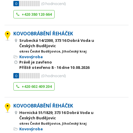
0
(
0
hodnocení)
+420 380 120 664
KOVOOBRÁBĚNÍ ŘEHÁČEK
Srubecká 14/2300, 373 16 Dobrá Voda u
Českých Budějovic
okres České Budějovice, Jihočeský kraj
Kovovýroba
Právě je zavřeno
Příště otevřeno
8 - 16
dne 10.08.2026
0
(
0
hodnocení)
+420 602 409 204
KOVOOBRÁBĚNÍ ŘEHÁČEK
Hornická 51/1829, 373 16 Dobrá Voda u
Českých Budějovic
okres České Budějovice, Jihočeský kraj
Kovovýroba