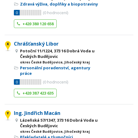
Zdravá výživa, doplňky a biopotraviny
0
(
0
hodnocení)
+420 380 120 658
Chrášťanský Libor
Potoční 11/1224, 373 16 Dobrá Voda u
Českých Budějovic
okres České Budějovice, Jihočeský kraj
Personální poradenství, agentury
práce
0
(
0
hodnocení)
+420 387 423 635
Ing. Jindřich Macán
Lázeňská 57/1347, 373 16 Dobrá Voda u
Českých Budějovic
okres České Budějovice, Jihočeský kraj
Překladatelé a tlumočníci