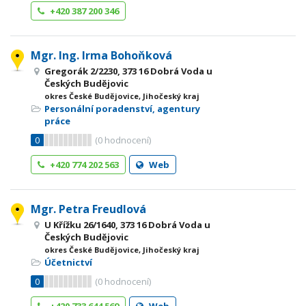
+420 387 200 346
Mgr. Ing. Irma Bohoňková
Gregorák 2/2230, 373 16 Dobrá Voda u
Českých Budějovic
okres České Budějovice, Jihočeský kraj
Personální poradenství, agentury
práce
0
(
0
hodnocení)
+420 774 202 563
Web
Mgr. Petra Freudlová
U Křížku 26/1640, 373 16 Dobrá Voda u
Českých Budějovic
okres České Budějovice, Jihočeský kraj
Účetnictví
0
(
0
hodnocení)