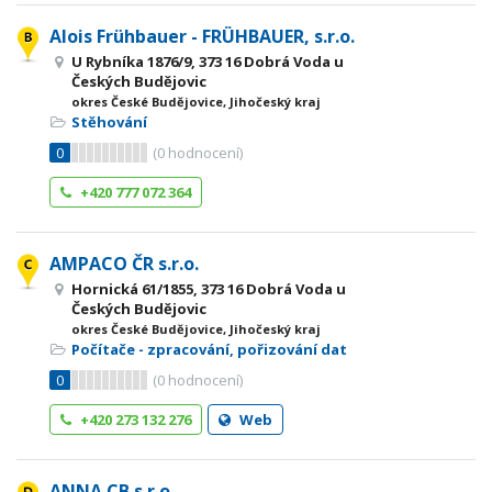
Alois Frühbauer - FRÜHBAUER, s.r.o.
U Rybníka 1876/9, 373 16 Dobrá Voda u
Českých Budějovic
okres České Budějovice, Jihočeský kraj
Stěhování
0
(
0
hodnocení)
+420 777 072 364
AMPACO ČR s.r.o.
Hornická 61/1855, 373 16 Dobrá Voda u
Českých Budějovic
okres České Budějovice, Jihočeský kraj
Počítače - zpracování, pořizování dat
0
(
0
hodnocení)
+420 273 132 276
Web
ANNA CB s.r.o.