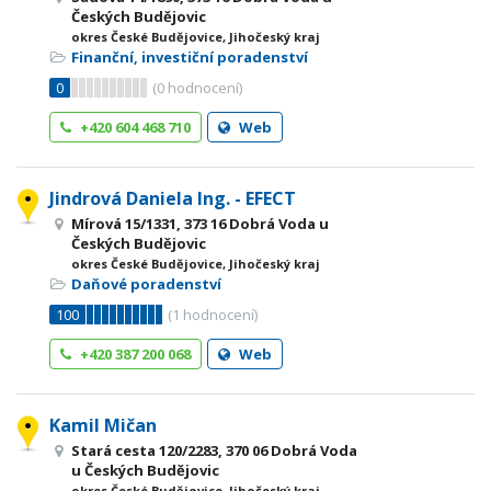
Českých Budějovic
okres České Budějovice, Jihočeský kraj
Finanční, investiční poradenství
0
(
0
hodnocení)
+420 604 468 710
Web
Jindrová Daniela Ing. - EFECT
Mírová 15/1331, 373 16 Dobrá Voda u
Českých Budějovic
okres České Budějovice, Jihočeský kraj
Daňové poradenství
100
(
1
hodnocení)
+420 387 200 068
Web
Kamil Mičan
Stará cesta 120/2283, 370 06 Dobrá Voda
u Českých Budějovic
okres České Budějovice, Jihočeský kraj