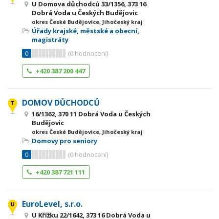
U Domova důchodců 33/1356, 373 16
Dobrá Voda u Českých Budějovic
okres České Budějovice, Jihočeský kraj
Úřady krajské, městské a obecní,
magistráty
0
(
0
hodnocení)
+420 387 200 447
DOMOV DŮCHODCŮ
16/1362, 370 11 Dobrá Voda u Českých
Budějovic
okres České Budějovice, Jihočeský kraj
Domovy pro seniory
0
(
0
hodnocení)
+420 387 721 111
EuroLevel, s.r.o.
U Křížku 22/1642, 373 16 Dobrá Voda u