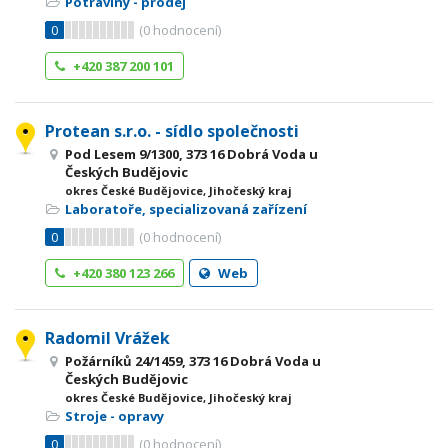
Potraviny - prodej
0
(
0
hodnocení)
+420 387 200 101
Protean s.r.o. - sídlo společnosti
Pod Lesem 9/1300, 373 16 Dobrá Voda u
Českých Budějovic
okres České Budějovice, Jihočeský kraj
Laboratoře, specializovaná zařízení
0
(
0
hodnocení)
+420 380 123 266
Web
Radomil Vrážek
Požárníků 24/1459, 373 16 Dobrá Voda u
Českých Budějovic
okres České Budějovice, Jihočeský kraj
Stroje - opravy
0
(
0
hodnocení)