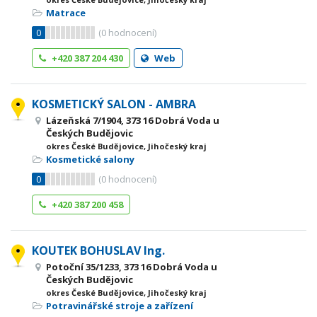
Matrace
0
(
0
hodnocení)
+420 387 204 430
Web
KOSMETICKÝ SALON - AMBRA
Lázeňská 7/1904, 373 16 Dobrá Voda u
Českých Budějovic
okres České Budějovice, Jihočeský kraj
Kosmetické salony
0
(
0
hodnocení)
+420 387 200 458
KOUTEK BOHUSLAV Ing.
Potoční 35/1233, 373 16 Dobrá Voda u
Českých Budějovic
okres České Budějovice, Jihočeský kraj
Potravinářské stroje a zařízení