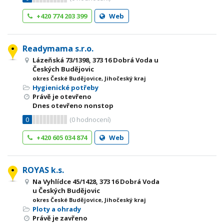
+420 774 203 399
Web
Readymama s.r.o.
Lázeňská 73/1398, 373 16 Dobrá Voda u
Českých Budějovic
okres České Budějovice, Jihočeský kraj
Hygienické potřeby
Právě je otevřeno
Dnes otevřeno nonstop
0
(
0
hodnocení)
+420 605 034 874
Web
ROYAS k.s.
Na Vyhlídce 45/1428, 373 16 Dobrá Voda
u Českých Budějovic
okres České Budějovice, Jihočeský kraj
Ploty a ohrady
Právě je zavřeno