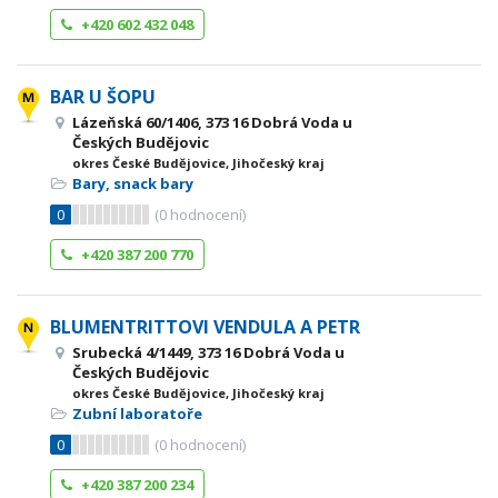
+420 602 432 048
BAR U ŠOPU
Lázeňská 60/1406, 373 16 Dobrá Voda u
Českých Budějovic
okres České Budějovice, Jihočeský kraj
Bary, snack bary
0
(
0
hodnocení)
+420 387 200 770
BLUMENTRITTOVI VENDULA A PETR
Srubecká 4/1449, 373 16 Dobrá Voda u
Českých Budějovic
okres České Budějovice, Jihočeský kraj
Zubní laboratoře
0
(
0
hodnocení)
+420 387 200 234