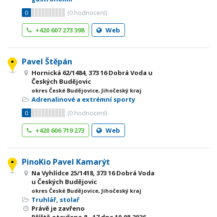
0
(
0
hodnocení)
+420 607 273 398
Web
Pavel Štěpán
Hornická 62/1484, 373 16 Dobrá Voda u
Českých Budějovic
okres České Budějovice, Jihočeský kraj
Adrenalinové a extrémní sporty
0
(
0
hodnocení)
+420 606 719 273
Web
PinoKio Pavel Kamarýt
Na Vyhlídce 25/1418, 373 16 Dobrá Voda
u Českých Budějovic
okres České Budějovice, Jihočeský kraj
Truhlář, stolař
Právě je zavřeno