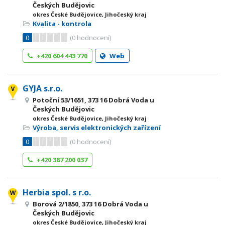
Českých Budějovic
okres České Budějovice, Jihočeský kraj
Kvalita - kontrola
0
(
0
hodnocení)
+420 604 443 770
Web
GYJA s.r.o.
Potoční 53/1651, 373 16 Dobrá Voda u
Českých Budějovic
okres České Budějovice, Jihočeský kraj
Výroba, servis elektronických zařízení
0
(
0
hodnocení)
+420 387 200 037
Herbia spol. s r.o.
Borová 2/1850, 373 16 Dobrá Voda u
Českých Budějovic
okres České Budějovice, Jihočeský kraj