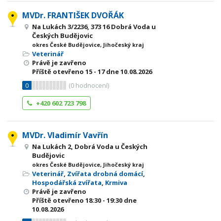
MVDr. FRANTIŠEK DVOŘÁK
Na Lukách 3/2236, 373 16 Dobrá Voda u
Českých Budějovic
okres České Budějovice, Jihočeský kraj
Veterinář
Právě je zavřeno
Příště otevřeno
15 - 17
dne 10.08.2026
0
(
0
hodnocení)
+420 602 723 798
MVDr. Vladimír Vavřín
Na Lukách 2, Dobrá Voda u Českých
Budějovic
okres České Budějovice, Jihočeský kraj
Veterinář
,
Zvířata drobná domácí
,
Hospodářská zvířata
,
Krmiva
Právě je zavřeno
Příště otevřeno
18:30 - 19:30
dne
10.08.2026