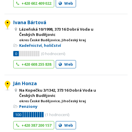
+420 602 409 022
Web
Ivana Bártová
Lázeňská 10/1998, 373 16 Dobrá Voda u
Českých Budějovic
okres České Budějovice, Jihočeský kraj
Kadeřnictví, holičství
0
(
0
hodnocení)
+420 608 255 838
Web
Ján Honza
Na Kopečku 3/1342, 373 16 Dobrá Voda u
Českých Budějovic
okres České Budějovice, Jihočeský kraj
Penziony
100
(
1
hodnocení)
+420 387 200 157
Web