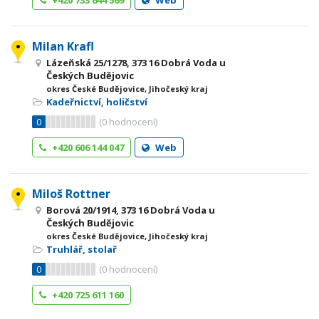
+420 733 644 569
Web
Milan Krafl
Lázeňská 25/1278, 373 16 Dobrá Voda u
Českých Budějovic
okres České Budějovice, Jihočeský kraj
Kadeřnictví, holičství
0
(
0
hodnocení)
+420 606 144 047
Web
Miloš Rottner
Borová 20/1914, 373 16 Dobrá Voda u
Českých Budějovic
okres České Budějovice, Jihočeský kraj
Truhlář, stolař
0
(
0
hodnocení)
+420 725 611 160