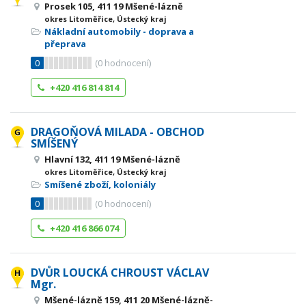
Prosek 105, 411 19 Mšené-lázně
okres Litoměřice, Ústecký kraj
Nákladní automobily - doprava a
přeprava
0
(
0
hodnocení)
+420 416 814 814
DRAGOŇOVÁ MILADA - OBCHOD
SMÍŠENÝ
Hlavní 132, 411 19 Mšené-lázně
okres Litoměřice, Ústecký kraj
Smíšené zboží, koloniály
0
(
0
hodnocení)
+420 416 866 074
DVŮR LOUCKÁ CHROUST VÁCLAV
Mgr.
Mšené-lázně 159, 411 20 Mšené-lázně-