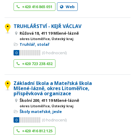
+420 416 865 051
Web
TRUHLÁŘSTVÍ - KEJŘ VÁCLAV
Růžová 18, 411 19 Mšené-lázně
okres Litoměřice, Ústecký kraj
Truhlář, stolař
0
(
0
hodnocení)
+420 723 238 432
Základní škola a Mateřská škola
Mšené-lázně, okres Litoměřice,
příspěvková organizace
Školní 200, 411 19 Mšené-lázně
okres Litoměřice, Ústecký kraj
Školy mateřské, jesle
0
(
0
hodnocení)
+420 416 812 125