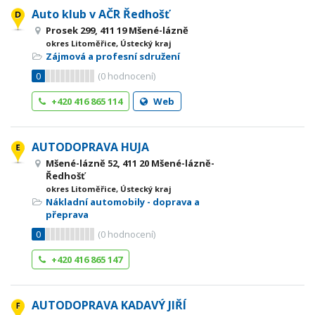
Auto klub v AČR Ředhošť
Prosek 299, 411 19 Mšené-lázně
okres Litoměřice, Ústecký kraj
Zájmová a profesní sdružení
0
(
0
hodnocení)
+420 416 865 114
Web
AUTODOPRAVA HUJA
Mšené-lázně 52, 411 20 Mšené-lázně-
Ředhošť
okres Litoměřice, Ústecký kraj
Nákladní automobily - doprava a
přeprava
0
(
0
hodnocení)
+420 416 865 147
AUTODOPRAVA KADAVÝ JIŘÍ