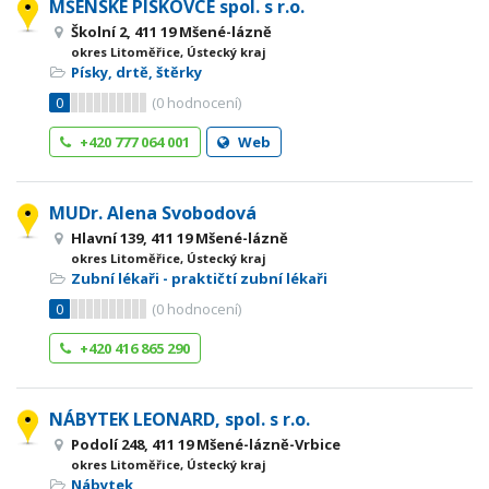
MŠENSKÉ PÍSKOVCE spol. s r.o.
Školní 2, 411 19 Mšené-lázně
okres Litoměřice, Ústecký kraj
Písky, drtě, štěrky
0
(
0
hodnocení)
+420 777 064 001
Web
MUDr. Alena Svobodová
Hlavní 139, 411 19 Mšené-lázně
okres Litoměřice, Ústecký kraj
Zubní lékaři - praktičtí zubní lékaři
0
(
0
hodnocení)
+420 416 865 290
NÁBYTEK LEONARD, spol. s r.o.
Podolí 248, 411 19 Mšené-lázně-Vrbice
okres Litoměřice, Ústecký kraj
Nábytek