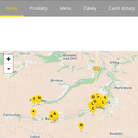
Firmy
Produkty
Menu
Články
Časté dotazy
+
-