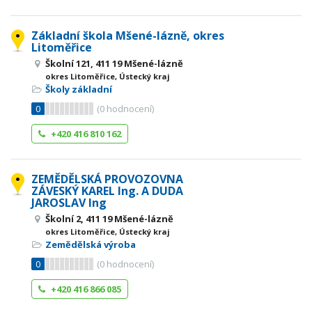
Základní škola Mšené-lázně, okres
Litoměřice
Školní 121, 411 19 Mšené-lázně
okres Litoměřice, Ústecký kraj
Školy základní
0
(
0
hodnocení)
+420 416 810 162
ZEMĚDĚLSKÁ PROVOZOVNA
ZÁVESKÝ KAREL Ing. A DUDA
JAROSLAV Ing
Školní 2, 411 19 Mšené-lázně
okres Litoměřice, Ústecký kraj
Zemědělská výroba
0
(
0
hodnocení)
+420 416 866 085