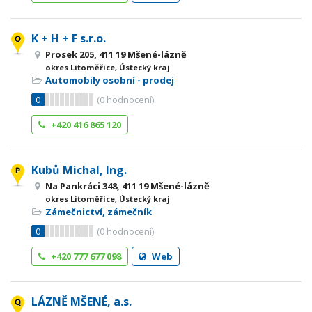
K + H + F s.r.o.
Prosek 205, 411 19 Mšené-lázně
okres Litoměřice, Ústecký kraj
Automobily osobní - prodej
0
(
0
hodnocení)
+420 416 865 120
Kubů Michal, Ing.
Na Pankráci 348, 411 19 Mšené-lázně
okres Litoměřice, Ústecký kraj
Zámečnictví, zámečník
0
(
0
hodnocení)
+420 777 677 098
Web
LÁZNĚ MŠENÉ, a.s.