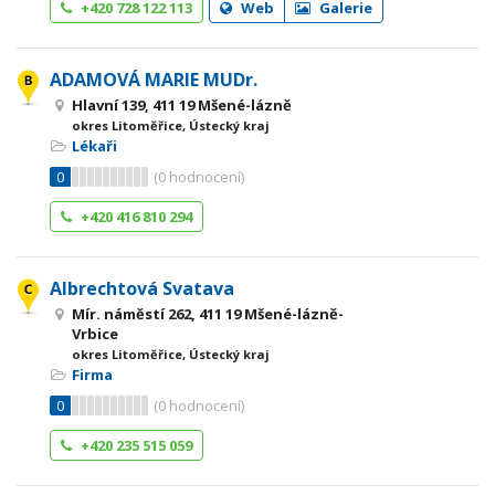
+420 728 122 113
Web
Galerie
ADAMOVÁ MARIE MUDr.
Hlavní 139, 411 19 Mšené-lázně
okres Litoměřice, Ústecký kraj
Lékaři
0
(
0
hodnocení)
+420 416 810 294
Albrechtová Svatava
Mír. náměstí 262, 411 19 Mšené-lázně-
Vrbice
okres Litoměřice, Ústecký kraj
Firma
0
(
0
hodnocení)
+420 235 515 059