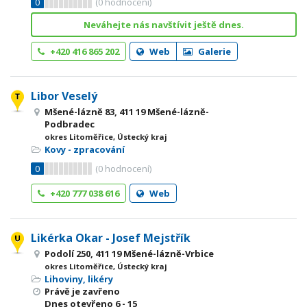
0
(
0
hodnocení)
Neváhejte nás navštívit ještě dnes.
+420 416 865 202
Web
Galerie
Libor Veselý
Mšené-lázně 83, 411 19 Mšené-lázně-
Podbradec
okres Litoměřice, Ústecký kraj
Kovy - zpracování
0
(
0
hodnocení)
+420 777 038 616
Web
Likérka Okar - Josef Mejstřík
Podolí 250, 411 19 Mšené-lázně-Vrbice
okres Litoměřice, Ústecký kraj
Lihoviny, likéry
Právě je zavřeno
Dnes otevřeno
6 - 15