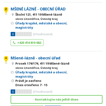
MŠENÉ LÁZNĚ - OBECNÍ ÚŘAD
Školní 121, 411 19 Mšené-lázně
okres Litoměřice, Ústecký kraj
Úřady krajské, městské a obecní,
magistráty
0
(
0
hodnocení)
+420 416 810 682
Mšené-lázně - obecní úřad
Prosek 174/174, 411 19 Mšené-lázně
okres Litoměřice, Ústecký kraj
Úřady krajské, městské a obecní,
magistráty
Právě je zavřeno
Dnes otevřeno
7 - 15
0
(
0
hodnocení)
Kontaktujte nás ještě dnes