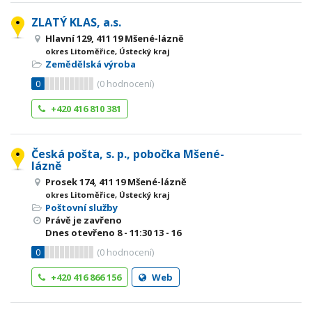
ZLATÝ KLAS, a.s.
Hlavní 129, 411 19 Mšené-lázně
okres Litoměřice, Ústecký kraj
Zemědělská výroba
0
(
0
hodnocení)
+420 416 810 381
Česká pošta, s. p., pobočka Mšené-
lázně
Prosek 174, 411 19 Mšené-lázně
okres Litoměřice, Ústecký kraj
Poštovní služby
Právě je zavřeno
Dnes otevřeno
8 - 11:30
13 - 16
0
(
0
hodnocení)
+420 416 866 156
Web