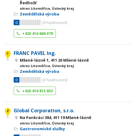
Ředhošť
okres Litoměřice, Ústecký kraj
Zemědělská výroba
0
(
0
hodnocení)
+420 416 866 079
FRANC PAVEL Ing.
Mšené-lázně 1, 411 20 Mšené-lázně
okres Litoměřice, Ústecký kraj
Zemědělská výroba
0
(
0
hodnocení)
+420 416 815 853
Global Corporation, s.r.o.
Na Pankráci 384, 411 19 Mšené-lázně
okres Litoměřice, Ústecký kraj
Gastronomické služby