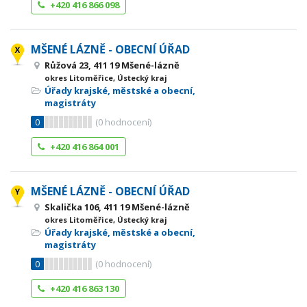
+420 416 866 098
MŠENÉ LÁZNĚ - OBECNÍ ÚŘAD
Růžová 23, 411 19 Mšené-lázně
okres Litoměřice, Ústecký kraj
Úřady krajské, městské a obecní,
magistráty
0
(
0
hodnocení)
+420 416 864 001
MŠENÉ LÁZNĚ - OBECNÍ ÚŘAD
Skalička 106, 411 19 Mšené-lázně
okres Litoměřice, Ústecký kraj
Úřady krajské, městské a obecní,
magistráty
0
(
0
hodnocení)
+420 416 863 130