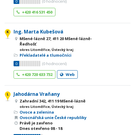
0
(
0
hodnocení)
+420 416 531 450
Ing. Marta Kubešová
Mšené-lázně 27, 411 20 Mšené-lázně-
Ředhošť
okres Litoměřice, Ústecký kraj
Překladatelé a tlumočníci
0
(
0
hodnocení)
+420 720 633 732
Web
Jahodárna Vraňany
Zahradní 342, 411 19 Mšené-lázně
okres Litoměřice, Ústecký kraj
Ovoce a zelenina
Ovocnářská unie České republiky
Právě je zavřeno
Dnes otevřeno
08 - 18