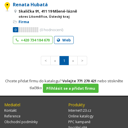
Renata Hubatá
Skalička 91, 411 19 Mšené-lázně
okres Litoměřice, Ústecký kraj
Firma
0
(
0
hodnocení)
+420 734 184 670
Web
<
«
1
»
>
Chcete přidat firmu do katalogu?
Volejte 771 270 421
nebo stiskněte
tlačítko
Přihlásit se a přidat firmu
Mediatel
Produkty
Kontakt
Internet123.cz
Reference
Online katalogy
Obchodní podmínky
PPC kampaně
Sociální sítě