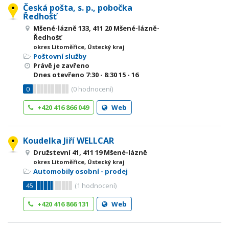
Česká pošta, s. p., pobočka
Ředhošť
Mšené-lázně 133, 411 20 Mšené-lázně-
Ředhošť
okres Litoměřice, Ústecký kraj
Poštovní služby
Právě je zavřeno
Dnes otevřeno
7:30 - 8:30
15 - 16
0
(
0
hodnocení)
+420 416 866 049
Web
Koudelka Jiří WELLCAR
Družstevní 41, 411 19 Mšené-lázně
okres Litoměřice, Ústecký kraj
Automobily osobní - prodej
45
(
1
hodnocení)
+420 416 866 131
Web