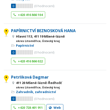
0
(
0
hodnocení)
+420 416 866 104
PAPÍRNICTVÍ BEZNOSKOVÁ HANA
Hlavní 113, 411 19 Mšené-lázně
okres Litoměřice, Ústecký kraj
Papírnictví
0
(
0
hodnocení)
+420 416 866 022
Petrlíková Dagmar
411 20 Mšené-lázně-Ředhošť
okres Litoměřice, Ústecký kraj
Zahradník, zahradnictví
0
(
0
hodnocení)
+420 728 401 911
Web