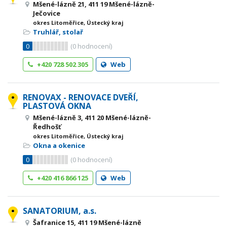
Mšené-lázně 21, 411 19 Mšené-lázně-
Ječovice
okres Litoměřice, Ústecký kraj
Truhlář, stolař
0
(
0
hodnocení)
+420 728 502 305
Web
RENOVAX - RENOVACE DVEŘÍ,
PLASTOVÁ OKNA
Mšené-lázně 3, 411 20 Mšené-lázně-
Ředhošť
okres Litoměřice, Ústecký kraj
Okna a okenice
0
(
0
hodnocení)
+420 416 866 125
Web
SANATORIUM, a.s.
Šafranice 15, 411 19 Mšené-lázně