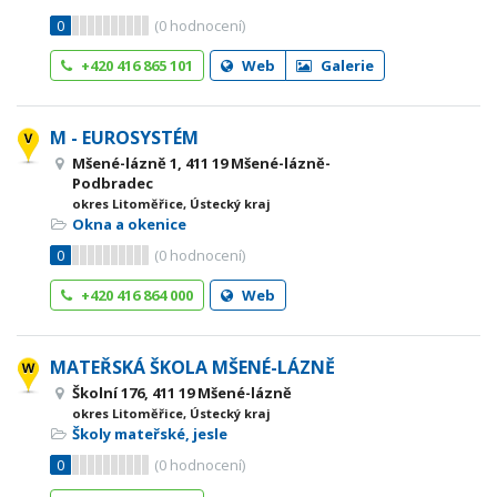
0
(
0
hodnocení)
+420 416 865 101
Web
Galerie
M - EUROSYSTÉM
Mšené-lázně 1, 411 19 Mšené-lázně-
Podbradec
okres Litoměřice, Ústecký kraj
Okna a okenice
0
(
0
hodnocení)
+420 416 864 000
Web
MATEŘSKÁ ŠKOLA MŠENÉ-LÁZNĚ
Školní 176, 411 19 Mšené-lázně
okres Litoměřice, Ústecký kraj
Školy mateřské, jesle
0
(
0
hodnocení)