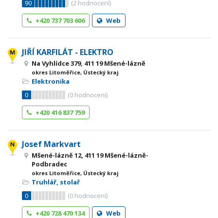
90
(
2
hodnocení)
+420 737 703 606
Web
JIŘÍ KARFILÁT - ELEKTRO
Na Vyhlídce 379, 411 19 Mšené-lázně
okres Litoměřice, Ústecký kraj
Elektronika
0
(
0
hodnocení)
+420 416 837 759
Josef Markvart
Mšené-lázně 12, 411 19 Mšené-lázně-
Podbradec
okres Litoměřice, Ústecký kraj
Truhlář, stolař
0
(
0
hodnocení)
+420 728 470 134
Web