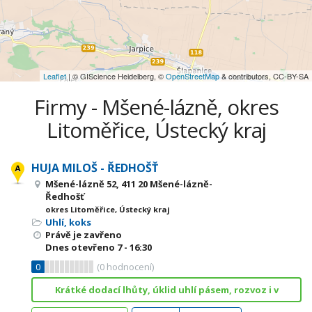
Leaflet
| © GIScience Heidelberg, ©
OpenStreetMap
& contributors, CC-BY-SA
Firmy - Mšené-lázně, okres
Litoměřice, Ústecký kraj
HUJA MILOŠ - ŘEDHOŠŤ
Mšené-lázně 52, 411 20 Mšené-lázně-
Ředhošť
okres Litoměřice, Ústecký kraj
Uhlí, koks
Právě je zavřeno
Dnes otevřeno
7 - 16:30
0
(
0
hodnocení)
Krátké dodací lhůty, úklid uhlí pásem, rozvoz i v