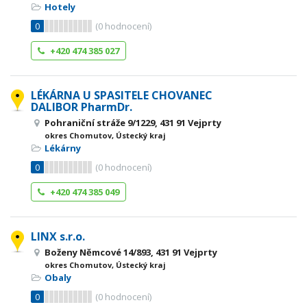
Hotely
0
(
0
hodnocení)
+420 474 385 027
LÉKÁRNA U SPASITELE CHOVANEC
DALIBOR PharmDr.
Pohraniční stráže 9/1229, 431 91 Vejprty
okres Chomutov, Ústecký kraj
Lékárny
0
(
0
hodnocení)
+420 474 385 049
LINX s.r.o.
Boženy Němcové 14/893, 431 91 Vejprty
okres Chomutov, Ústecký kraj
Obaly
0
(
0
hodnocení)