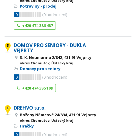
okres Chomutov, Ústecký kraj
Potraviny - prodej
0
(
0
hodnocení)
+420 474 386 487
DOMOV PRO SENIORY - DUKLA
VEJPRTY
S. K. Neumanna 2/842, 431 91 Vejprty
okres Chomutov, Ústecký kraj
Domovy pro seniory
0
(
0
hodnocení)
+420 474 386 109
DREHVO s.r.o.
Boženy Němcové 24/894, 431 91 Vejprty
okres Chomutov, Ústecký kraj
Hračky
0
(
0
hodnocení)