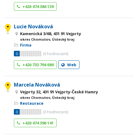
+420 474 386 139
Lucie Nováková
Kamenická 3/68, 431 91 Vejprty
okres Chomutov, Ústecký kraj
Firma
0
(
0
hodnocení)
+420 733 794 089
Web
Marcela Nováková
Vejprty 32, 431 91 Vejprty-České Hamry
okres Chomutov, Ústecký kraj
Restaurace
0
(
0
hodnocení)
+420 474 396 141