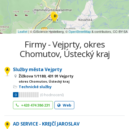
Leaflet
| © GIScience Heidelberg, ©
OpenStreetMap
& contributors, CC-BY-SA
Firmy - Vejprty, okres
Chomutov, Ústecký kraj
Služby města Vejprty
Žižkova 1/1189, 431 91 Vejprty
okres Chomutov, Ústecký kraj
Technické služby
0
(
0
hodnocení)
+420 474 386 231
Web
AD SERVICE - KREJČÍ JAROSLAV