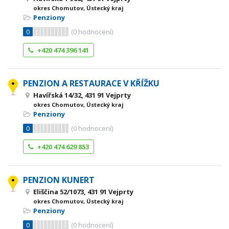
okres Chomutov, Ústecký kraj
Penziony
0
(
0
hodnocení)
+420 474 396 141
PENZION A RESTAURACE V KŘÍŽKU
Havířská 14/32, 431 91 Vejprty
okres Chomutov, Ústecký kraj
Penziony
0
(
0
hodnocení)
+420 474 629 853
PENZION KUNERT
Eliščina 52/1073, 431 91 Vejprty
okres Chomutov, Ústecký kraj
Penziony
0
(
0
hodnocení)