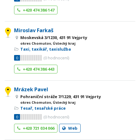
+420 474 386 147
Miroslav Farkaš
Moskevská 3/1230, 431 91 Vejprty
okres Chomutov, Ústecký kraj
Taxi, taxikář, taxislužba
0
(
0
hodnocení)
+420 474 386 443
Mrázek Pavel
Pohraniční stráže 7/1229, 431 91 Vejprty
okres Chomutov, Ústecký kraj
Tesař, tesařské práce
0
(
0
hodnocení)
+420 721 034 066
Web