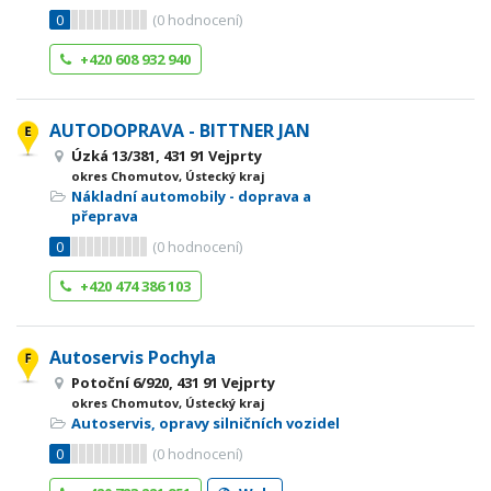
0
(
0
hodnocení)
+420 608 932 940
AUTODOPRAVA - BITTNER JAN
Úzká 13/381, 431 91 Vejprty
okres Chomutov, Ústecký kraj
Nákladní automobily - doprava a
přeprava
0
(
0
hodnocení)
+420 474 386 103
Autoservis Pochyla
Potoční 6/920, 431 91 Vejprty
okres Chomutov, Ústecký kraj
Autoservis, opravy silničních vozidel
0
(
0
hodnocení)