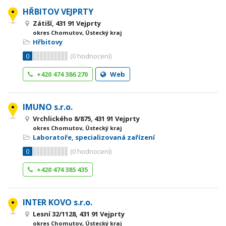
HŘBITOV VEJPRTY
Zátiší, 431 91 Vejprty
okres Chomutov, Ústecký kraj
Hřbitovy
0
(
0
hodnocení)
+420 474 386 270
Web
IMUNO s.r.o.
Vrchlického 8/875, 431 91 Vejprty
okres Chomutov, Ústecký kraj
Laboratoře, specializovaná zařízení
0
(
0
hodnocení)
+420 474 385 435
INTER KOVO s.r.o.
Lesní 32/1128, 431 91 Vejprty
okres Chomutov, Ústecký kraj