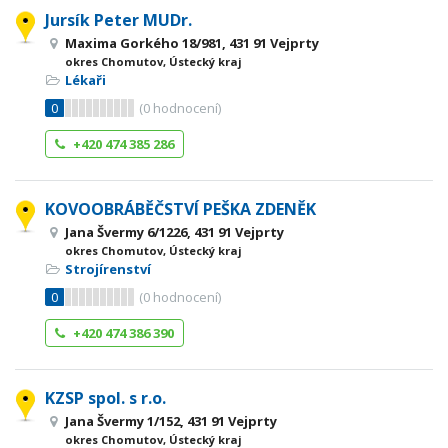
Jursík Peter MUDr.
Maxima Gorkého 18/981, 431 91 Vejprty
okres Chomutov, Ústecký kraj
Lékaři
0
(
0
hodnocení)
+420 474 385 286
KOVOOBRÁBĚČSTVÍ PEŠKA ZDENĚK
Jana Švermy 6/1226, 431 91 Vejprty
okres Chomutov, Ústecký kraj
Strojírenství
0
(
0
hodnocení)
+420 474 386 390
KZSP spol. s r.o.
Jana Švermy 1/152, 431 91 Vejprty
okres Chomutov, Ústecký kraj