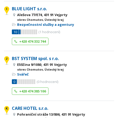
BLUE LIGHT s.r.o.
Alešova 77/E74, 431 91 Vejprty
okres Chomutov, Ústecký kraj
Bezpečnostní služby a agentury
10
(
1
hodnocení)
+420 474 332 744
BST SYSTEM spol. s r.o.
Eliščina 9/1080, 431 91 Vejprty
okres Chomutov, Ústecký kraj
Svářeč
0
(
0
hodnocení)
+420 474 385 106
CARE HOTEL s.r.o.
Pohraniční stráže 13/806, 431 91 Vejprty