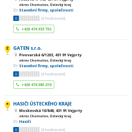
okres Chomutov, Ústecký kraj
Stavební firmy, společnosti
0
(
0
hodnocení)
+420 474 333 732
GATEN s.r.o.
Pivovarská 6/1203, 431 91 Vejprty
okres Chomutov, Ústecký kraj
Stavební firmy, společnosti
0
(
0
hodnocení)
+420 474 385 219
HASIČI ÚSTECKÉHO KRAJE
Moskevská 10/848, 431 91 Vejprty
okres Chomutov, Ústecký kraj
Hasiči
0
(
0
hodnocení)