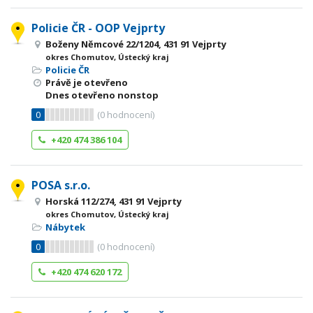
Policie ČR - OOP Vejprty
Boženy Němcové 22/1204, 431 91 Vejprty
okres Chomutov, Ústecký kraj
Policie ČR
Právě je otevřeno
Dnes otevřeno nonstop
0
(
0
hodnocení)
+420 474 386 104
POSA s.r.o.
Horská 112/274, 431 91 Vejprty
okres Chomutov, Ústecký kraj
Nábytek
0
(
0
hodnocení)
+420 474 620 172