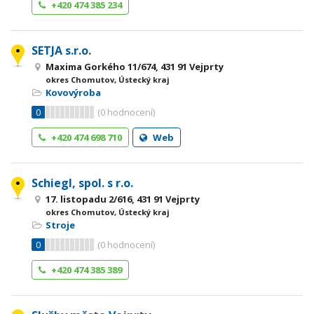
+420 474 385 234
SETJA s.r.o.
Maxima Gorkého 11/674, 431 91 Vejprty
okres Chomutov, Ústecký kraj
Kovovýroba
0
(
0
hodnocení)
+420 474 698 710
Web
Schiegl, spol. s r.o.
17. listopadu 2/616, 431 91 Vejprty
okres Chomutov, Ústecký kraj
Stroje
0
(
0
hodnocení)
+420 474 385 389