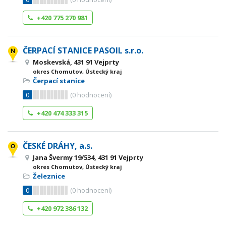
+420 775 270 981
ČERPACÍ STANICE PASOIL s.r.o.
Moskevská, 431 91 Vejprty
okres Chomutov, Ústecký kraj
Čerpací stanice
0
(
0
hodnocení)
+420 474 333 315
ČESKÉ DRÁHY, a.s.
Jana Švermy 19/534, 431 91 Vejprty
okres Chomutov, Ústecký kraj
Železnice
0
(
0
hodnocení)
+420 972 386 132