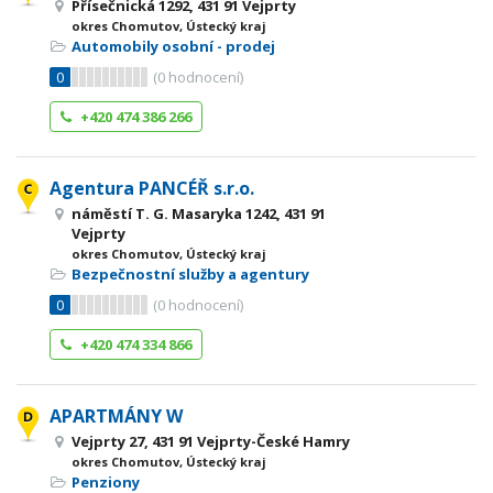
Přísečnická 1292, 431 91 Vejprty
okres Chomutov, Ústecký kraj
Automobily osobní - prodej
0
(
0
hodnocení)
+420 474 386 266
Agentura PANCÉŘ s.r.o.
náměstí T. G. Masaryka 1242, 431 91
Vejprty
okres Chomutov, Ústecký kraj
Bezpečnostní služby a agentury
0
(
0
hodnocení)
+420 474 334 866
APARTMÁNY W
Vejprty 27, 431 91 Vejprty-České Hamry
okres Chomutov, Ústecký kraj
Penziony