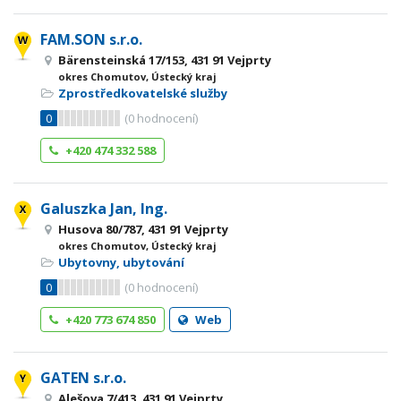
FAM.SON s.r.o.
Bärensteinská 17/153, 431 91 Vejprty
okres Chomutov, Ústecký kraj
Zprostředkovatelské služby
0
(
0
hodnocení)
+420 474 332 588
Galuszka Jan, Ing.
Husova 80/787, 431 91 Vejprty
okres Chomutov, Ústecký kraj
Ubytovny, ubytování
0
(
0
hodnocení)
+420 773 674 850
Web
GATEN s.r.o.
Alešova 7/413, 431 91 Vejprty