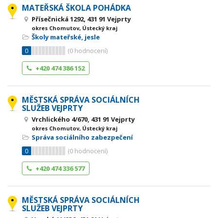
MATEŘSKÁ ŠKOLA POHÁDKA
Přísečnická 1292, 431 91 Vejprty
okres Chomutov, Ústecký kraj
Školy mateřské, jesle
0
(
0
hodnocení)
+420 474 386 152
MĚSTSKÁ SPRÁVA SOCIÁLNÍCH
SLUŽEB VEJPRTY
Vrchlického 4/670, 431 91 Vejprty
okres Chomutov, Ústecký kraj
Správa sociálního zabezpečení
0
(
0
hodnocení)
+420 474 336 577
MĚSTSKÁ SPRÁVA SOCIÁLNÍCH
SLUŽEB VEJPRTY