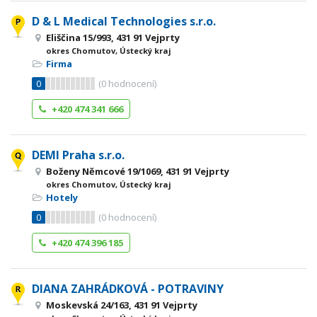
D & L Medical Technologies s.r.o.
Eliščina 15/993, 431 91 Vejprty
okres Chomutov, Ústecký kraj
Firma
0
(
0
hodnocení)
+420 474 341 666
DEMI Praha s.r.o.
Boženy Němcové 19/1069, 431 91 Vejprty
okres Chomutov, Ústecký kraj
Hotely
0
(
0
hodnocení)
+420 474 396 185
DIANA ZAHRÁDKOVÁ - POTRAVINY
Moskevská 24/163, 431 91 Vejprty