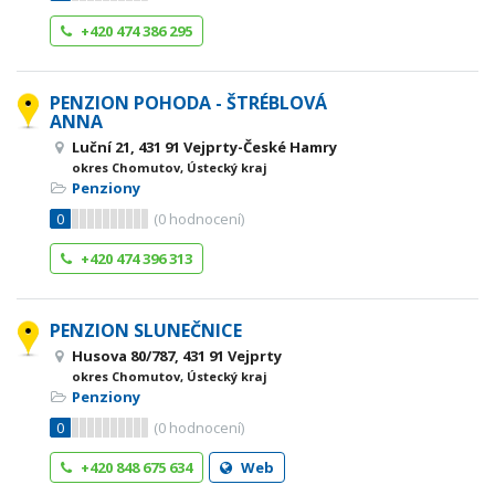
+420 474 386 295
PENZION POHODA - ŠTRÉBLOVÁ
ANNA
Luční 21, 431 91 Vejprty-České Hamry
okres Chomutov, Ústecký kraj
Penziony
0
(
0
hodnocení)
+420 474 396 313
PENZION SLUNEČNICE
Husova 80/787, 431 91 Vejprty
okres Chomutov, Ústecký kraj
Penziony
0
(
0
hodnocení)
+420 848 675 634
Web