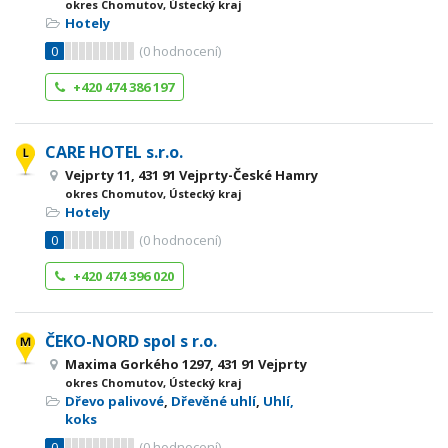
okres Chomutov, Ústecký kraj
Hotely
0
(
0
hodnocení)
+420 474 386 197
CARE HOTEL s.r.o.
Vejprty 11, 431 91 Vejprty-České Hamry
okres Chomutov, Ústecký kraj
Hotely
0
(
0
hodnocení)
+420 474 396 020
ČEKO-NORD spol s r.o.
Maxima Gorkého 1297, 431 91 Vejprty
okres Chomutov, Ústecký kraj
Dřevo palivové
,
Dřevěné uhlí
,
Uhlí,
koks
0
(
0
hodnocení)