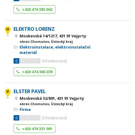
+420 474 385 062
ELEKTRO LORENZ
Moskevská 14/1217, 431 91 Vejprty
okres Chomutov, Ústecký kraj
Elektroinstalace, elektroinstalační
materiál
0
(
0
hodnocení)
+420 474 386 339
ELSTER PAVEL
Moskevská 52/891, 431 91 Vejprty
okres Chomutov, Ústecký kraj
Firma
0
(
0
hodnocení)
+420 474 331 991