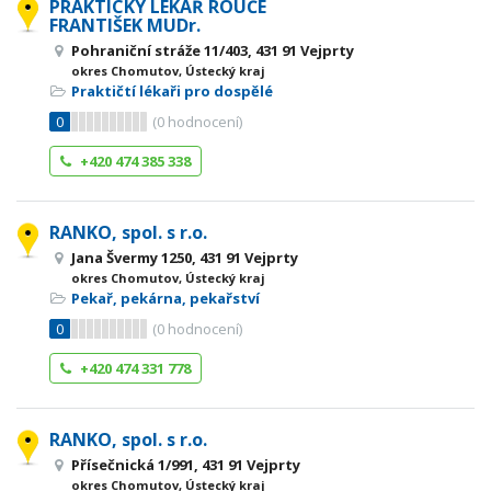
PRAKTICKÝ LÉKAŘ ROUČE
FRANTIŠEK MUDr.
Pohraniční stráže 11/403, 431 91 Vejprty
okres Chomutov, Ústecký kraj
Praktičtí lékaři pro dospělé
0
(
0
hodnocení)
+420 474 385 338
RANKO, spol. s r.o.
Jana Švermy 1250, 431 91 Vejprty
okres Chomutov, Ústecký kraj
Pekař, pekárna, pekařství
0
(
0
hodnocení)
+420 474 331 778
RANKO, spol. s r.o.
Přísečnická 1/991, 431 91 Vejprty
okres Chomutov, Ústecký kraj