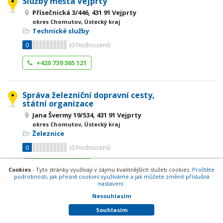
Služby města Vejprty
Přísečnická 3/446, 431 91 Vejprty
okres Chomutov, Ústecký kraj
Technické služby
0
(
0
hodnocení)
+420 739 365 121
Správa železniční dopravní cesty,
státní organizace
Jana Švermy 19/534, 431 91 Vejprty
okres Chomutov, Ústecký kraj
Železnice
0
(
0
hodnocení)
+420 474 386 132
Cookies
- Tyto stránky využívají v zájmu kvalitnějších služeb cookies.
Pročtěte
podrobnosti, jak přesně cookies využíváme a jak můžete změnit příslušná
nastavení.
Nesouhlasím
STROJNÍ A STAVEBNÍ ÚDRŽBA
S. K. Neumanna 3/940, 431 91 Vejprty
Souhlasím
okres Chomutov, Ústecký kraj