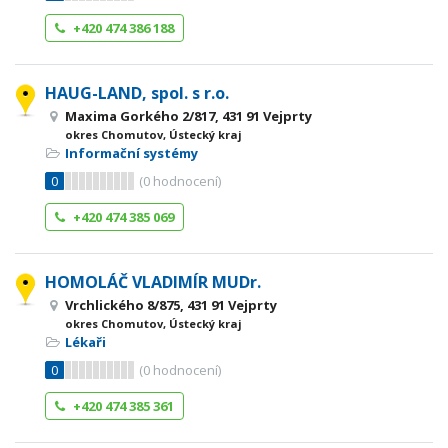
+420 474 386 188
HAUG-LAND, spol. s r.o.
Maxima Gorkého 2/817, 431 91 Vejprty
okres Chomutov, Ústecký kraj
Informační systémy
0
(
0
hodnocení)
+420 474 385 069
HOMOLÁČ VLADIMÍR MUDr.
Vrchlického 8/875, 431 91 Vejprty
okres Chomutov, Ústecký kraj
Lékaři
0
(
0
hodnocení)
+420 474 385 361