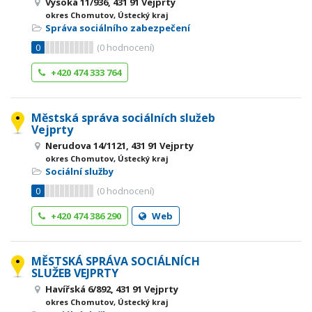
Vysoká 11/936, 431 91 Vejprty
okres Chomutov, Ústecký kraj
Správa sociálního zabezpečení
0
(
0
hodnocení)
+420 474 333 764
Městská správa sociálních služeb
Vejprty
Nerudova 14/1121, 431 91 Vejprty
okres Chomutov, Ústecký kraj
Sociální služby
0
(
0
hodnocení)
+420 474 386 290
Web
MĚSTSKÁ SPRÁVA SOCIÁLNÍCH
SLUŽEB VEJPRTY
Havířská 6/892, 431 91 Vejprty
okres Chomutov, Ústecký kraj