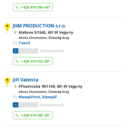
+420 474 386 447
JHM PRODUCTION s.r.o.
Alešova 3/1042, 431 91 Vejprty
okres Chomutov, Ústecký kraj
Textil
0
(
0
hodnocení)
+420 474 332 261
Jiří Valenta
Přísečnická 70/1159, 431 91 Vejprty
okres Chomutov, Ústecký kraj
Klempířství, klempíř
0
(
0
hodnocení)
+420 474 385 201