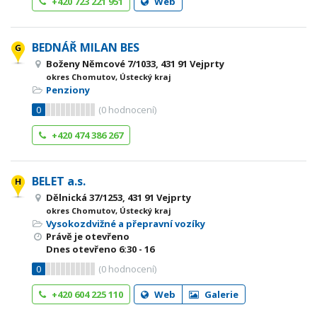
+420 723 221 951
Web
BEDNÁŘ MILAN BES
Boženy Němcové 7/1033, 431 91 Vejprty
okres Chomutov, Ústecký kraj
Penziony
0
(
0
hodnocení)
+420 474 386 267
BELET a.s.
Dělnická 37/1253, 431 91 Vejprty
okres Chomutov, Ústecký kraj
Vysokozdvižné a přepravní vozíky
Právě je otevřeno
Dnes otevřeno
6:30 - 16
0
(
0
hodnocení)
+420 604 225 110
Web
Galerie