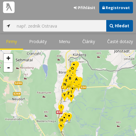
Přihlásit
Registrovat
Hledat
Firmy
Produkty
Menu
Články
Časté dotazy
+
-