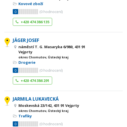
Kovové zboží
0
(
0
hodnocení)
+420 474 386 135
JÄGER JOSEF
náměstí T. G. Masaryka 6/980, 431 91
Vejprty
okres Chomutov, Ústecký kraj
Drogerie
0
(
0
hodnocení)
+420 474 386 291
JARMILA LUKAVECKÁ
Moskevská 23/142, 431 91 Vejprty
okres Chomutov, Ústecký kraj
Trafiky
0
(
0
hodnocení)