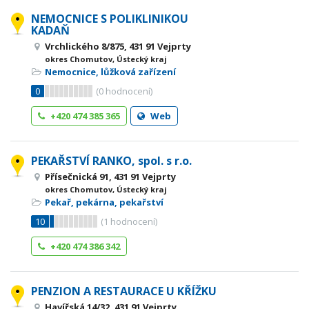
NEMOCNICE S POLIKLINIKOU
KADAŇ
Vrchlického 8/875, 431 91 Vejprty
okres Chomutov, Ústecký kraj
Nemocnice, lůžková zařízení
0
(
0
hodnocení)
+420 474 385 365
Web
PEKAŘSTVÍ RANKO, spol. s r.o.
Přísečnická 91, 431 91 Vejprty
okres Chomutov, Ústecký kraj
Pekař, pekárna, pekařství
10
(
1
hodnocení)
+420 474 386 342
PENZION A RESTAURACE U KŘÍŽKU
Havířská 14/32, 431 91 Vejprty