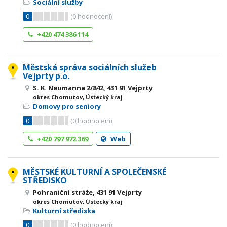
Sociální služby
0
(
0
hodnocení)
+420 474 386 114
Městská správa sociálních služeb
Vejprty p.o.
S. K. Neumanna 2/842, 431 91 Vejprty
okres Chomutov, Ústecký kraj
Domovy pro seniory
0
(
0
hodnocení)
+420 797 972 369
Web
MĚSTSKÉ KULTURNÍ A SPOLEČENSKÉ
STŘEDISKO
Pohraniční stráže, 431 91 Vejprty
okres Chomutov, Ústecký kraj
Kulturní střediska
0
(
0
hodnocení)