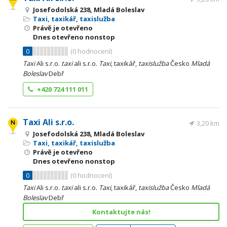
Josefodolská 238, Mladá Boleslav
Taxi, taxikář, taxislužba
Právě je otevřeno
Dnes otevřeno nonstop
0
(
0
hodnocení)
Taxi
Ali s.r.o.
taxi
ali s.r.o.
Taxi
, taxikář,
taxislužba
Česko
Mladá
Boleslav
Debř
+420 724 111 011
Taxi Ali s.r.o.
3,20 km
Josefodolská 238, Mladá Boleslav
Taxi, taxikář, taxislužba
Právě je otevřeno
Dnes otevřeno nonstop
0
(
0
hodnocení)
Taxi
Ali s.r.o.
taxi
ali s.r.o.
Taxi
, taxikář,
taxislužba
Česko
Mladá
Boleslav
Debř
Kontaktujte nás!