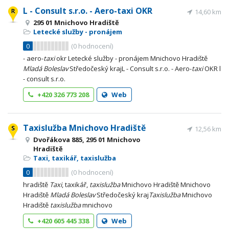
L - Consult s.r.o. - Aero-taxi OKR
14,60 km
295 01 Mnichovo Hradiště
Letecké služby - pronájem
0
(
0
hodnocení)
- aero-
taxi
okr Letecké služby - pronájem Mnichovo Hradiště
Mladá
Boleslav
Středočeský krajL - Consult s.r.o. - Aero-
taxi
OKR l
- consult s.r.o.
+420 326 773 208
Web
Taxislužba Mnichovo Hradiště
12,56 km
Dvořákova 885, 295 01 Mnichovo
Hradiště
Taxi, taxikář, taxislužba
0
(
0
hodnocení)
hradiště
Taxi
, taxikář,
taxislužba
Mnichovo Hradiště Mnichovo
Hradiště
Mladá
Boleslav
Středočeský kraj
Taxislužba
Mnichovo
Hradiště
taxislužba
mnichovo
+420 605 445 338
Web