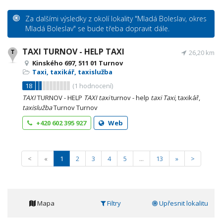
Za dalšími výsledky z okolí lokality "Mladá Boleslav, okres
Mladá Boleslav" se bude třeba dopravit dále.
TAXI TURNOV - HELP TAXI
26,20 km
Kinského 697, 511 01 Turnov
Taxi, taxikář, taxislužba
18
(
1
hodnocení)
TAXI
TURNOV - HELP
TAXI
taxi
turnov - help
taxi
Taxi
, taxikář,
taxislužba
Turnov Turnov
+420 602 395 927
Web
<
«
1
2
3
4
5
...
13
»
>
Mapa
Filtry
Upřesnit lokalitu