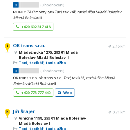
0
(
0
hodnocení)
MONTY
TAXI
monty
taxi
Taxi
, taxikář,
taxislužba
Mladá
Boleslav
Mladá
Boleslav
III
+420 602 317 418
OK trans s.r.o.
2,16 km
Mládežnická 1275, 293 01 Mladá
Boleslav-Mladá Boleslav II
Taxi, taxikář, taxislužba
0
(
0
hodnocení)
OK trans s.r.o. ok trans s.r.o.
Taxi
, taxikář,
taxislužba
Mladá
Boleslav
Mladá
Boleslav
II
+420 773 777 440
Web
Jiří Šrajer
0,71 km
Viničná 1198, 293 01 Mladá Boleslav-
Mladá Boleslav I
Taxi, taxikář, taxislužba