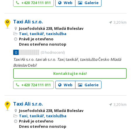
+420 724 111 011
Web
Galerie
Taxi Ali s.r.o.
3,20 km
Josefodolská 238, Mladá Boleslav
Taxi, taxikář, taxislužba
Právě je otevřeno
Dnes otevřeno nonstop
0
(
0
hodnocení)
Taxi
Ali s.r.o.
taxi
ali s.r.o.
Taxi
, taxikář,
taxislužba
Česko
Mladá
Boleslav
Debř
Kontaktujte nás!
+420 724 111 011
Web
Galerie
Taxi Ali s.r.o.
3,20 km
Josefodolská 238, Mladá Boleslav
Taxi, taxikář, taxislužba
Právě je otevřeno
Dnes otevřeno nonstop