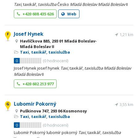
Taxi
, taxikář,
taxislužba
Česko
Mladá
Boleslav
Mladá
Boleslav
II
+420 608 435 626
Web
Josef Hynek
1,21 km
Havlíčkova 885, 293 01 Mladá Boleslav-
Mladá Boleslav II
Taxi, taxikář, taxislužba
0
(
0
hodnocení)
Josef Hynek josef hynek
Taxi
, taxikář,
taxislužba
Mladá
Boleslav
Mladá
Boleslav
II
+420 602 213 977
Lubomír Pokorný
3,55 km
Puškinova 747, 293 06 Kosmonosy
Taxi, taxikář, taxislužba
0
(
0
hodnocení)
Lubomír Pokorný lubomír pokorný
Taxi
, taxikář,
taxislužba