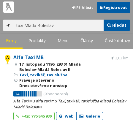
Přihlásit
Registrovat
Hledat
Firmy
Produkty
Menu
Články
Časté dotazy
Alfa Taxi MB
2,03 km
17. listopadu 1196, 293 01 Mladá
Boleslav-Mladá Boleslav II
Taxi, taxikář, taxislužba
Právě je otevřeno
Dnes otevřeno nonstop
74
(
9
hodnocení)
Alfa
Taxi
MB alfa
taxi
mb
Taxi
, taxikář,
taxislužba
Mladá
Boleslav
Mladá
Boleslav
II
+420 776 846 930
Web
Galerie