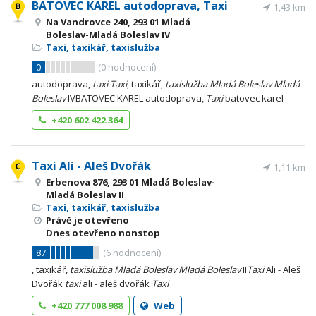
BATOVEC KAREL autodoprava, Taxi
1,43 km
Na Vandrovce 240, 293 01 Mladá
Boleslav-Mladá Boleslav IV
Taxi, taxikář, taxislužba
0
(
0
hodnocení)
autodoprava,
taxi
Taxi
, taxikář,
taxislužba
Mladá
Boleslav
Mladá
Boleslav
IVBATOVEC KAREL autodoprava,
Taxi
batovec karel
+420 602 422 364
Taxi Ali - Aleš Dvořák
1,11 km
Erbenova 876, 293 01 Mladá Boleslav-
Mladá Boleslav II
Taxi, taxikář, taxislužba
Právě je otevřeno
Dnes otevřeno nonstop
87
(
6
hodnocení)
, taxikář,
taxislužba
Mladá
Boleslav
Mladá
Boleslav
II
Taxi
Ali - Aleš
Dvořák
taxi
ali - aleš dvořák
Taxi
+420 777 008 988
Web