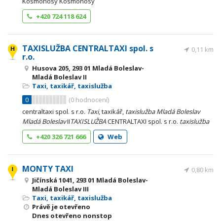
Kosmonosy Kosmonosy
+420 724 118 624
TAXISLUŽBA CENTRALTAXI spol. s
0,11 km
r.o.
Husova 205, 293 01 Mladá Boleslav-
Mladá Boleslav II
Taxi, taxikář, taxislužba
0
(
0
hodnocení)
centraltaxi spol. s r.o.
Taxi
, taxikář,
taxislužba
Mladá
Boleslav
Mladá
Boleslav
II
TAXISLUŽBA
CENTRALTAXI spol. s r.o.
taxislužba
+420 326 721 666
Web
MONTY TAXI
0,80 km
Jičínská 1041, 293 01 Mladá Boleslav-
Mladá Boleslav III
Taxi, taxikář, taxislužba
Právě je otevřeno
Dnes otevřeno nonstop