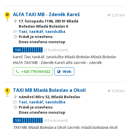
ALFA TAXI MB - Zdeněk Kareš
2,03 km
17. listopadu 1196, 293 01 Mladá
Boleslav-Mladá Boleslav II
Taxi, taxikář, taxislužba
Právě je otevřeno
Dnes otevřeno nonstop
100
(
2
hodnocení)
kareš
Taxi
, taxikář,
taxislužba
Mladá
Boleslav
Mladá
Boleslav
IIALFA
TAXI
MB - Zdeněk Kareš alfa
taxi
mb - zdeněk
+420 776 056 622
Web
TAXI MB Mladá Boleslav a Okolí
0,58 km
náměstí Míru 52, Mladá Boleslav
Taxi, taxikář, taxislužba
Právě je otevřeno
Dnes otevřeno nonstop
100
(
9
hodnocení)
TAXI
MB
Mladá
Boleslav
a Okolí
taxi
mb
mladá
boleslav
a okolí