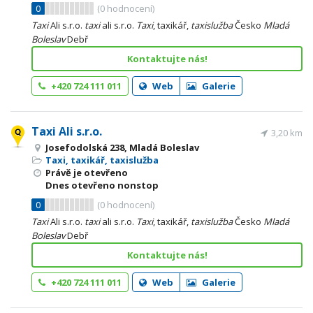
0
(
0
hodnocení)
Taxi
Ali s.r.o.
taxi
ali s.r.o.
Taxi
, taxikář,
taxislužba
Česko
Mladá
Boleslav
Debř
Kontaktujte nás!
+420 724 111 011
Web
Galerie
Taxi Ali s.r.o.
3,20 km
Josefodolská 238, Mladá Boleslav
Taxi, taxikář, taxislužba
Právě je otevřeno
Dnes otevřeno nonstop
0
(
0
hodnocení)
Taxi
Ali s.r.o.
taxi
ali s.r.o.
Taxi
, taxikář,
taxislužba
Česko
Mladá
Boleslav
Debř
Kontaktujte nás!
+420 724 111 011
Web
Galerie