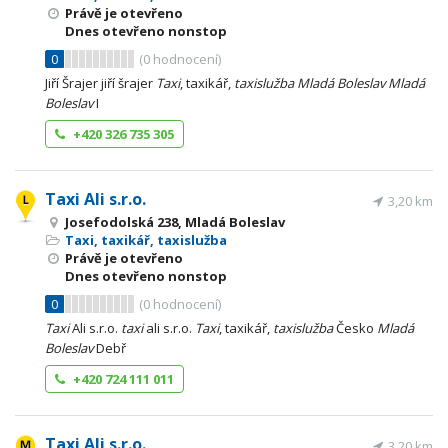
Právě je otevřeno
Dnes otevřeno nonstop
0
(
0
hodnocení)
Jiří Šrajer jiří šrajer
Taxi
, taxikář,
taxislužba
Mladá
Boleslav
Mladá
Boleslav
I
+420 326 735 305
Taxi Ali s.r.o.
3,20 km
Josefodolská 238, Mladá Boleslav
Taxi, taxikář, taxislužba
Právě je otevřeno
Dnes otevřeno nonstop
0
(
0
hodnocení)
Taxi
Ali s.r.o.
taxi
ali s.r.o.
Taxi
, taxikář,
taxislužba
Česko
Mladá
Boleslav
Debř
+420 724 111 011
Taxi Ali s.r.o.
3,20 km