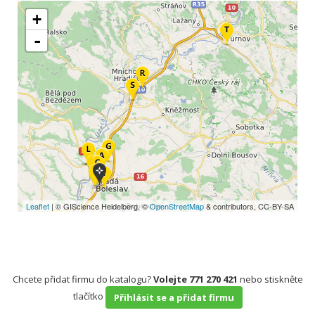
+
-
Leaflet
| © GIScience Heidelberg, ©
OpenStreetMap
& contributors, CC-BY-SA
Chcete přidat firmu do katalogu?
Volejte 771 270 421
nebo stiskněte
tlačítko
Přihlásit se a přidat firmu