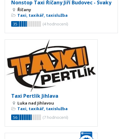
Nonstop Taxi Říčany Jiří Budovec - Svaky
Říčany
Taxi, taxikář, taxislužba
35
(
4
hodnocení)
Taxi Pertlík Jihlava
Luka nad Jihlavou
Taxi, taxikář, taxislužba
56
(
7
hodnocení)