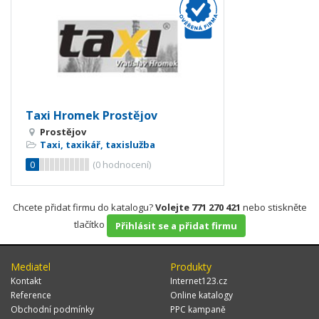
Taxi Hromek Prostějov
Prostějov
Taxi, taxikář, taxislužba
0
(
0
hodnocení)
Chcete přidat firmu do katalogu?
Volejte 771 270 421
nebo stiskněte
tlačítko
Přihlásit se a přidat firmu
Mediatel
Produkty
Kontakt
Internet123.cz
Reference
Online katalogy
Obchodní podmínky
PPC kampaně