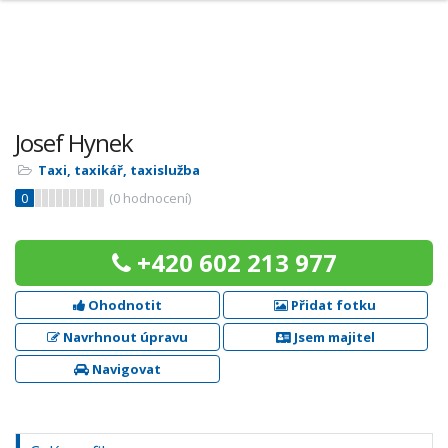
Josef Hynek
Taxi, taxikář, taxislužba
0
(
0
hodnocení)
+420 602 213 977
Ohodnotit
Přidat fotku
Navrhnout úpravu
Jsem majitel
Navigovat