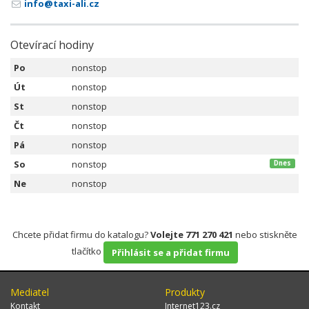
info@taxi-ali.cz
Otevírací hodiny
Po
nonstop
Út
nonstop
St
nonstop
Čt
nonstop
Pá
nonstop
So
nonstop
Dnes
Ne
nonstop
Chcete přidat firmu do katalogu?
Volejte 771 270 421
nebo stiskněte
tlačítko
Přihlásit se a přidat firmu
Mediatel
Produkty
Kontakt
Internet123.cz