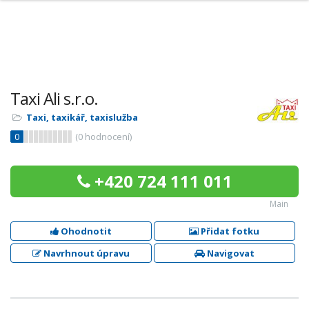
Taxi Ali s.r.o.
Taxi, taxikář, taxislužba
0
(
0
hodnocení)
+420 724 111 011
Main
Ohodnotit
Přidat fotku
Navrhnout úpravu
Navigovat