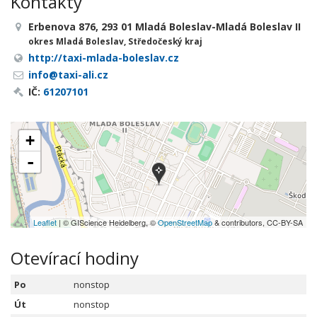
Kontakty
Erbenova 876, 293 01 Mladá Boleslav-Mladá Boleslav II
okres Mladá Boleslav, Středočeský kraj
http://taxi-mlada-boleslav.cz
info@taxi-ali.cz
IČ:
61207101
+
-
Leaflet
| © GIScience Heidelberg, ©
OpenStreetMap
& contributors, CC-BY-SA
Otevírací hodiny
Po
nonstop
Út
nonstop