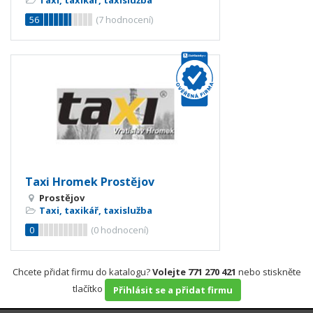
56
(
7
hodnocení)
Taxi Hromek Prostějov
Prostějov
Taxi, taxikář, taxislužba
0
(
0
hodnocení)
Chcete přidat firmu do katalogu?
Volejte 771 270 421
nebo stiskněte
tlačítko
Přihlásit se a přidat firmu