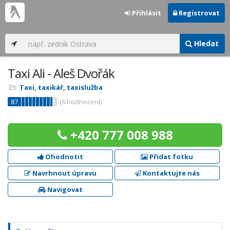
Přihlásit
Registrovat
Hledat
Taxi Ali - Aleš Dvořák
Taxi, taxikář, taxislužba
87
(
6
hodnocení)
+420 777 008 988
Ohodnotit
Přidat fotku
Navrhnout úpravu
Kontaktujte nás
Navigovat