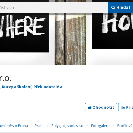
Hledat
r.o.
,
Kurzy a školení
,
Překladatelé a
Ohodnotit
Při
avní město Praha
Praha
Polyglot, spol. s r.o.
Fotogalerie
Profilová