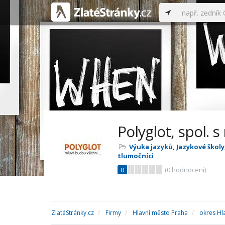
Polyglot, spol. s 
Výuka jazyků
,
Jazykové školy
tlumočníci
0
(
0
hodnocení)
ZlatéStránky.cz
Firmy
Hlavní město Praha
okres Hl