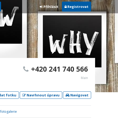
Přihlásit
Registrovat
+420 241 740 566
Main
dat fotku
Navrhnout úpravu
Navigovat
 fotogalerie