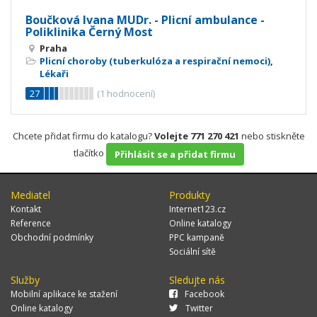
Boučková Ivana MUDr. - Plicní ambulance -
Poliklinika Černý Most
Praha
Plicní choroby (tuberkulóza a respirační nemoci)
,
Lékaři
27
(
1
hodnocení)
Chcete přidat firmu do katalogu?
Volejte 771 270 421
nebo stiskněte
tlačítko
Přihlásit se a přidat firmu
Mediatel
Produkty
Kontakt
Internet123.cz
Reference
Online katalogy
Obchodní podmínky
PPC kampaně
Sociální sítě
Služby
Sledujte nás
Mobilní aplikace ke stažení
Facebook
Online katalogy
Twitter