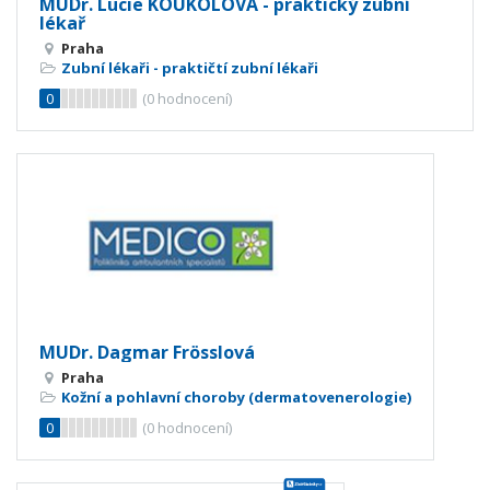
MUDr. Lucie KOUKOLOVÁ - praktický zubní
lékař
Praha
Zubní lékaři - praktičtí zubní lékaři
0
(
0
hodnocení)
MUDr. Dagmar Frösslová
Praha
Kožní a pohlavní choroby (dermatovenerologie)
0
(
0
hodnocení)