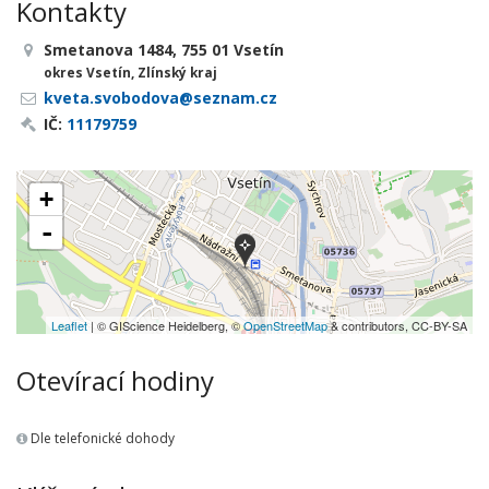
Kontakty
Smetanova 1484, 755 01 Vsetín
okres Vsetín, Zlínský kraj
kveta.svobodova@seznam.cz
IČ:
11179759
+
-
Leaflet
| © GIScience Heidelberg, ©
OpenStreetMap
& contributors, CC-BY-SA
Otevírací hodiny
Dle telefonické dohody