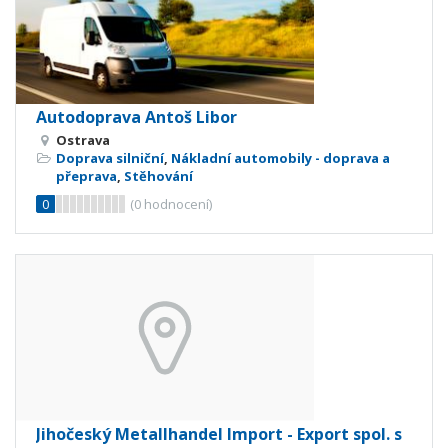
Autodoprava Antoš Libor
Ostrava
Doprava silniční
,
Nákladní automobily - doprava a
přeprava
,
Stěhování
0
(
0
hodnocení)
Jihočeský Metallhandel Import - Export spol. s