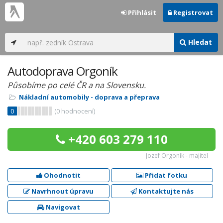
Přihlásit
Registrovat
Hledat
Autodoprava Orgoník
Působíme po celé ČR a na Slovensku.
Nákladní automobily - doprava a přeprava
0
(
0
hodnocení)
+420 603 279 110
Jozef Orgoník - majitel
Ohodnotit
Přidat fotku
Navrhnout úpravu
Kontaktujte nás
Navigovat