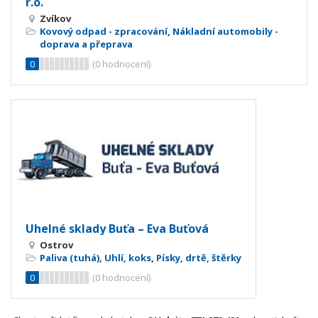
r.o.
Zvíkov
Kovový odpad - zpracování
,
Nákladní automobily -
doprava a přeprava
0
(
0
hodnocení)
Uhelné sklady Buťa – Eva Buťová
Ostrov
Paliva (tuhá)
,
Uhlí, koks
,
Písky, drtě, štěrky
0
(
0
hodnocení)