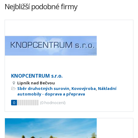
Nejbližší podobné firmy
KNOPCENTRUM s.r.o.
Lipník nad Bečvou
Sběr druhotných surovin
,
Kovovýroba
,
Nákladní
automobily - doprava a přeprava
0
(
0
hodnocení)