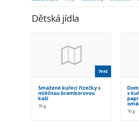
Dětská jídla
79
Kč
Smažené kuřecí řízečky s
Domá
mléčnou bramborovou
s ku
kaší
papr
omá
70 g
70 g