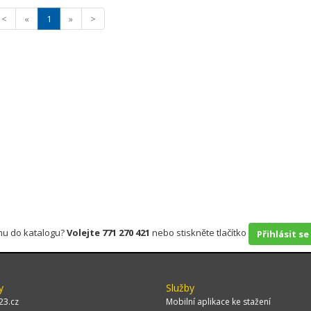
<
«
1
»
>
rmu do katalogu?
Volejte 771 270 421
nebo stiskněte tlačítko
Přihlásit se
y
Služby
23.cz
Mobilní aplikace ke stažení