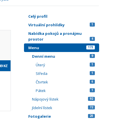
Celý profil
Virtuální prohlídky
1
Nabídka pokojů a pronájmu
prostor
4
Menu
173
Denní menu
9
Úterý
1
49
Kč
Středa
1
Čtvrtek
6
Pátek
1
Nápojový lístek
92
Jídelní lístek
72
Fotogalerie
20