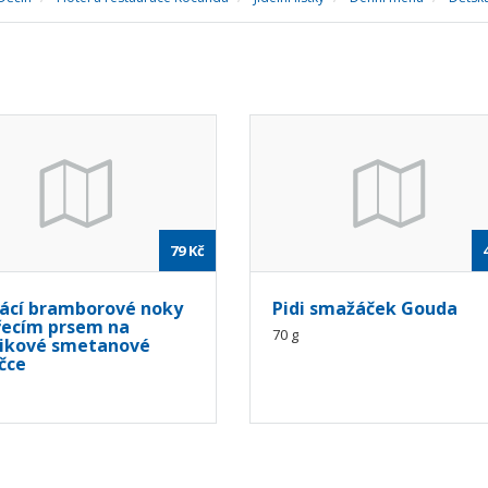
79
Kč
cí bramborové noky
Pidi smažáček Gouda
řecím prsem na
70 g
ikové smetanové
čce