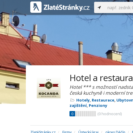
Hotel a restaur
Hotel *** s možností nadsta
česká kuchyně i moderní tre
Hotely
,
Restaurace
,
Ubytovn
zajištění
,
Penziony
0
(
0
hodnocení)
ZlatéStránky.cz
Firmy
Ústecký kraj
okres Děčín