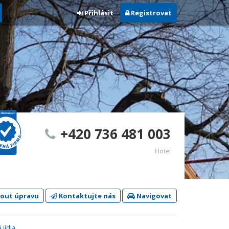
Přihlásit
Registrovat
+420 736 481 003
Hotel
out úpravu
Kontaktujte nás
Navigovat
 jídla