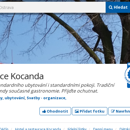
Hledat
ace Kocanda
ndardního ubytování i standardními pokoji. Tradiční
ndy současné gastronomie. Přijďte ochutnat.
y, ubytování
,
Svatby - organizace,
Ohodnotit
Přidat fotku
Navrhn
Děčín
Hotel a restaurace Kocanda
Jídelní lístky
Denní menu
Dětská