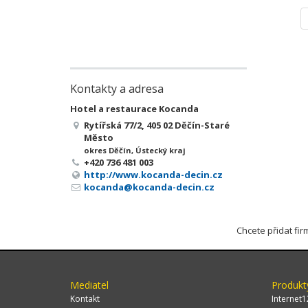
Kontakty a adresa
Hotel a restaurace Kocanda
Rytířská 77/2, 405 02 Děčín-Staré
Město
okres Děčín, Ústecký kraj
+420 736 481 003
http://www.kocanda-decin.cz
kocanda@kocanda-decin.cz
Chcete přidat fi
Mediatel
Produkt
Kontakt
Internet1