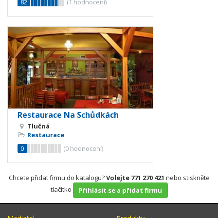
82
(
1
hodnocení)
Restaurace Na Schůdkách
Tlučná
Restaurace
0
(
0
hodnocení)
Chcete přidat firmu do katalogu?
Volejte 771 270 421
nebo stiskněte
tlačítko
Přihlásit se a přidat firmu