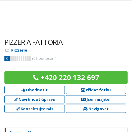
PIZZERIA FATTORIA
Pizzerie
0
(
0
hodnocení)
+420 220 132 697
Ohodnotit
Přidat fotku
Navrhnout úpravu
Jsem majitel
Kontaktujte nás
Navigovat