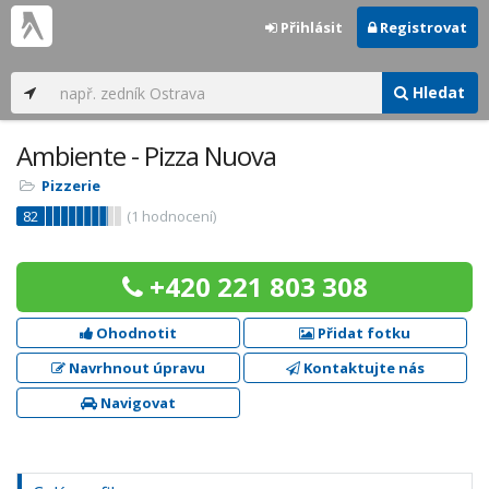
Přihlásit
Registrovat
Hledat
Ambiente - Pizza Nuova
Pizzerie
82
(
1
hodnocení)
+420 221 803 308
Ohodnotit
Přidat fotku
Navrhnout úpravu
Kontaktujte nás
Navigovat