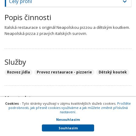
Celý profil
Popis činnosti
Italská restaurace s originál Neapolskou pizzou a dětským koutkem.
Neapolská pizza z pravých italských surovin.
Služby
Rozvoz jídla
Provoz restaurace - pizzerie
Dětský koutek
Kontakty
Cookies
- Tyto stránky využívají v zájmu kvalitnějších služeb cookies.
Pročtěte
podrobnosti, jak přesně cookies využíváme a jak můžete změnit příslušná
Telefony
nastavení.
Nesouhlasím
+420 221 803 308
hlavní telefon
Souhlasím