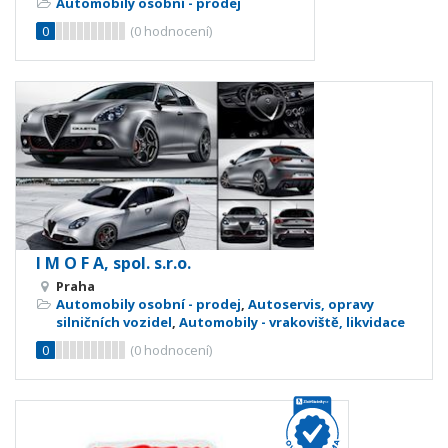
Automobily osobní - prodej
0
(
0
hodnocení)
I M O F A, spol. s.r.o.
Praha
Automobily osobní - prodej
,
Autoservis, opravy
silničních vozidel
,
Automobily - vrakoviště, likvidace
0
(
0
hodnocení)