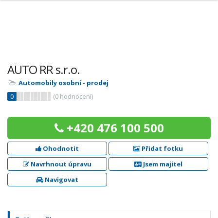
AUTO RR s.r.o.
Automobily osobní - prodej
0
(
0
hodnocení)
+420 476 100 500
Ohodnotit
Přidat fotku
Navrhnout úpravu
Jsem majitel
Navigovat