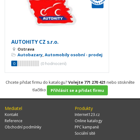
AUTOHITY CZ s.r.o.
Ostrava
Autobazary
,
Automobily osobní - prodej
0
(
0
hodnocení)
Chcete přidat firmu do katalogu?
Volejte 771 270 421
nebo stiskněte
tlačítko
Přihlásit se a přidat firmu
Mediatel
Produkty
Kontakt
Internet123.cz
Reference
Online katalogy
Obchodní podmínky
PPC kampaně
Sociální sítě