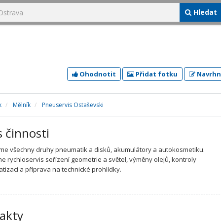
Hledat
Ohodnotit
Přidat fotku
Navrhn
k
Mělník
Pneuservis Ostaševski
s činnosti
e všechny druhy pneumatik a disků, akumulátory a autokosmetiku.
e rychloservis seřízení geometrie a světel, výměny olejů, kontroly
atizací a příprava na technické prohlídky.
akty