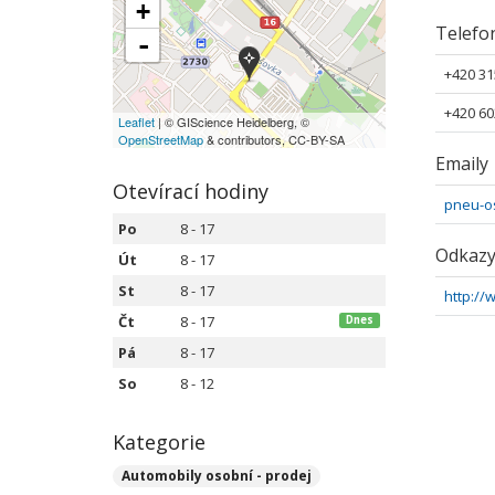
+
Telefo
-
+420 31
+420 60
Leaflet
| © GIScience Heidelberg, ©
OpenStreetMap
& contributors, CC-BY-SA
Emaily
Otevírací hodiny
pneu-o
Po
8 - 17
Odkaz
Út
8 - 17
St
8 - 17
http://
Čt
8 - 17
Dnes
Pá
8 - 17
So
8 - 12
Kategorie
Automobily osobní - prodej