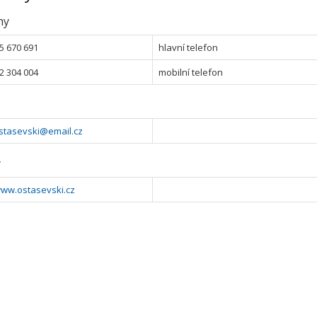
ny
5 670 691
hlavní telefon
2 304 004
mobilní telefon
stasevski@email.cz
y
www.ostasevski.cz