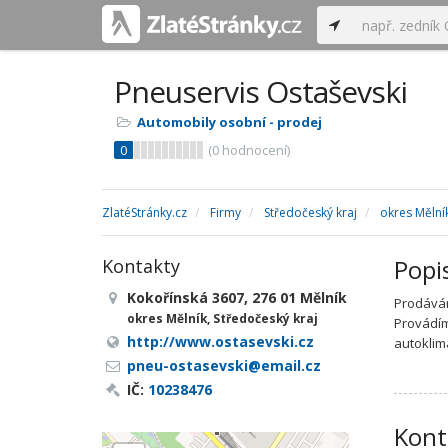
Pneuservis Ostaševski
Automobily osobní - prodej
0
(
0
hodnocení)
ZlatéStránky.cz
Firmy
Středočeský kraj
okres Mělní
Popi
Kontakty
Kokořínská 3607, 276 01 Mělník
Prodávám
okres Mělník, Středočeský kraj
Provádím
http://www.ostasevski.cz
autoklim
pneu-ostasevski@email.cz
IČ:
10238476
Kont