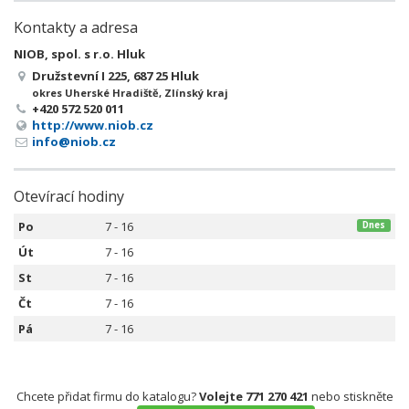
Kontakty a adresa
NIOB, spol. s r.o. Hluk
Družstevní I 225, 687 25 Hluk
okres Uherské Hradiště, Zlínský kraj
+420 572 520 011
http://www.niob.cz
info@niob.cz
Otevírací hodiny
Po
7 - 16
Dnes
Út
7 - 16
St
7 - 16
Čt
7 - 16
Pá
7 - 16
Chcete přidat firmu do katalogu?
Volejte 771 270 421
nebo stiskněte