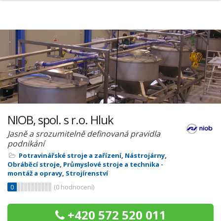
NIOB, spol. s r.o. Hluk
Jasně a srozumitelně definovaná pravidla
podnikání
Potravinářské stroje a zařízení
,
Nástrojárny
,
Obráběcí stroje
,
Průmyslové stroje a technika -
montáž a opravy
,
Strojírenství
0
(
0
hodnocení)
+420 572 520 011