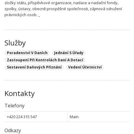
složky státu, příspěvkové organizace, nadace a nadační fondy,
spolky, ústavy, obecně prospěšné společnosti, zájmová sdružení
právnických osob. _
Služby
Poradenství V Daních
Jednání S Úřady
Zastoupení Při Kontrolách Daní A Dotací
Sestavení Daňových Přiznání
Vedení Účetnictví
Kontakty
Telefony
+420 224 315 547
Main
Odkazy