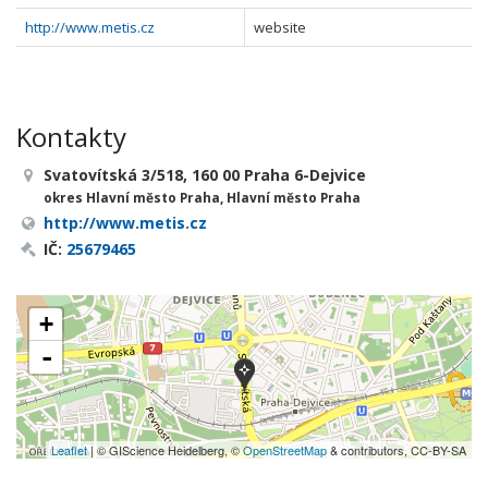
http://www.metis.cz
website
Kontakty
Svatovítská 3/518, 160 00 Praha 6-Dejvice
okres Hlavní město Praha, Hlavní město Praha
http://www.metis.cz
IČ:
25679465
+
-
Leaflet
| © GIScience Heidelberg, ©
OpenStreetMap
& contributors, CC-BY-SA