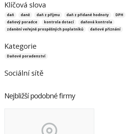
Klíčová slova
daň
daně
daň z příjmu
daň z přidané hodnoty
DPH
daňový poradce
kontrola dotací
daňová kontrola
zdanění veřejně prospěšných poplatníků
daňové přiznání
Kategorie
Daňové poradenství
Sociální sítě
Nejbližší podobné firmy