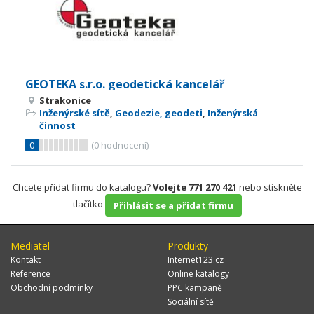
GEOTEKA s.r.o. geodetická kancelář
Strakonice
Inženýrské sítě
,
Geodezie, geodeti
,
Inženýrská
činnost
0
(
0
hodnocení)
Chcete přidat firmu do katalogu?
Volejte 771 270 421
nebo stiskněte
tlačítko
Přihlásit se a přidat firmu
Mediatel
Produkty
Kontakt
Internet123.cz
Reference
Online katalogy
Obchodní podmínky
PPC kampaně
Sociální sítě