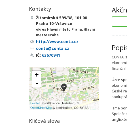
Akčn
Kontakty
Žitomírská 599/38, 101 00
Praha 10-Vršovice
okres Hlavní město Praha, Hlavní
město Praha
http://www.conta.cz
Popi
conta@conta.cz
IČ:
63670941
CONTA, sp
ekonomik
finanční
+
Úzce spo
-
ekonomi
České re
spoluprá
Leaflet
| © GIScience Heidelberg, ©
OpenStreetMap
& contributors, CC-BY-SA
Jsme por
Společno
anglické
Klíčová slova