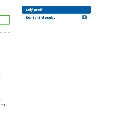
Celý profil
Kontaktní osoby
1
s
mí
í.
m i