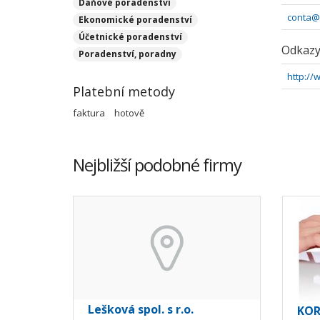
Daňové poradenství
conta@
Ekonomické poradenství
Účetnické poradenství
Odkaz
Poradenství, poradny
http://
Platební metody
faktura
hotově
Nejbližší podobné firmy
Lešková spol. s r.o.
KOR