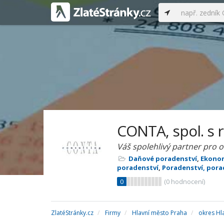
CONTA, spol. s r
Váš spolehlivý partner pro 
Daňové poradenství
,
Ekonom
poradenství
,
Poradenství, por
0
(
0
hodnocení)
ZlatéStránky.cz
Firmy
Hlavní město Praha
okres Hl