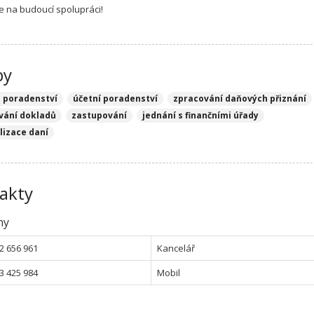
e na budoucí spolupráci!
by
 poradenství
účetní poradenství
zpracování daňových přiznání
vání dokladů
zastupování
jednání s finančními úřady
lizace daní
akty
ny
2 656 961
Kancelář
3 425 984
Mobil