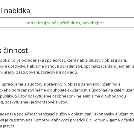
í nabídka
Kontaktujte nás ještě dnes, neváhejte!
s činnosti
ol. s r.o. je poradenská společnost, která nabízí služby v oblasti daní,
y a účetnictví. Nabízíme daňové poradenství, optimalizace daní, jednání 
mi úřady, zastupování, zpracování dokladů.
lupracujeme s auditory a právníky. V oblasti daňového, účetního a
ckého poradenství máme dlouholeté zkušenosti. Působíme na celém úze
publiky. Služby poskytujeme osobně i on-line. Nabízíme dlouhodobou
ci, poskytujeme i jednorázové služby.
adenská společnost nabízející služby v oblasti daní, ekonomiky a účetnictv
st je registrována Komorou daňových poradců ČR. Komunikujeme v české
m jazyce.