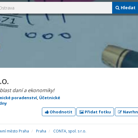
Hledat
.o.
oblast daní a ekonomiky!
ické poradenství
,
Účetnické
adny
Ohodnotit
Přidat fotku
Navrhn
avní město Praha
Praha
CONTA, spol. s r.o.