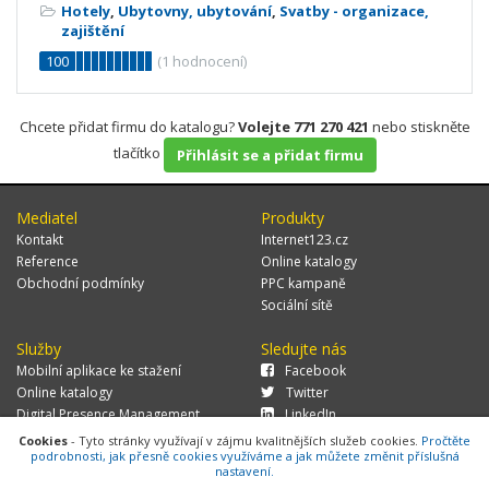
Hotely
,
Ubytovny, ubytování
,
Svatby - organizace,
zajištění
100
(
1
hodnocení)
Chcete přidat firmu do katalogu?
Volejte 771 270 421
nebo stiskněte
tlačítko
Přihlásit se a přidat firmu
Mediatel
Produkty
Kontakt
Internet123.cz
Reference
Online katalogy
Obchodní podmínky
PPC kampaně
Sociální sítě
Služby
Sledujte nás
Mobilní aplikace ke stažení
Facebook
Online katalogy
Twitter
Digital Presence Management
LinkedIn
Více zákazníků
Cookies
- Tyto stránky využívají v zájmu kvalitnějších služeb cookies.
Pročtěte
podrobnosti, jak přesně cookies využíváme a jak můžete změnit příslušná
nastavení.