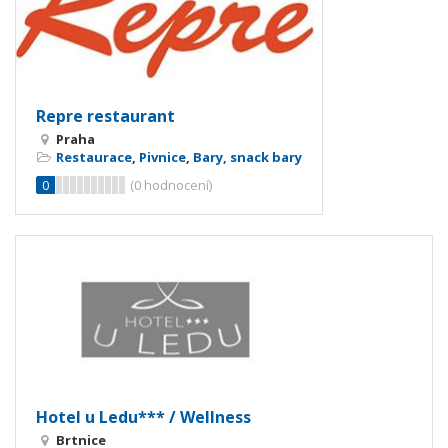
Repre restaurant
Praha
Restaurace
,
Pivnice
,
Bary, snack bary
0
(
0
hodnocení)
Hotel u Ledu*** / Wellness
Brtnice