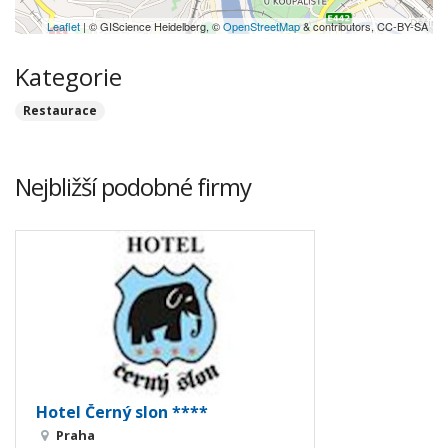
Leaflet
| © GIScience Heidelberg, ©
OpenStreetMap
& contributors, CC-BY-SA
Kategorie
Restaurace
Nejbližší podobné firmy
Hotel Černý slon ****
Praha