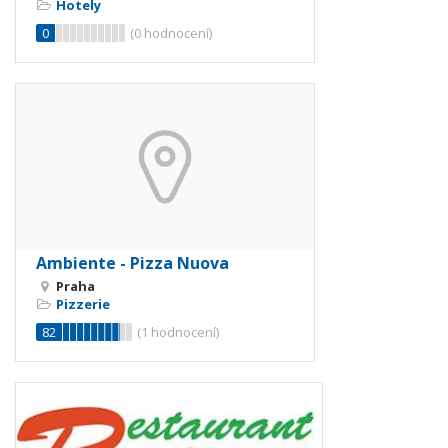
Hotely
0
(
0
hodnocení)
Ambiente - Pizza Nuova
Praha
Pizzerie
82
(
1
hodnocení)