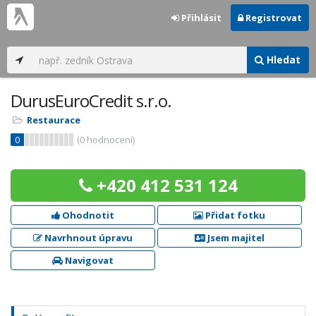
Přihlásit
Registrovat
Hledat
DurusEuroCredit s.r.o.
Restaurace
0
(
0
hodnocení)
+420 412 531 124
Ohodnotit
Přidat fotku
Navrhnout úpravu
Jsem majitel
Navigovat