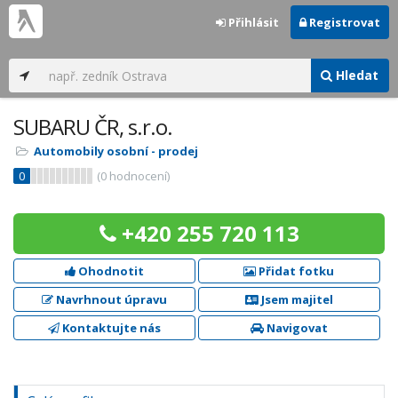
Přihlásit
Registrovat
Hledat
SUBARU ČR, s.r.o.
Automobily osobní - prodej
0
(
0
hodnocení)
+420 255 720 113
Ohodnotit
Přidat fotku
Navrhnout úpravu
Jsem majitel
Kontaktujte nás
Navigovat