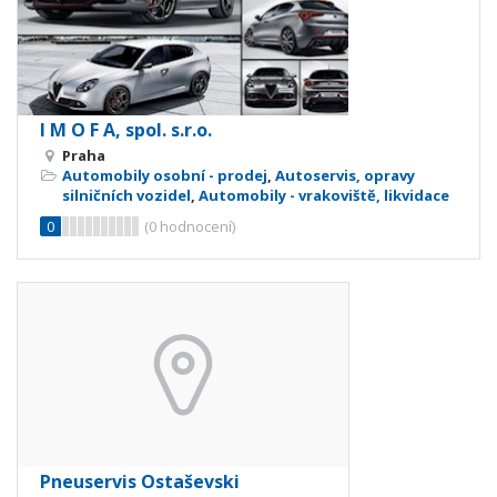
I M O F A, spol. s.r.o.
Praha
Automobily osobní - prodej
,
Autoservis, opravy
silničních vozidel
,
Automobily - vrakoviště, likvidace
0
(
0
hodnocení)
Pneuservis Ostaševski