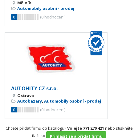
Mělník
Automobily osobní - prodej
0
(
0
hodnocení)
AUTOHITY CZ s.r.o.
Ostrava
Autobazary
,
Automobily osobní - prodej
0
(
0
hodnocení)
Chcete přidat firmu do katalogu?
Volejte 771 270 421
nebo stiskněte
tlačítko
Přihlásit se a přidat firmu