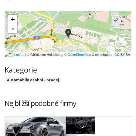
+
-
Leaflet
| © GIScience Heidelberg, ©
OpenStreetMap
& contributors, CC-BY-SA
Kategorie
Automobily osobní - prodej
Nejbližší podobné firmy