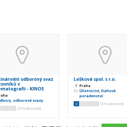
inárodní odborový svaz
Lešková spol. s r.o.
covníků v
Praha
ematografii - KINOS
Účetnictví
,
Daňové
raha
poradenství
dbory, odborové svazy
0
(
0
hodnocení)
(
0
hodnocení)