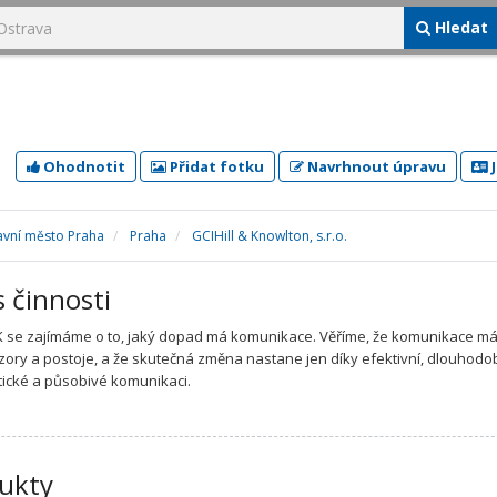
Hledat
Ohodnotit
Přidat fotku
Navrhnout úpravu
J
avní město Praha
Praha
GCIHill & Knowlton, s.r.o.
s činnosti
 se zajímáme o to, jaký dopad má komunikace. Věříme, že komunikace m
zory a postoje, a že skutečná změna nastane jen díky efektivní, dlouhodo
ické a působivé komunikaci.
ukty