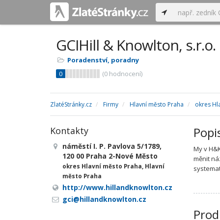
GCIHill & Knowlton, s.r.o.
Poradenství, poradny
0
(
0
hodnocení)
ZlatéStránky.cz
Firmy
Hlavní město Praha
okres Hl
Popi
Kontakty
náměstí I. P. Pavlova 5/1789,
My v H&K
120 00 Praha 2-Nové Město
měnit ná
okres Hlavní město Praha, Hlavní
systemat
město Praha
http://www.hillandknowlton.cz
gci@hillandknowlton.cz
Prod