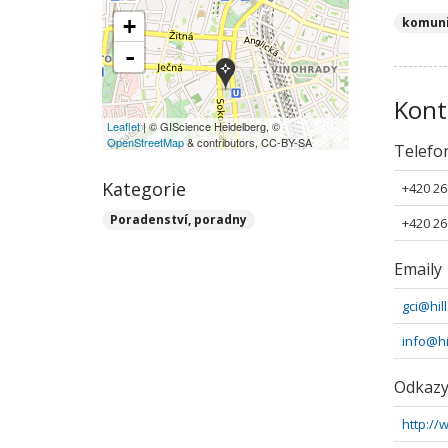
+
komun
-
Kont
Leaflet
| © GIScience Heidelberg, ©
OpenStreetMap
& contributors, CC-BY-SA
Telefo
Kategorie
+420 26
Poradenství, poradny
+420 26
Emaily
gci@hil
info@hi
Odkaz
http://