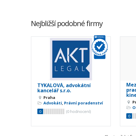
Nejbližší podobné firmy
Mez
TYKALOVÁ, advokátní
pra
kancelář s.r.o.
kin
Praha
P
Advokáti
,
Právní poradenství
O
0
(
0
hodnocení)
0