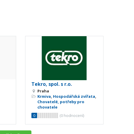
Tekro, spol. s r.o.
Praha
Krmiva
,
Hospodářská zvířata
,
Chovatelé, potřeby pro
chovatele
0
(
0
hodnocení)