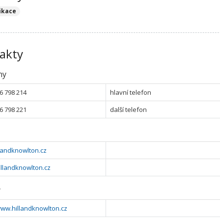
ikace
akty
ny
6 798 214
hlavní telefon
6 798 221
další telefon
landknowlton.cz
llandknowlton.cz
y
www.hillandknowlton.cz