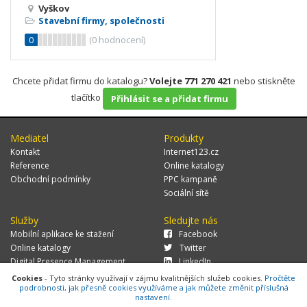
Vyškov
Stavební firmy, společnosti
0
(
0
hodnocení)
Chcete přidat firmu do katalogu?
Volejte 771 270 421
nebo stiskněte
tlačítko
Přihlásit se a přidat firmu
Mediatel
Produkty
Kontakt
Internet123.cz
Reference
Online katalogy
Obchodní podmínky
PPC kampaně
Sociální sítě
Služby
Sledujte nás
Mobilní aplikace ke stažení
Facebook
Online katalogy
Twitter
Digital Presence Management
LinkedIn
Více zákazníků
Cookies
- Tyto stránky využívají v zájmu kvalitnějších služeb cookies.
Pročtěte
podrobnosti, jak přesně cookies využíváme a jak můžete změnit příslušná
nastavení.