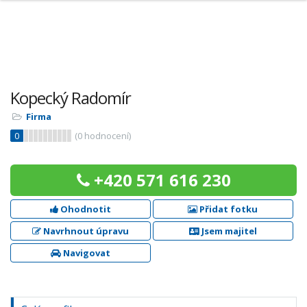
Kopecký Radomír
Firma
0
(
0
hodnocení)
+420 571 616 230
Ohodnotit
Přidat fotku
Navrhnout úpravu
Jsem majitel
Navigovat