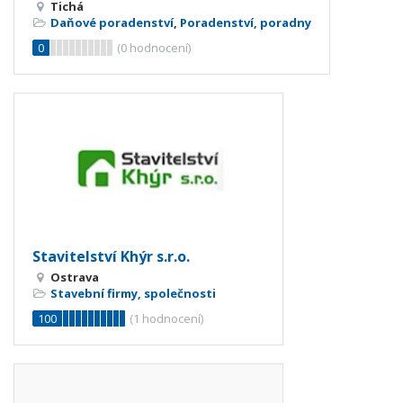
Tichá
Daňové poradenství
,
Poradenství, poradny
0
(
0
hodnocení)
Stavitelství Khýr s.r.o.
Ostrava
Stavební firmy, společnosti
100
(
1
hodnocení)