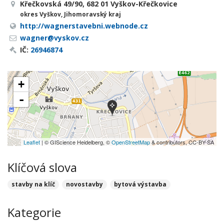
Křečkovská 49/90, 682 01 Vyškov-Křečkovice
okres Vyškov, Jihomoravský kraj
http://wagnerstavebni.webnode.cz
wagner@vyskov.cz
IČ:
26946874
+
-
Leaflet
| © GIScience Heidelberg, ©
OpenStreetMap
& contributors, CC-BY-SA
Klíčová slova
stavby na klíč
novostavby
bytová výstavba
Kategorie