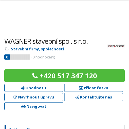
WAGNER stavební spol. s r.o.
Stavební firmy, společnosti
0
(
0
hodnocení)
+420 517 347 120
Ohodnotit
Přidat fotku
Navrhnout úpravu
Kontaktujte nás
Navigovat