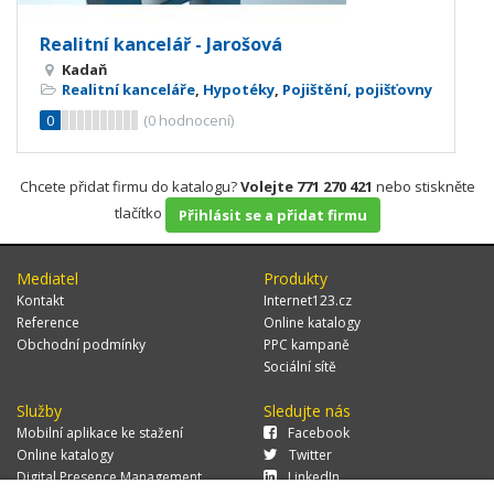
Realitní kancelář - Jarošová
Kadaň
Realitní kanceláře
,
Hypotéky
,
Pojištění, pojišťovny
0
(
0
hodnocení)
Chcete přidat firmu do katalogu?
Volejte 771 270 421
nebo stiskněte
tlačítko
Přihlásit se a přidat firmu
Mediatel
Produkty
Kontakt
Internet123.cz
Reference
Online katalogy
Obchodní podmínky
PPC kampaně
Sociální sítě
Služby
Sledujte nás
Mobilní aplikace ke stažení
Facebook
Online katalogy
Twitter
Digital Presence Management
LinkedIn