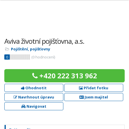
Aviva životní pojišťovna, a.s.
Pojištění, pojišťovny
0
(
0
hodnocení)
+420 222 313 962
Ohodnotit
Přidat fotku
Navrhnout úpravu
Jsem majitel
Navigovat