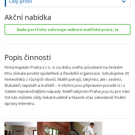
Celý profil
Akční nabídka
Naše portfolio zahrnuje veškeré malířské práce, la
Popis činnosti
Firma Kapitán Praha s.r.o. si za dobu svého působení na českém
trhu získala pověst spolehlivé a flexibilní organizace. Sdružujeme 30
řemeslníků z různých oborů. Malíři pokojů, lakýrníci, ale i zedníci,
štukatéři, tapetáři a truhláři – ti všichni jsou připraveni poradit si i s
Vašimi nejnáročnějšími nápady. Malíři lakýrníci Praha jsou tu pro Vás!
Od nás můžete vždy čekat kvalitně a hlavně včas odvedené finální
úpravy interiéru.