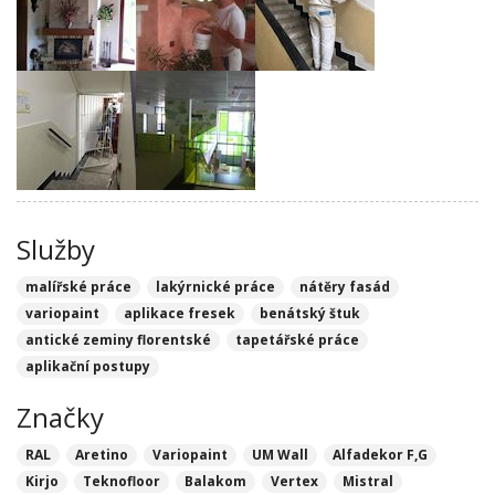
Služby
malířské práce
lakýrnické práce
nátěry fasád
variopaint
aplikace fresek
benátský štuk
antické zeminy florentské
tapetářské práce
aplikační postupy
Značky
RAL
Aretino
Variopaint
UM Wall
Alfadekor F,G
Kirjo
Teknofloor
Balakom
Vertex
Mistral