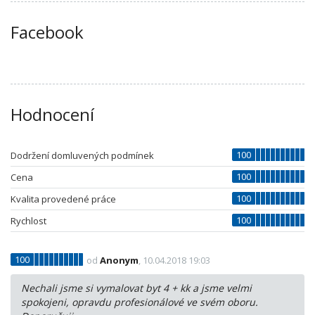
Facebook
Hodnocení
100
Dodržení domluvených podmínek
100
Cena
100
Kvalita provedené práce
100
Rychlost
100
od
Anonym
, 10.04.2018 19:03
Nechali jsme si vymalovat byt 4 + kk a jsme velmi
spokojeni, opravdu profesionálové ve svém oboru.