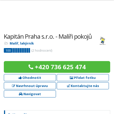
Kapitán Praha s.r.o. - Malíři pokojů
Malíř, lakýrník
100
(
2
hodnocení)
+420 736 625 474
Ohodnotit
Přidat fotku
Navrhnout úpravu
Kontaktujte nás
Navigovat