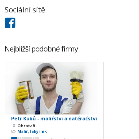
Sociální sítě
Nejbližší podobné firmy
Petr Kubů - malířství a natěračství
Obrataň
Malíř, lakýrník