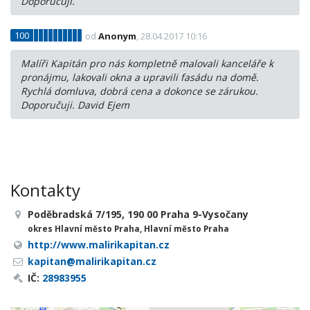
Doporučuji.
100
od
Anonym
, 28.04.2017 10:16
Malíři Kapitán pro nás kompletně malovali kanceláře k
pronájmu, lakovali okna a upravili fasádu na domě.
Rychlá domluva, dobrá cena a dokonce se zárukou.
Doporučuji. David Ejem
Kontakty
Poděbradská 7/195, 190 00 Praha 9-Vysočany
okres Hlavní město Praha, Hlavní město Praha
http://www.malirikapitan.cz
kapitan@malirikapitan.cz
IČ:
28983955