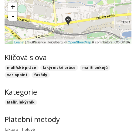
+
-
Leaflet
| © GIScience Heidelberg, ©
OpenStreetMap
& contributors, CC-BY-SA
Klíčová slova
malířské práce
lakýrnické práce
malíři pokojů
variopaint
fasády
Kategorie
Malíř, lakýrník
Platební metody
faktura
hotově