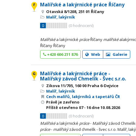
Malířské a lakýrnické práce Říčany
Otavská 8/1208, 251 01 Říčany
Malíř, lakýrník
0
(
0
hodnocení)
Malířské
a lakýrnické
práce
Říčany
malířské
alakýrni
Říčany Říčany
+420 606 211 876
Web
Galerie
Malířské a lakýrnické práce -
Malířský závod Chmelík - Švec s.r.o.
Zikova 11/705, 160 00 Praha 6-Dejvice
Malíř, lakýrník
Cech malířů, lakýrníků a tapetářů ČR
Právě je zavřeno
Příště otevřeno
07 - 16
dne 10.08.2026
0
(
0
hodnocení)
Malířské
a lakýrnické
práce
-
Malířský
závod Chmelík- 
práce
-
malířský
závod chmelík - švec s.r.o. Malíř, la