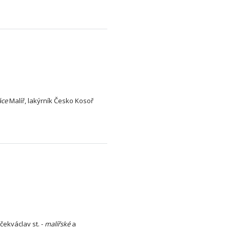
áce
Malíř, lakýrník Česko Kosoř
čekváclav st. -
malířské
a