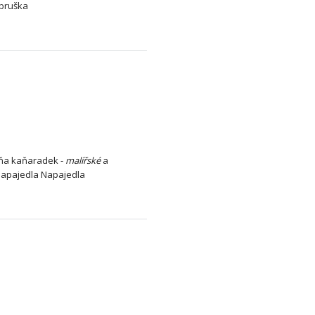
obruška
ňa kaňaradek -
malířské
a
Napajedla Napajedla