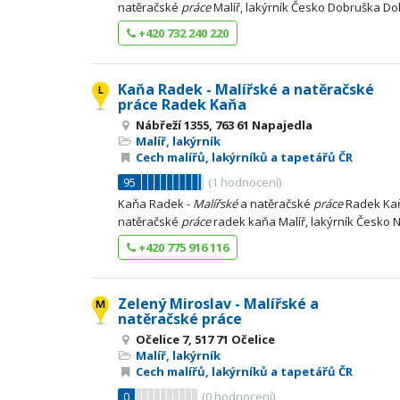
natěračské
práce
Malíř, lakýrník Česko Dobruška D
+420 732 240 220
Kaňa Radek - Malířské a natěračské
práce Radek Kaňa
Nábřeží 1355, 763 61 Napajedla
Malíř, lakýrník
Cech malířů, lakýrníků a tapetářů ČR
95
(
1
hodnocení)
Kaňa Radek -
Malířské
a natěračské
práce
Radek Ka
natěračské
práce
radek kaňa Malíř, lakýrník Česko 
+420 775 916 116
Zelený Miroslav - Malířské a
natěračské práce
Očelice 7, 517 71 Očelice
Malíř, lakýrník
Cech malířů, lakýrníků a tapetářů ČR
0
(
0
hodnocení)