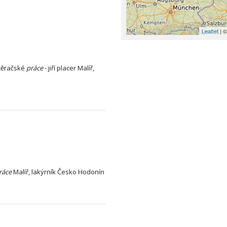
Leaflet
| ©
ěračské
práce
- jiří placer Malíř,
ráce
Malíř, lakýrník Česko Hodonín