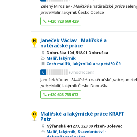
Zelený Miroslav -
Malířské
a natěračské
práce
zelený
práce
Malíř, lakýrník Česko Očelice
+420 728 660 429
Janeček Václav - Malířské a
natěračské práce
Dobruška 104, 518 01 Dobruška
Malíř, lakýrník
Cech malířů, lakýrníků a tapetářů ČR
0
(
0
hodnocení)
Janeček Václav -
Malířské
a natěračské
práce
janeček
práce
Malíř, lakýrník Česko Dobruška
+420 603 755 073
Malířské a lakýrnické práce KRAFT
Petr
Nýřanská 4/1277, 323 00 Plzeň-Bolevec
Malíř, lakýrník
,
Stavebnictví -