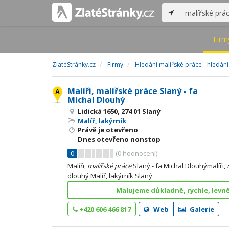
Firm
ZlatéStránky.cz
Firmy
Hledání malířské práce - hledání
Malíři, malířské práce Slaný - fa
Michal Dlouhý
Lidická 1650, 274 01 Slaný
Malíř, lakýrník
Právě je otevřeno
Dnes otevřeno nonstop
0
(
0
hodnocení)
Malíři,
malířské
práce
Slaný - fa Michal Dlouhýmalíři,
dlouhý Malíř, lakýrník Slaný
Malujeme důkladně, rychle, levně
+420 606 466 817
Web
Galerie