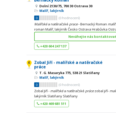
Bernacký Roman
Dolní 2130/75, 700 30 Ostrava 30
Malíř, lakýrník
0
(
0
hodnocení)
Malířské
a natěračské
prace
- Bernacký Roman
malíř
roman Malíř, lakýrník Česko Ostrava Hrabůvka Ostra
Neváhejte nás kontaktovat 
+420 604 247 137
Zobal Jiří - malířské a natěračské
práce
T. G. Masaryka 775, 538 21 Slatiňany
Malíř, lakýrník
0
(
0
hodnocení)
Zobal Jiří -
malířské
a natěračské
práce
zobal jiří-
malí
lakýrník Slatiňany Slatiňany
+420 469 681 511