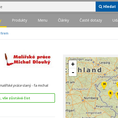
Hledat
y
Produkty
Menu
Články
Časté dotazy
Udá
 firem
+
-
malířské
práce
slaný - fa michal
, vše zůstává čist