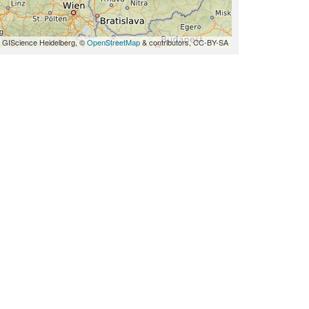
 GIScience Heidelberg, ©
OpenStreetMap
& contributors, CC-BY-SA