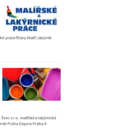
cké
práce
říčany Malíř, lakýrník
Švec s.r.o.
malířské
a lakýrnické
kýrník Praha Dejvice Praha 6