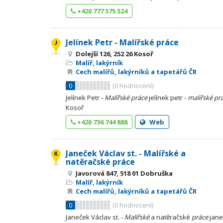
+420 777 575 524
Jelínek Petr - Malířské práce
Dolejší 126, 252 26 Kosoř
Malíř, lakýrník
Cech malířů, lakýrníků a tapetářů ČR
0
(
0
hodnocení)
Jelínek Petr -
Malířské
práce
jelínek petr -
malířské
pr
Kosoř
+420 736 744 888
Web
Janeček Václav st. - Malířské a
natěračské práce
Javorová 847, 518 01 Dobruška
Malíř, lakýrník
Cech malířů, lakýrníků a tapetářů ČR
0
(
0
hodnocení)
Janeček Václav st. -
Malířské
a natěračské
práce
jane