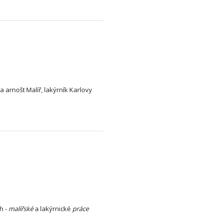
 arnošt Malíř, lakýrník Karlovy
h -
malířské
a lakýrnické
práce