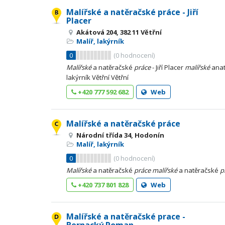
Malířské a natěračské práce - Jiří
Placer
Akátová 204, 382 11 Větřní
Malíř, lakýrník
0
(
0
hodnocení)
Malířské
a natěračské
práce
- Jiří Placer
malířské
anat
lakýrník Větřní Větřní
+420 777 592 682
Web
Malířské a natěračské práce
Národní třída 34, Hodonín
Malíř, lakýrník
0
(
0
hodnocení)
Malířské
a natěračské
práce
malířské
a natěračské
p
+420 737 801 828
Web
Malířské a natěračské prace -