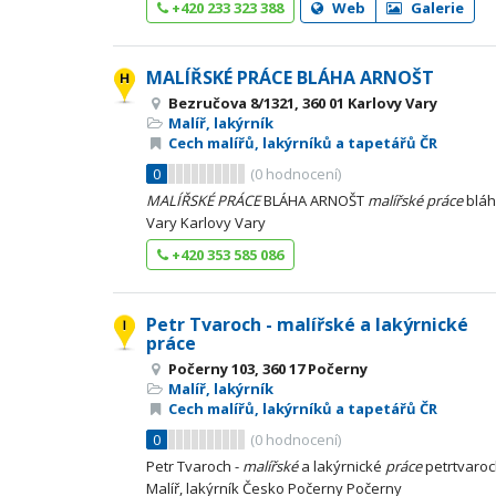
+420 233 323 388
Web
Galerie
MALÍŘSKÉ PRÁCE BLÁHA ARNOŠT
Bezručova 8/1321, 360 01 Karlovy Vary
Malíř, lakýrník
Cech malířů, lakýrníků a tapetářů ČR
0
(
0
hodnocení)
MALÍŘSKÉ
PRÁCE
BLÁHA ARNOŠT
malířské
práce
bláha
Vary Karlovy Vary
+420 353 585 086
Petr Tvaroch - malířské a lakýrnické
práce
Počerny 103, 360 17 Počerny
Malíř, lakýrník
Cech malířů, lakýrníků a tapetářů ČR
0
(
0
hodnocení)
Petr Tvaroch -
malířské
a lakýrnické
práce
petrtvaroc
Malíř, lakýrník Česko Počerny Počerny