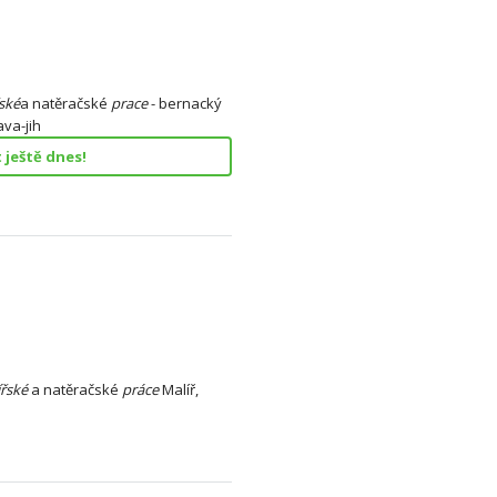
ské
a natěračské
prace
- bernacký
va-jih
ještě dnes!
řské
a natěračské
práce
Malíř,