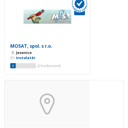
MOSAT, spol. s r.o.
Jesenice
Instalatér
0
(
0
hodnocení)