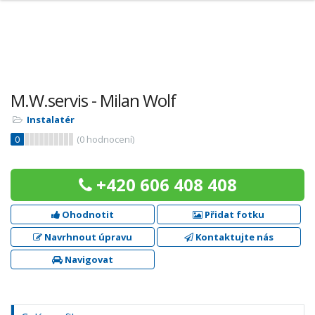
M.W.servis - Milan Wolf
Instalatér
0
(
0
hodnocení)
+420 606 408 408
Ohodnotit
Přidat fotku
Navrhnout úpravu
Kontaktujte nás
Navigovat