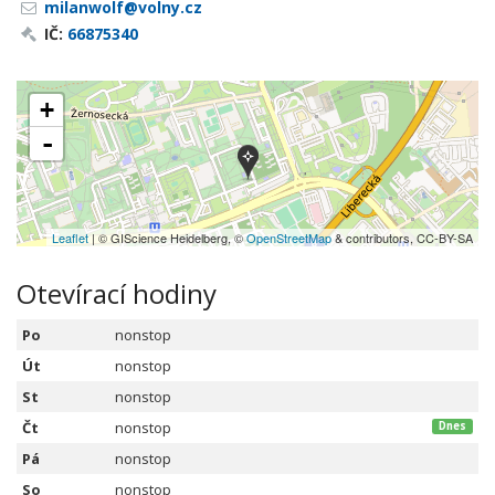
milanwolf@volny.cz
IČ:
66875340
+
-
Leaflet
| © GIScience Heidelberg, ©
OpenStreetMap
& contributors, CC-BY-SA
Otevírací hodiny
Po
nonstop
Út
nonstop
St
nonstop
Čt
nonstop
Dnes
Pá
nonstop
So
nonstop