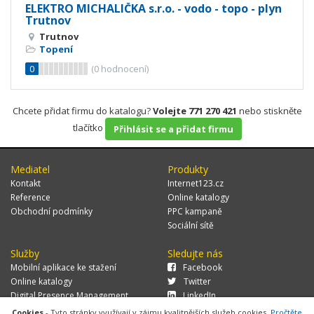
ELEKTRO MICHALIČKA s.r.o. - vodo - topo - plyn
Trutnov
Trutnov
Topení
0
(
0
hodnocení)
Chcete přidat firmu do katalogu?
Volejte 771 270 421
nebo stiskněte
tlačítko
Přihlásit se a přidat firmu
Mediatel
Produkty
Kontakt
Internet123.cz
Reference
Online katalogy
Obchodní podmínky
PPC kampaně
Sociální sítě
Služby
Sledujte nás
Mobilní aplikace ke stažení
Facebook
Online katalogy
Twitter
Digital Presence Management
LinkedIn
Více zákazníků
Cookies
- Tyto stránky využívají v zájmu kvalitnějších služeb cookies.
Pročtěte