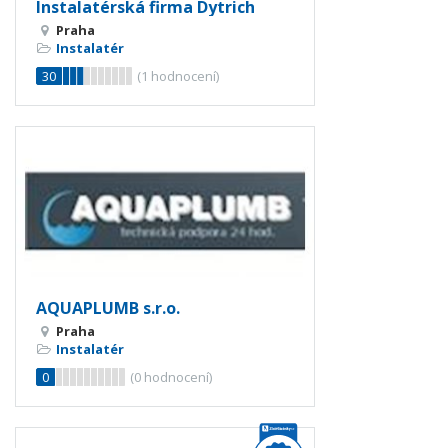
Instalatérská firma Dytrich
Praha
Instalatér
30
(
1
hodnocení)
AQUAPLUMB s.r.o.
Praha
Instalatér
0
(
0
hodnocení)