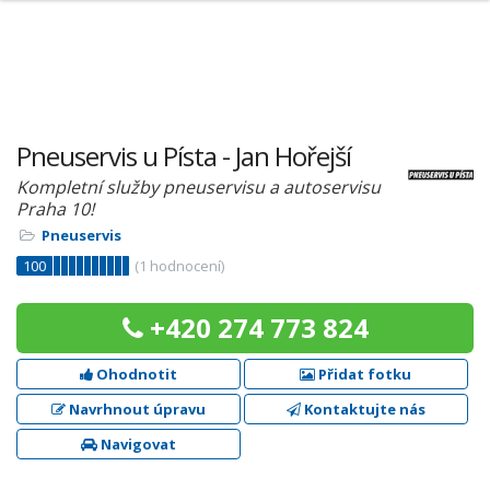
Pneuservis u Písta - Jan Hořejší
Kompletní služby pneuservisu a autoservisu
Praha 10!
Pneuservis
100
(
1
hodnocení)
+420 274 773 824
Ohodnotit
Přidat fotku
Navrhnout úpravu
Kontaktujte nás
Navigovat