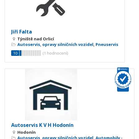
Jiří Falta
Týniště nad Orlicí
Autoservis, opravy silničních vozidel
,
Pneuservis
10
(
1
hodnocení)
Autoservis K V H Hodonín
Hodonín
Autoservis, opravy silničních vozidel
,
Automobily -