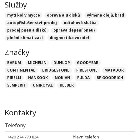
Služby
mytí kol v myčce
oprava alu disků
výměna olejů, brzd
autopříslušenství-prodej
odtahová služba
prodej pneu a disků
oprava (lepení pneu)
plnění klimatizací
diagnostika vozidel
Značky
BARUM
MICHELIN
DUNLOP
GOODYEAR
CONTINENTAL
BRIDGESTONE
FIRESTONE
MATADOR
PIRELLI
HANKOOK
NOKIAN
FULDA
BF GOODRICH
SEMPERIT
UNIROYAL
KLEBER
Kontakty
Telefony
+420 274 773 824
hlavní telefon