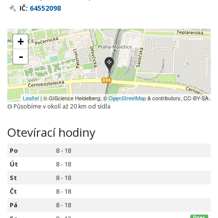
IČ:
64552098
+
-
Leaflet
| © GIScience Heidelberg, ©
OpenStreetMap
& contributors, CC-BY-SA
Působíme v okolí až 20 km od sídla
Otevírací hodiny
Po
8 - 18
Út
8 - 18
St
8 - 18
Čt
8 - 18
Pá
8 - 18
Dnes