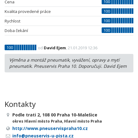
100
Cena
100
Kvalita provedené práce
100
Rychlost
100
Doba čekání
100
od
David Ejem
, 21.01.2019 12:36
Výměna a montáž pneumatik, vyvážení, opravy a mytí
pneumatik. Pneuservis Praha 10. Doporučuji. David Ejem
Kontakty
Podle trati 2, 108 00 Praha 10-Malešice
okres Hlavní město Praha, Hlavní město Praha
http://www.pneuservispraha10.cz
info@pneuservis-u-pista.cz