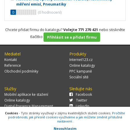
měření emisí
,
Pneumatiky
0
(
0
hodnocení)
Chcete přidat firmu do katalogu?
Volejte 771 270 421
nebo stiskněte
tlačítko
Přihlásit se a přidat firmu
Mediatel
Produkty
Kontakt
Internet123.cz
Reference
Online katalogy
Obchodní podmínky
PPC kampaně
Sociální sítě
Služby
Sledujte nás
Mobilní aplikace ke stažení
Facebook
Online katalogy
Twitter
Digital Presence Management
LinkedIn
Více zákazníků
Cookies
- Tyto stránky využívají v zájmu kvalitnějších služeb cookies.
Pročtěte
podrobnosti, jak přesně cookies využíváme a jak můžete změnit příslušná
nastavení.
Nesouhlasím
© 2026 MEDIATEL CZ, s.r.o.,
Za Potokem 46/4, 106 00 Praha 10, tel.: