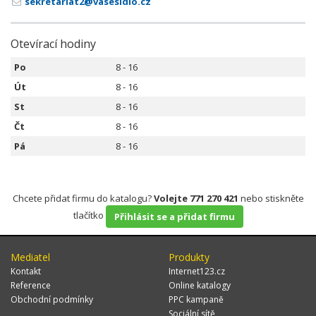
sekretariat2@vasesidlo.cz
Otevírací hodiny
Po
8 - 16
Út
8 - 16
St
8 - 16
Čt
8 - 16
Pá
8 - 16
Chcete přidat firmu do katalogu?
Volejte 771 270 421
nebo stiskněte
tlačítko
Přihlásit se a přidat firmu
Mediatel
Produkty
Kontakt
Internet123.cz
Reference
Online katalogy
Obchodní podmínky
PPC kampaně
Sociální sítě