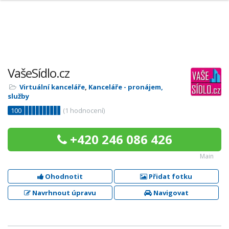
VašeSídlo.cz
Virtuální kanceláře
,
Kanceláře - pronájem,
služby
100
(
1
hodnocení)
+420 246 086 426
Main
Ohodnotit
Přidat fotku
Navrhnout úpravu
Navigovat