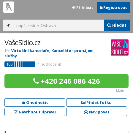
Přihlásit
Registrovat
Hledat
VašeSídlo.cz
Virtuální kanceláře
,
Kanceláře - pronájem,
služby
100
(
1
hodnocení)
+420 246 086 426
Main
Ohodnotit
Přidat fotku
Navrhnout úpravu
Navigovat