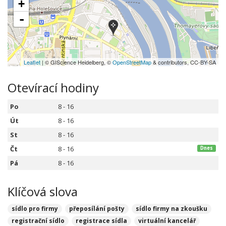
+
-
Leaflet
| © GIScience Heidelberg, ©
OpenStreetMap
& contributors, CC-BY-SA
Otevírací hodiny
Po
8 - 16
Út
8 - 16
St
8 - 16
Čt
8 - 16
Dnes
Pá
8 - 16
Klíčová slova
sídlo pro firmy
přeposílání pošty
sídlo firmy na zkoušku
registrační sídlo
registrace sídla
virtuální kancelář