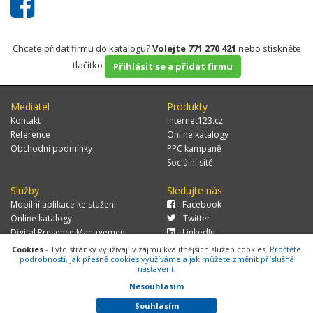
Chcete přidat firmu do katalogu?
Volejte 771 270 421
nebo stiskněte
tlačítko
Přihlásit se a přidat firmu
Mediatel
Produkty
Kontakt
Internet123.cz
Reference
Online katalogy
Obchodní podmínky
PPC kampaně
Sociální sítě
Služby
Sledujte nás
Mobilní aplikace ke stažení
Facebook
Online katalogy
Twitter
Digital Presence Management
LinkedIn
Více zákazníků
Cookies
- Tyto stránky využívají v zájmu kvalitnějších služeb cookies.
Pročtěte
podrobnosti, jak přesně cookies využíváme a jak můžete změnit příslušná
nastavení.
Nesouhlasím
© 2026 MEDIATEL CZ, s.r.o.,
Za Potokem 46/4, 106 00 Praha 10, tel.:
+420 771 270 421, verze 1.29.0.143,
Cookies
Souhlasím