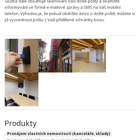
Služba dále obsahuje skenování Vaší došlé pošty a okamžité
informování ve formě e-mailové zprávy a SMS na Váš mobilní
telefon. Výhodou je, že pokud obdržíte avízo o došlé poště, můžete si
již vyzvednout poštu z Vaší přidělené schránky-boxu.
Produkty
Pronájem vlastních nemovitostí (kanceláře, sklady)