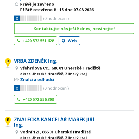
Právě je zavřeno
Příště otevřeno
8 - 15
dne 07.08.2026
0
(
0
hodnocení)
Kontaktujte nás ještě dnes, neváhejte!
+420 572 551 628
Web
VRBA ZDENĚK Ing.
Všehrdova 615, 686 01 Uherské Hradiště
okres Uherské Hradiště, Zlínský kraj
Znalci a odhadci
0
(
0
hodnocení)
+420 572 556 303
ZNALECKÁ KANCELÁŘ MAREK JIŘÍ
Ing.
Vodní 121, 686 01 Uherské Hradiště
okres Uherské Hradiště, Zlínský kraj