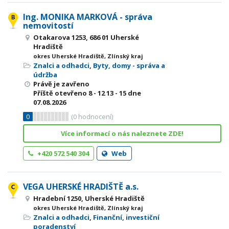
Ing. MONIKA MARKOVÁ - správa
nemovitostí
Otakarova 1253, 686 01 Uherské
Hradiště
okres Uherské Hradiště, Zlínský kraj
Znalci a odhadci
,
Byty, domy - správa a
údržba
Právě je zavřeno
Příště otevřeno
8 - 12
13 - 15
dne
07.08.2026
0
(
0
hodnocení)
Více informací o nás naleznete ZDE!
+420 572 540 304
Web
VEGA UHERSKÉ HRADIŠTĚ a.s.
Hradební 1250, Uherské Hradiště
okres Uherské Hradiště, Zlínský kraj
Znalci a odhadci
,
Finanční, investiční
poradenství