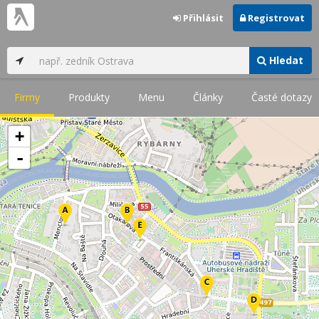
Přihlásit
Registrovat
Hledat
Firmy
Produkty
Menu
Články
Časté dotazy
+
-