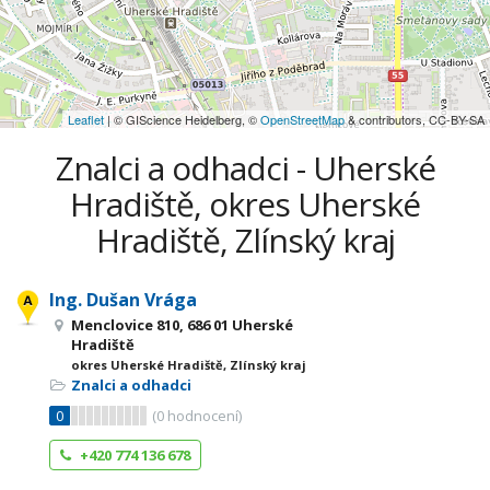
Leaflet
| © GIScience Heidelberg, ©
OpenStreetMap
& contributors, CC-BY-SA
Znalci a odhadci - Uherské
Hradiště, okres Uherské
Hradiště, Zlínský kraj
Ing. Dušan Vrága
Menclovice 810, 686 01 Uherské
Hradiště
okres Uherské Hradiště, Zlínský kraj
Znalci a odhadci
0
(
0
hodnocení)
+420 774 136 678