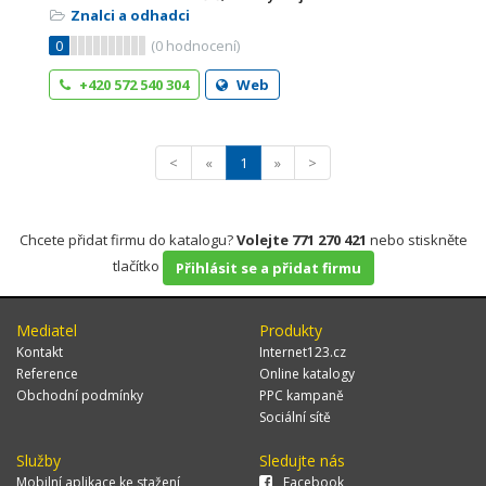
Znalci a odhadci
0
(
0
hodnocení)
+420 572 540 304
Web
<
«
1
»
>
Chcete přidat firmu do katalogu?
Volejte 771 270 421
nebo stiskněte
tlačítko
Přihlásit se a přidat firmu
Mediatel
Produkty
Kontakt
Internet123.cz
Reference
Online katalogy
Obchodní podmínky
PPC kampaně
Sociální sítě
Služby
Sledujte nás
Mobilní aplikace ke stažení
Facebook