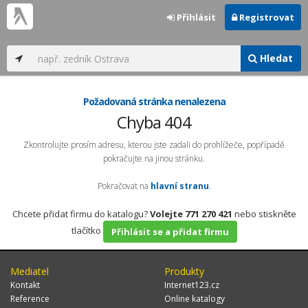
Přihlásit
Registrovat
Hledat
Požadovaná stránka nenalezena
Chyba 404
Zkontrolujte prosím adresu, kterou jste zadali do prohlížeče, popřípadě
pokračujte na jinou stránku.
Pokračovat na
hlavní stranu
.
Chcete přidat firmu do katalogu?
Volejte 771 270 421
nebo stiskněte
tlačítko
Přihlásit se a přidat firmu
Mediatel
Produkty
Kontakt
Internet123.cz
Reference
Online katalogy