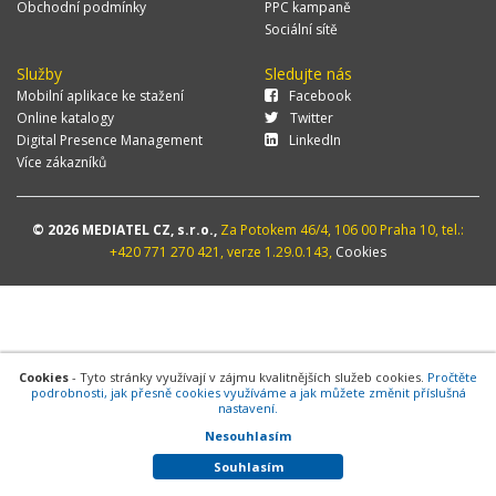
Obchodní podmínky
PPC kampaně
Sociální sítě
Služby
Sledujte nás
Mobilní aplikace ke stažení
Facebook
Online katalogy
Twitter
Digital Presence Management
LinkedIn
Více zákazníků
© 2026 MEDIATEL CZ, s.r.o.,
Za Potokem 46/4, 106 00 Praha 10, tel.:
+420 771 270 421, verze 1.29.0.143,
Cookies
Cookies
- Tyto stránky využívají v zájmu kvalitnějších služeb cookies.
Pročtěte
podrobnosti, jak přesně cookies využíváme a jak můžete změnit příslušná
nastavení.
Nesouhlasím
Souhlasím