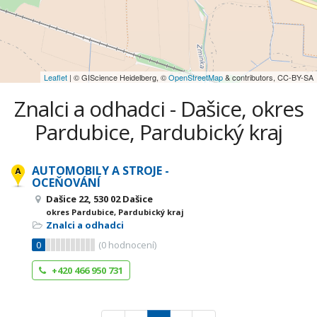
Leaflet
| © GIScience Heidelberg, ©
OpenStreetMap
& contributors, CC-BY-SA
Znalci a odhadci - Dašice, okres
Pardubice, Pardubický kraj
AUTOMOBILY A STROJE -
OCEŇOVÁNÍ
Dašice 22, 530 02 Dašice
okres Pardubice, Pardubický kraj
Znalci a odhadci
0
(
0
hodnocení)
+420 466 950 731