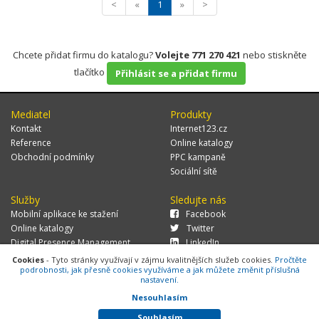
<
«
1
»
>
Chcete přidat firmu do katalogu?
Volejte 771 270 421
nebo stiskněte
tlačítko
Přihlásit se a přidat firmu
Mediatel
Produkty
Kontakt
Internet123.cz
Reference
Online katalogy
Obchodní podmínky
PPC kampaně
Sociální sítě
Služby
Sledujte nás
Mobilní aplikace ke stažení
Facebook
Online katalogy
Twitter
Digital Presence Management
LinkedIn
Více zákazníků
Cookies
- Tyto stránky využívají v zájmu kvalitnějších služeb cookies.
Pročtěte
podrobnosti, jak přesně cookies využíváme a jak můžete změnit příslušná
nastavení.
Nesouhlasím
© 2026 MEDIATEL CZ, s.r.o.,
Za Potokem 46/4, 106 00 Praha 10, tel.:
+420 771 270 421, verze 1.29.0.143,
Cookies
Souhlasím