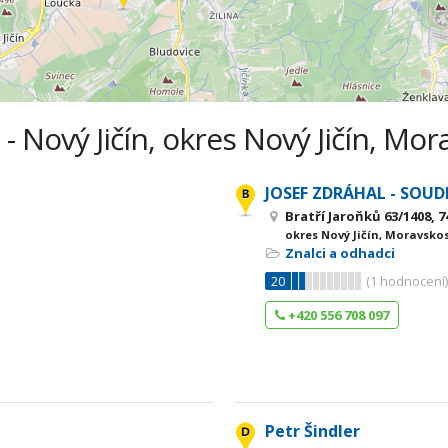
 - Nový Jičín, okres Nový Jičín, Mor
JOSEF ZDRÁHAL - SOUD
Bratří Jaroňků 63/1408, 7
okres Nový Jičín, Moravsko
Znalci a odhadci
20
(
1
hodnocení
+420 556 708 097
Petr Šindler