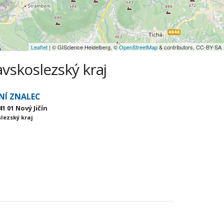
Leaflet
| © GIScience Heidelberg, ©
OpenStreetMap
& contributors, CC-BY-SA
avskoslezský kraj
NÍ ZNALEC
41 01 Nový Jičín
slezský kraj
)