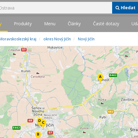
Hledat
y
Produkty
Menu
Články
Časté dotazy
Udá
Moravskoslezský kraj
okres Nový Jičín
Nový Jičín