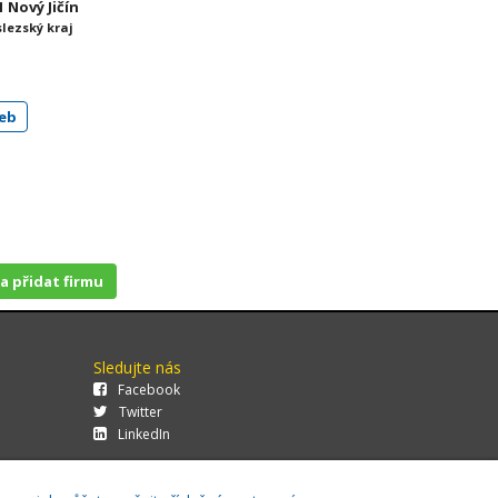
 Nový Jičín
slezský kraj
eb
 a přidat firmu
Sledujte nás
Facebook
Twitter
LinkedIn