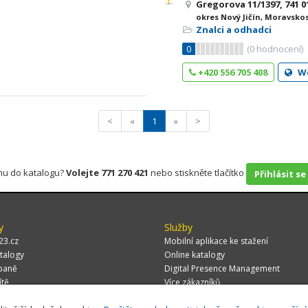
Gregorova 11/1397, 741 01
okres Nový Jičín, Moravsko
Znalci a odhadci
0
(
0
hodnocení)
+420 556 705 408
W
<
«
1
»
>
rmu do katalogu?
Volejte 771 270 421
nebo stiskněte tlačítko
Přihlásit se
y
Služby
23.cz
Mobilní aplikace ke stažení
talogy
Online katalogy
paně
Digital Presence Management
ítě
Více zákazníků