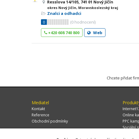
Resslova 14/105, 741 01 Nový Jičín
okres Nový Jičín, Moravskoslezský kraj
Znalci a odhadci
0
(
0
hodnocení)
+420 608 740 800
Web
Chcete přidat fi
Mediatel
Produkt
Kontakt
Internet1
Reference
Online ka
Obchodní podmínky
PPC kam
Sociální s