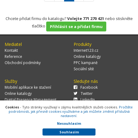
Chcete přidat firmu do katalogu?
Volejte 771 270 421
nebo stiskněte
tlačítko
Přihlásit se a přidat firmu
Mediatel
Produkty
Kontakt
Internet123.cz
Reference
Online katalogy
Obchodní podmínky
PPC kampaně
Sociální sítě
Služby
Sledujte nás
Mobilní aplikace ke stažení
Facebook
Online katalogy
Twitter
Digital Presence Management
LinkedIn
Více zákazníků
Cookies
- Tyto stránky využívají v zájmu kvalitnějších služeb cookies.
Pročtěte
podrobnosti, jak přesně cookies využíváme a jak můžete změnit příslušná
nastavení.
Nesouhlasím
© 2026 MEDIATEL CZ, s.r.o.,
Za Potokem 46/4, 106 00 Praha 10, tel.:
+420 771 270 421, verze 1.29.0.143,
Cookies
Souhlasím