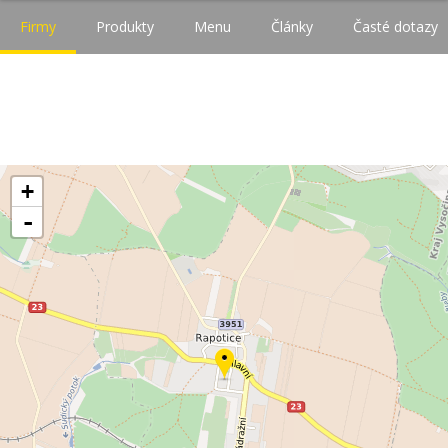
Firmy
Produkty
Menu
Články
Časté dotazy
+
-