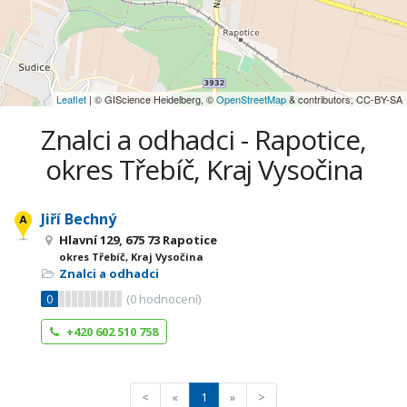
Leaflet
| © GIScience Heidelberg, ©
OpenStreetMap
& contributors, CC-BY-SA
Znalci a odhadci - Rapotice,
okres Třebíč, Kraj Vysočina
Jiří Bechný
Hlavní 129, 675 73 Rapotice
okres Třebíč, Kraj Vysočina
Znalci a odhadci
0
(
0
hodnocení)
+420 602 510 758
<
«
1
»
>