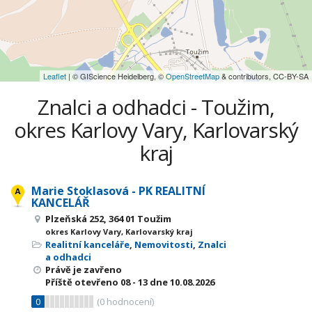
Leaflet
| © GIScience Heidelberg, ©
OpenStreetMap
& contributors, CC-BY-SA
Znalci a odhadci - Toužim,
okres Karlovy Vary, Karlovarský
kraj
Marie Stoklasová - PK REALITNÍ
KANCELÁŘ
Plzeňská 252, 364 01 Toužim
okres Karlovy Vary, Karlovarský kraj
Realitní kanceláře
,
Nemovitosti
,
Znalci
a odhadci
Právě je zavřeno
Příště otevřeno
08 - 13
dne 10.08.2026
0
(
0
hodnocení)