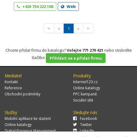
+420 734 222 188
Web
<
«
1
»
>
Chcete přidat firmu do katalogu?
Volejte 771 270 421
nebo stiskněte
tlačítko
Přihlásit se a přidat firmu
Mediatel
Produkty
Kontakt
Internet123.cz
Reference
Online katalogy
Obchodní podmínky
PPC kampaně
Sociální sítě
Služby
Sledujte nás
Mobilní aplikace ke stažení
Facebook
Online katalogy
Twitter
Digital Presence Management
LinkedIn
Více zákazníků