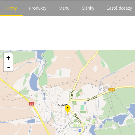
Firmy
Produkty
Menu
Články
Časté dotazy
+
-