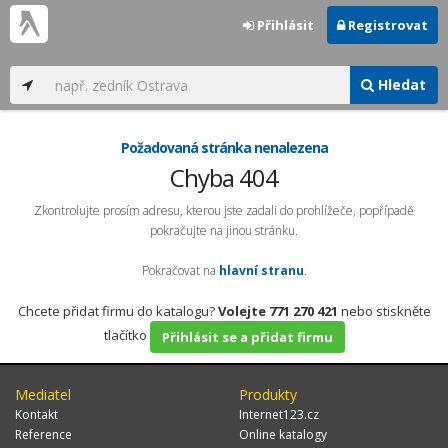
Přihlásit
Registrovat
Hledat
Požadovaná stránka nenalezena
Chyba 404
Zkontrolujte prosím adresu, kterou jste zadali do prohlížeče, popřípadě
pokračujte na jinou stránku.
Pokračovat na
hlavní stranu
.
Chcete přidat firmu do katalogu?
Volejte 771 270 421
nebo stiskněte
tlačítko
Přihlásit se a přidat firmu
Mediatel
Produkty
Kontakt
Internet123.cz
Reference
Online katalogy