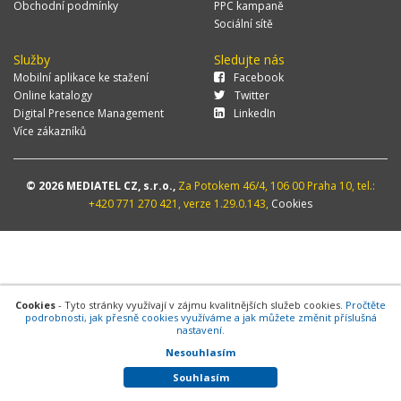
Obchodní podmínky
PPC kampaně
Sociální sítě
Služby
Sledujte nás
Mobilní aplikace ke stažení
Facebook
Online katalogy
Twitter
Digital Presence Management
LinkedIn
Více zákazníků
© 2026 MEDIATEL CZ, s.r.o.,
Za Potokem 46/4, 106 00 Praha 10, tel.:
+420 771 270 421, verze 1.29.0.143,
Cookies
Cookies
- Tyto stránky využívají v zájmu kvalitnějších služeb cookies.
Pročtěte
podrobnosti, jak přesně cookies využíváme a jak můžete změnit příslušná
nastavení.
Nesouhlasím
Souhlasím