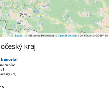
Leaflet
| © GIScience Heidelberg, ©
OpenStreetMap
& contributors, CC-BY-SA
hočeský kraj
í kancelář
Jindřichův
c I
hočeský kraj
 16