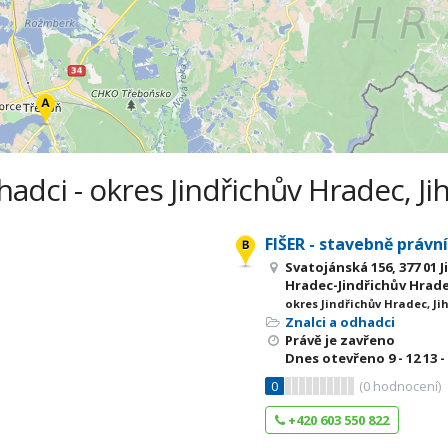
hadci - okres Jindřichův Hradec, Ji
FIŠER - stavebně právn
Svatojánská 156, 377 01 
Hradec-Jindřichův Hrade
okres Jindřichův Hradec, Ji
Znalci a odhadci
Právě je zavřeno
Dnes otevřeno
9 - 12
13 -
0
(
0
hodnocení)
+420 603 550 822