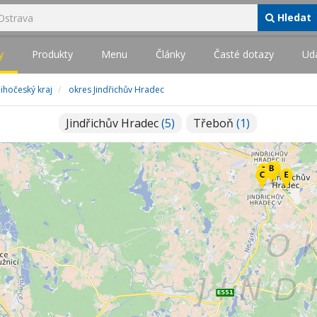
Hledat
y
Produkty
Menu
Články
Časté dotazy
Udá
Jihočeský kraj
okres Jindřichův Hradec
Jindřichův Hradec
(5)
Třeboň
(1)