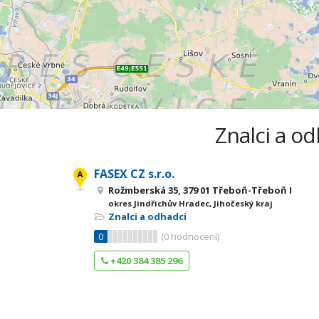
Znalci a od
FASEX CZ s.r.o.
Rožmberská 35, 379 01 Třeboň-Třeboň I
okres Jindřichův Hradec, Jihočeský kraj
Znalci a odhadci
0
(
0
hodnocení)
+420 384 385 296