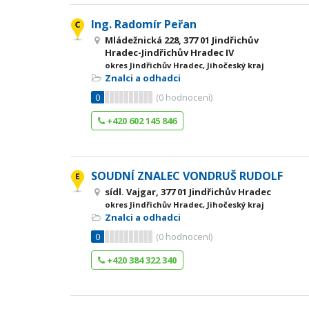
Ing. Radomír Peřan
Mládežnická 228, 377 01 Jindřichův
Hradec-Jindřichův Hradec IV
okres Jindřichův Hradec, Jihočeský kraj
Znalci a odhadci
0
(
0
hodnocení)
+420 602 145 846
SOUDNÍ ZNALEC VONDRUŠ RUDOLF
sídl. Vajgar, 377 01 Jindřichův Hradec
okres Jindřichův Hradec, Jihočeský kraj
Znalci a odhadci
0
(
0
hodnocení)
+420 384 322 340