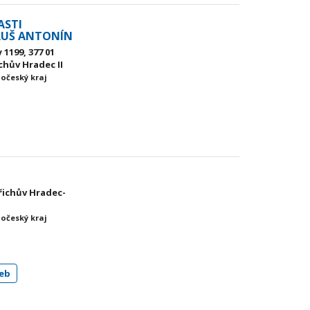
ASTI
RUŠ ANTONÍN
 1199, 377 01
chův Hradec II
hočeský kraj
dřichův Hradec-
hočeský kraj
eb