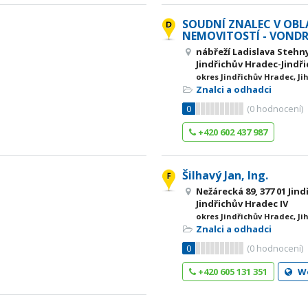
SOUDNÍ ZNALEC V OBL
NEMOVITOSTÍ - VOND
nábřeží Ladislava Stehny
Jindřichův Hradec-Jindři
okres Jindřichův Hradec, Ji
Znalci a odhadci
0
(
0
hodnocení)
+420 602 437 987
Šilhavý Jan, Ing.
Nežárecká 89, 377 01 Jin
Jindřichův Hradec IV
okres Jindřichův Hradec, Ji
Znalci a odhadci
0
(
0
hodnocení)
+420 605 131 351
W