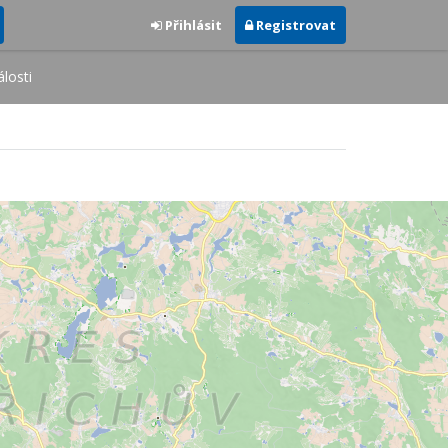
Přihlásit
Registrovat
losti