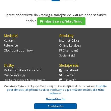
Chcete přidat firmu do katalogu?
Volejte 771 270 421
nebo stiskněte
tlačítko
Přihlásit se a přidat firmu
Mediatel
Produkty
Kontakt
Internet123.cz
Reference
Online katalogy
Obchodní podmínky
PPC kampaně
Sociální sítě
Služby
Sledujte nás
Mobilní aplikace ke stažení
Facebook
Online katalogy
Twitter
Digital Presence Management
LinkedIn
Více zákazníků
Cookies
- Tyto stránky využívají v zájmu kvalitnějších služeb cookies.
Pročtěte
podrobnosti, jak přesně cookies využíváme a jak můžete změnit příslušná
nastavení.
Nesouhlasím
© 2026 MEDIATEL CZ, s.r.o.,
Za Potokem 46/4, 106 00 Praha 10, tel.:
+420 771 270 421, verze 1.29.0.143,
Cookies
Souhlasím