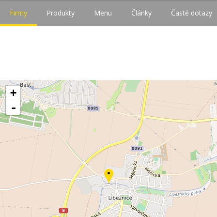
Firmy
Produkty
Menu
Články
Časté dotazy
+
-