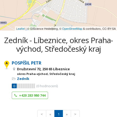
Leaflet
| © GIScience Heidelberg, ©
OpenStreetMap
& contributors, CC-BY-SA
Zedník - Líbeznice, okres Praha-
východ, Středočeský kraj
POSPÍŠIL PETR
Družstevní 72, 250 65 Líbeznice
okres Praha-východ, Středočeský kraj
Zedník
0
(
0
hodnocení)
+420 283 980 744
<
«
1
»
>