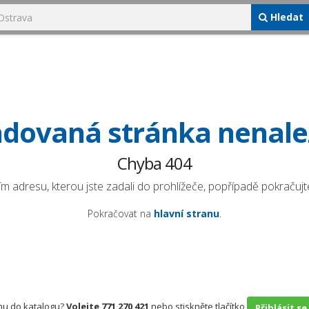
Hledat
dovaná stránka nenal
Chyba 404
ím adresu, kterou jste zadali do prohlížeče, popřípadě pokračujte
Pokračovat na
hlavní stranu
.
rmu do katalogu?
Volejte 771 270 421
nebo stiskněte tlačítko
Přihlásit se