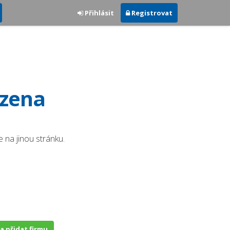
Přihlásit
Registrovat
ezena
 na jinou stránku.
 a přidat firmu