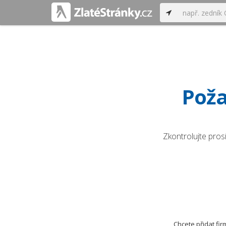
Poža
Zkontrolujte pros
Chcete přidat fi