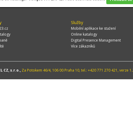
y
Služby
23.cz
Mobilní aplikace ke stažení
talogy
Online katalogy
paně
Digital Presence Management
ítě
Více zákazníků
 CZ, s.r.o.,
Za Potokem 46/4, 106 00 Praha 10, tel.: +420 771 270 421, verze 1.