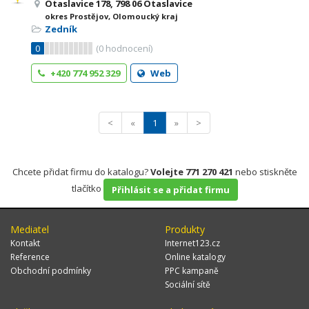
Otaslavice 178, 798 06 Otaslavice
okres Prostějov, Olomoucký kraj
Zedník
0
(
0
hodnocení)
+420 774 952 329
Web
<
«
1
»
>
Chcete přidat firmu do katalogu?
Volejte 771 270 421
nebo stiskněte
tlačítko
Přihlásit se a přidat firmu
Mediatel
Produkty
Kontakt
Internet123.cz
Reference
Online katalogy
Obchodní podmínky
PPC kampaně
Sociální sítě