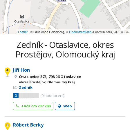
Leaflet
| © GIScience Heidelberg, ©
OpenStreetMap
& contributors, CC-BY-SA
Zedník - Otaslavice, okres
Prostějov, Olomoucký kraj
Jiří Hon
Otaslavice 373, 798 06 Otaslavice
okres Prostějov, Olomoucký kraj
Zedník
0
(
0
hodnocení)
+420 776 207 288
Web
Róbert Berky