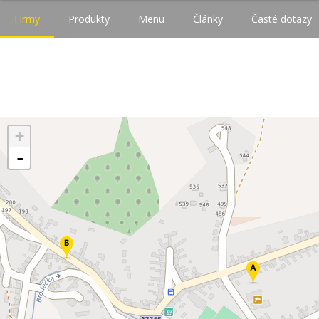
Firmy
Produkty
Menu
Články
Časté dotazy
+
-