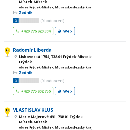
Místek-Místek
okres Frýdek-Místek, Moravskoslezský kraj
Zedník
0
(
0
hodnocení)
+420 776 820 304
Web
Radomír Liberda
Lískovecká 1754, 738 01 Frýdek-Místek-
Frýdek
okres Frýdek-Místek, Moravskoslezský kraj
Zedník
0
(
0
hodnocení)
+420 775 802 756
Web
VLASTISLAV KLUS
Marie Majerové 491, 738 01 Frýdek-
Místek-Místek
okres Frýdek-Místek, Moravskoslezský kraj