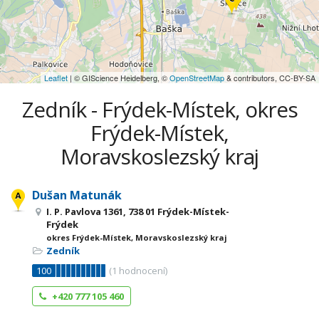
Leaflet
| © GIScience Heidelberg, ©
OpenStreetMap
& contributors, CC-BY-SA
Zedník - Frýdek-Místek, okres
Frýdek-Místek,
Moravskoslezský kraj
Dušan Matunák
I. P. Pavlova 1361, 738 01 Frýdek-Místek-
Frýdek
okres Frýdek-Místek, Moravskoslezský kraj
Zedník
100
(
1
hodnocení)
+420 777 105 460