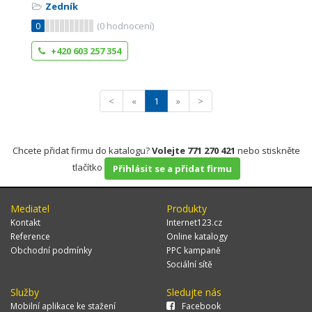
Zedník
0
(
0
hodnocení)
+420 603 257 354
<
«
1
»
>
Chcete přidat firmu do katalogu?
Volejte 771 270 421
nebo stiskněte
tlačítko
Přihlásit se a přidat firmu
Mediatel
Produkty
Kontakt
Internet123.cz
Reference
Online katalogy
Obchodní podmínky
PPC kampaně
Sociální sítě
Služby
Sledujte nás
Mobilní aplikace ke stažení
Facebook