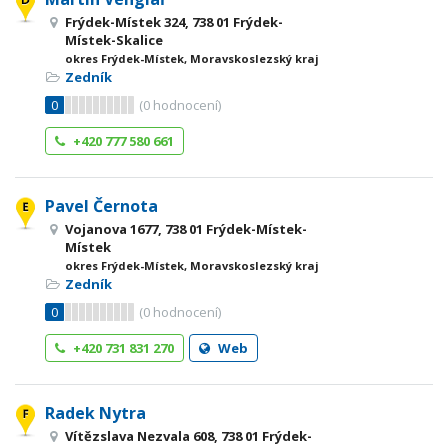
Frýdek-Místek 324, 738 01 Frýdek-
Místek-Skalice
okres Frýdek-Místek, Moravskoslezský kraj
Zedník
0
(
0
hodnocení)
+420 777 580 661
Pavel Černota
Vojanova 1677, 738 01 Frýdek-Místek-
Místek
okres Frýdek-Místek, Moravskoslezský kraj
Zedník
0
(
0
hodnocení)
+420 731 831 270
Web
Radek Nytra
Vítězslava Nezvala 608, 738 01 Frýdek-