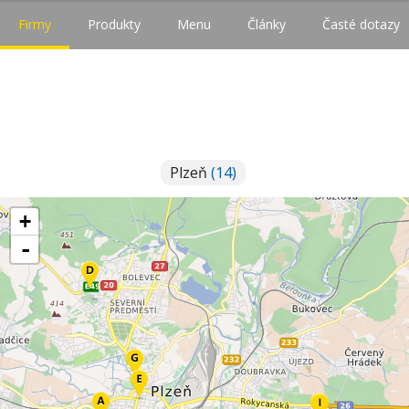
Firmy
Produkty
Menu
Články
Časté dotazy
Plzeň
(14)
+
-