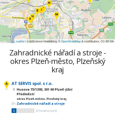
Leaflet
| © GIScience Heidelberg, ©
OpenStreetMap
& contributors, CC-BY-SA
Zahradnické nářadí a stroje -
okres Plzeň-město, Plzeňský
kraj
AT SERVIS spol. s r.o.
Husova 73/1393, 301 00 Plzeň-Jižní
Předměstí
okres Plzeň-město, Plzeňský kraj
Zahradnické nářadí a stroje
0
(
0
hodnocení)