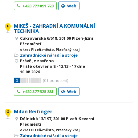
+420 777 091 720
Web
MIKEŠ - ZAHRADNÍ A KOMUNÁLNÍ
TECHNIKA
Cukrovarská 6/518, 301 00 Plzeň-Jižní
Předměstí
okres Plzeň-město, Plzeňský kraj
Zahradnické nářadí a stroje
Právě je zavřeno
Příště otevřeno
8 - 12
13 - 17
dne
10.08.2026
0
(
0
hodnocení)
+420 377 325 881
Web
Milan Reitinger
Dělnická 13/197, 301 00 Plzeň-Severní
Předměstí
okres Plzeň-město, Plzeňský kraj
Zahradnické nářadí a stroje