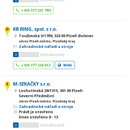
+420 377 221 789
KB RING, spol. s r.o.
Toužimská 5/1709, 323 00 Plzeň-Bolevec
okres Plzeň-město, Plzeňský kraj
Zahradnické nářadí a stroje
0
(
0
hodnocení)
+420 377 226 613
Web
M-SEKAČKY s.r.o.
Lochotínská 29/1315, 301 00 Plzeň-
Severní Předměstí
okres Plzeň-město, Plzeňský kraj
Zahradnické nářadí a stroje
Právě je otevřeno
Dnes otevřeno
9 - 13
0
(
0
hodnocení)