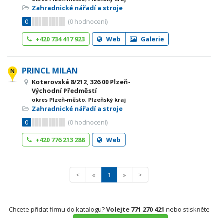
Zahradnické nářadí a stroje
0
(
0
hodnocení)
+420 734 417 923
Web
Galerie
PRINCL MILAN
Koterovská 8/212, 326 00 Plzeň-
Východní Předměstí
okres Plzeň-město, Plzeňský kraj
Zahradnické nářadí a stroje
0
(
0
hodnocení)
+420 776 213 288
Web
<
«
1
»
>
Chcete přidat firmu do katalogu?
Volejte 771 270 421
nebo stiskněte