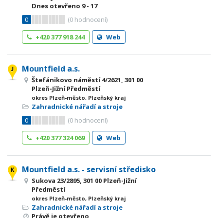
Dnes otevřeno
9 - 17
0
(
0
hodnocení)
+420 377 918 244
Web
Mountfield a.s.
Štefánikovo náměstí 4/2621, 301 00
Plzeň-Jižní Předměstí
okres Plzeň-město, Plzeňský kraj
Zahradnické nářadí a stroje
0
(
0
hodnocení)
+420 377 324 069
Web
Mountfield a.s. - servisní středisko
Sukova 23/2895, 301 00 Plzeň-Jižní
Předměstí
okres Plzeň-město, Plzeňský kraj
Zahradnické nářadí a stroje
Právě je otevřeno