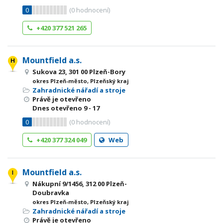
0
(
0
hodnocení)
+420 377 521 265
Mountfield a.s.
Sukova 23, 301 00 Plzeň-Bory
okres Plzeň-město, Plzeňský kraj
Zahradnické nářadí a stroje
Právě je otevřeno
Dnes otevřeno
9 - 17
0
(
0
hodnocení)
+420 377 324 049
Web
Mountfield a.s.
Nákupní 9/1456, 312 00 Plzeň-
Doubravka
okres Plzeň-město, Plzeňský kraj
Zahradnické nářadí a stroje
Právě je otevřeno