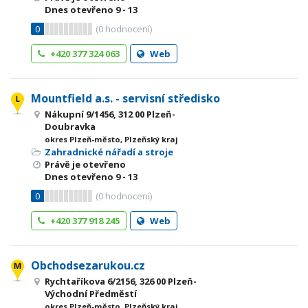
Dnes otevřeno
9 - 13
0
(
0
hodnocení)
+420 377 324 063
Web
Mountfield a.s. - servisní středisko
Nákupní 9/1456, 312 00 Plzeň-
Doubravka
okres Plzeň-město, Plzeňský kraj
Zahradnické nářadí a stroje
Právě je otevřeno
Dnes otevřeno
9 - 13
0
(
0
hodnocení)
+420 377 918 245
Web
Obchodsezarukou.cz
Rychtaříkova 6/2156, 326 00 Plzeň-
Východní Předměstí
okres Plzeň-město, Plzeňský kraj