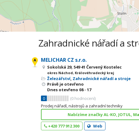
Zahradnické nářadí a str
MELICHAR CZ s.r.o.
Sokolská 29, 549 41 Červený Kostelec
okres Náchod, Královéhradecký kraj
Železářství
,
Zahradnické nářadí a stroje
Právě je otevřeno
Dnes otevřeno
08 - 17
0
(
0
hodnocení)
Prodej nářadí, nástrojů a zahradní techniky
Nabízíme značky AL-KO, JOTUL, Ma
+420 777 912 300
Web