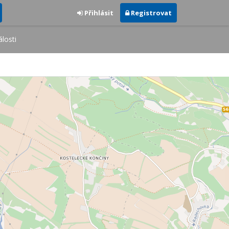
Přihlásit
Registrovat
losti