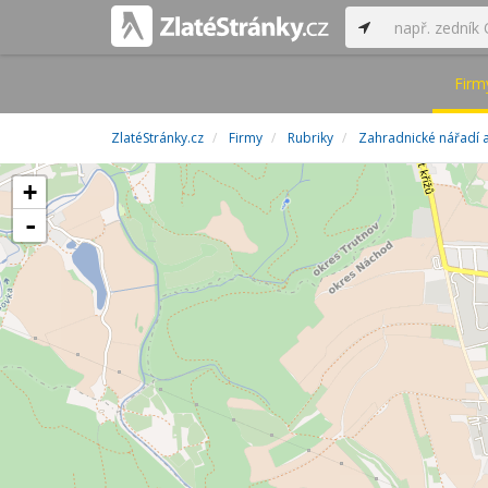
Firm
ZlatéStránky.cz
Firmy
Rubriky
Zahradnické nářadí a
+
-