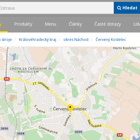
Hledat
y
Produkty
Menu
Články
Časté dotazy
Udá
 stroje
Královéhradecký kraj
okres Náchod
Červený Kostelec