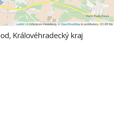
Leaflet
| © GIScience Heidelberg, ©
OpenStreetMap
& contributors, CC-BY-SA
hod, Královéhradecký kraj