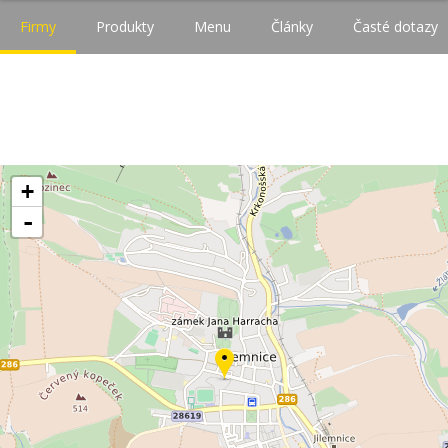
Firmy
Produkty
Menu
Články
Časté dotazy
+
-