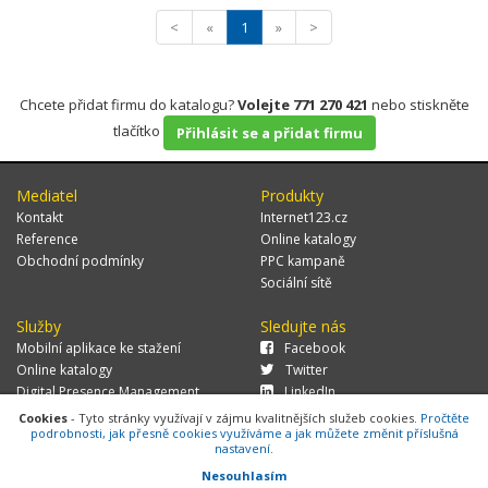
<
«
1
»
>
Chcete přidat firmu do katalogu?
Volejte 771 270 421
nebo stiskněte
tlačítko
Přihlásit se a přidat firmu
Mediatel
Produkty
Kontakt
Internet123.cz
Reference
Online katalogy
Obchodní podmínky
PPC kampaně
Sociální sítě
Služby
Sledujte nás
Mobilní aplikace ke stažení
Facebook
Online katalogy
Twitter
Digital Presence Management
LinkedIn
Více zákazníků
Cookies
- Tyto stránky využívají v zájmu kvalitnějších služeb cookies.
Pročtěte
podrobnosti, jak přesně cookies využíváme a jak můžete změnit příslušná
nastavení.
Nesouhlasím
© 2026 MEDIATEL CZ, s.r.o.,
Za Potokem 46/4, 106 00 Praha 10, tel.: