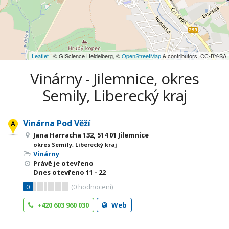
Leaflet
| © GIScience Heidelberg, ©
OpenStreetMap
& contributors, CC-BY-SA
Vinárny - Jilemnice, okres
Semily, Liberecký kraj
Vinárna Pod Věží
Jana Harracha 132, 514 01 Jilemnice
okres Semily, Liberecký kraj
Vinárny
Právě je otevřeno
Dnes otevřeno
11 - 22
0
(
0
hodnocení)
+420 603 960 030
Web