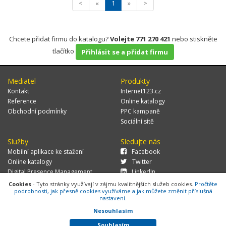
<
«
1
»
>
Chcete přidat firmu do katalogu?
Volejte 771 270 421
nebo stiskněte
tlačítko
Přihlásit se a přidat firmu
Mediatel
Produkty
Kontakt
Internet123.cz
Reference
Online katalogy
Obchodní podmínky
PPC kampaně
Sociální sítě
Služby
Sledujte nás
Mobilní aplikace ke stažení
Facebook
Online katalogy
Twitter
Digital Presence Management
LinkedIn
Více zákazníků
Cookies
- Tyto stránky využívají v zájmu kvalitnějších služeb cookies.
Pročtěte
podrobnosti, jak přesně cookies využíváme a jak můžete změnit příslušná
nastavení.
Nesouhlasím
© 2026 MEDIATEL CZ, s.r.o.,
Za Potokem 46/4, 106 00 Praha 10, tel.:
+420 771 270 421, verze 1.29.0.143,
Cookies
Souhlasím