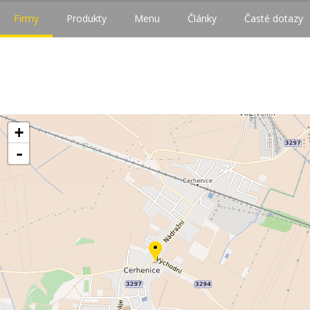
Firmy
Produkty
Menu
Články
Časté dotazy
+
-