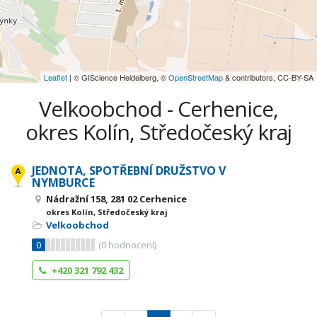
Leaflet
| © GIScience Heidelberg, ©
OpenStreetMap
& contributors, CC-BY-SA
Velkoobchod - Cerhenice,
okres Kolín, Středočeský kraj
JEDNOTA, SPOTŘEBNÍ DRUŽSTVO V
NYMBURCE
Nádražní 158, 281 02 Cerhenice
okres Kolín, Středočeský kraj
Velkoobchod
0
(
0
hodnocení)
+420 321 792 432