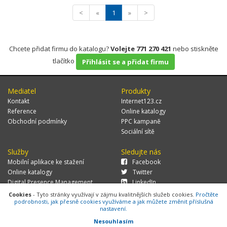
<
«
1
»
>
Chcete přidat firmu do katalogu?
Volejte 771 270 421
nebo stiskněte
tlačítko
Přihlásit se a přidat firmu
Mediatel
Produkty
Kontakt
Internet123.cz
Reference
Online katalogy
Obchodní podmínky
PPC kampaně
Sociální sítě
Služby
Sledujte nás
Mobilní aplikace ke stažení
Facebook
Online katalogy
Twitter
Digital Presence Management
LinkedIn
Více zákazníků
Cookies
- Tyto stránky využívají v zájmu kvalitnějších služeb cookies.
Pročtěte
podrobnosti, jak přesně cookies využíváme a jak můžete změnit příslušná
nastavení.
Nesouhlasím
© 2026 MEDIATEL CZ, s.r.o.,
Za Potokem 46/4, 106 00 Praha 10, tel.: