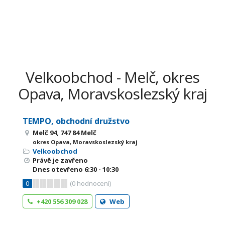
Velkoobchod - Melč, okres
Opava, Moravskoslezský kraj
TEMPO, obchodní družstvo
Melč 94, 747 84 Melč
okres Opava, Moravskoslezský kraj
Velkoobchod
Právě je zavřeno
Dnes otevřeno
6:30 - 10:30
0
(
0
hodnocení)
+420 556 309 028
Web