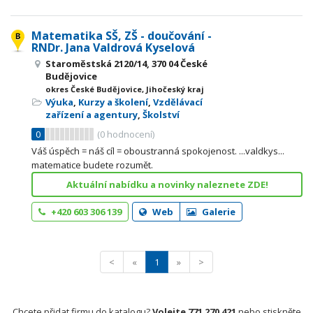
Matematika SŠ, ZŠ - doučování -
RNDr. Jana Valdrová Kyselová
Staroměstská 2120/14, 370 04 České
Budějovice
okres České Budějovice, Jihočeský kraj
Výuka
,
Kurzy a školení
,
Vzdělávací
zařízení a agentury
,
Školství
0
(
0
hodnocení)
Váš úspěch = náš cíl = oboustranná spokojenost. ...valdkys...
matematice budete rozumět.
Aktuální nabídku a novinky naleznete ZDE!
+420 603 306 139
Web
Galerie
<
«
1
»
>
Chcete přidat firmu do katalogu?
Volejte 771 270 421
nebo stiskněte