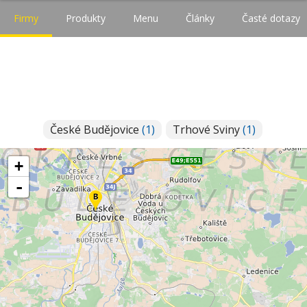
Firmy
Produkty
Menu
Články
Časté dotazy
České Budějovice
(1)
Trhové Sviny
(1)
+
-