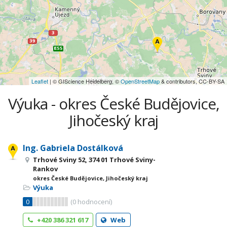
Leaflet
| © GIScience Heidelberg, ©
OpenStreetMap
& contributors, CC-BY-SA
Výuka - okres České Budějovice,
Jihočeský kraj
Ing. Gabriela Dostálková
Trhové Sviny 52, 374 01 Trhové Sviny-
Rankov
okres České Budějovice, Jihočeský kraj
Výuka
0
(
0
hodnocení)
+420 386 321 617
Web