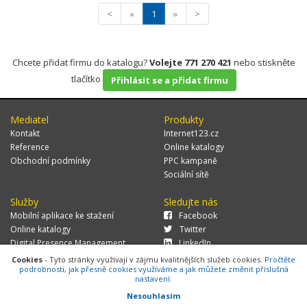
<
«
1
»
>
Chcete přidat firmu do katalogu?
Volejte 771 270 421
nebo stiskněte
tlačítko
Přihlásit se a přidat firmu
Mediatel
Produkty
Kontakt
Internet123.cz
Reference
Online katalogy
Obchodní podmínky
PPC kampaně
Sociální sítě
Služby
Sledujte nás
Mobilní aplikace ke stažení
Facebook
Online katalogy
Twitter
Digital Presence Management
LinkedIn
Více zákazníků
Cookies
- Tyto stránky využívají v zájmu kvalitnějších služeb cookies.
Pročtěte
podrobnosti, jak přesně cookies využíváme a jak můžete změnit příslušná
nastavení.
Nesouhlasím
© 2026 MEDIATEL CZ, s.r.o.,
Za Potokem 46/4, 106 00 Praha 10, tel.: