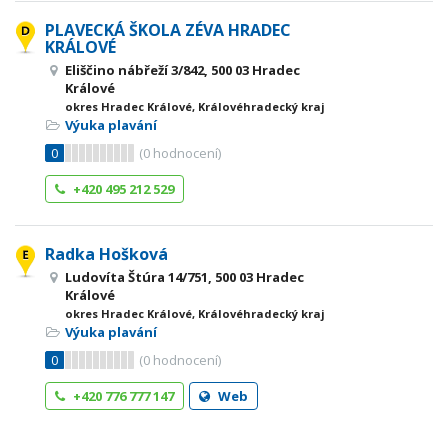
PLAVECKÁ ŠKOLA ZÉVA HRADEC
KRÁLOVÉ
Eliščino nábřeží 3/842, 500 03 Hradec
Králové
okres Hradec Králové, Královéhradecký kraj
Výuka plavání
0
(
0
hodnocení)
+420 495 212 529
Radka Hošková
Ludovíta Štúra 14/751, 500 03 Hradec
Králové
okres Hradec Králové, Královéhradecký kraj
Výuka plavání
0
(
0
hodnocení)
+420 776 777 147
Web