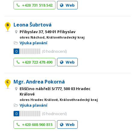
+420 731 518 542
Web
Leona Šubrtová
Přibyslav 37, 549 01 Přibyslav
okres Náchod, Královéhradecký kraj
Výuka plavání
0
(
0
hodnocení)
+420 723 478 490
Web
Mgr. Andrea Pokorná
Eliščino nábřeží 5/777, 500 03 Hradec
Králové
okres Hradec Králové, Královéhradecký kraj
Výuka plavání
0
(
0
hodnocení)
+420 608 960 815
Web