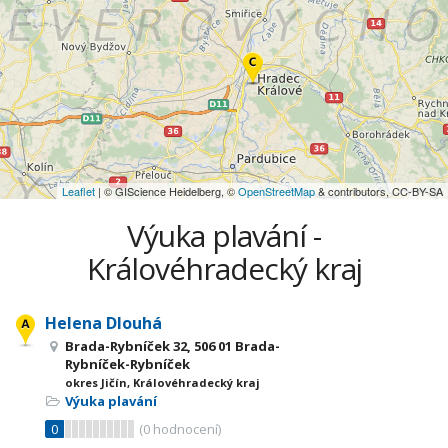
Leaflet
| © GIScience Heidelberg, ©
OpenStreetMap
& contributors, CC-BY-SA
Výuka plavání -
Královéhradecký kraj
Helena Dlouhá
Brada-Rybníček 32, 506 01 Brada-
Rybníček-Rybníček
okres Jičín, Královéhradecký kraj
Výuka plavání
0
(
0
hodnocení)