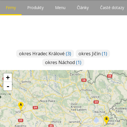
Firmy
Produkty
Menu
Články
Časté dotazy
okres Hradec Králové
(3)
okres Jičín
(1)
okres Náchod
(1)
+
-