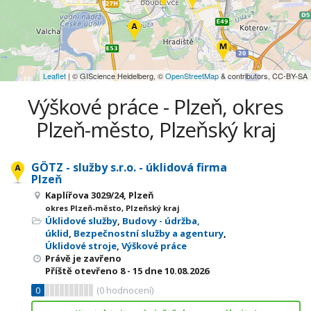
Leaflet
| © GIScience Heidelberg, ©
OpenStreetMap
& contributors, CC-BY-SA
Výškové práce - Plzeň, okres
Plzeň-město, Plzeňský kraj
GÖTZ - služby s.r.o. - úklidová firma
Plzeň
Kaplířova 3029/24, Plzeň
okres Plzeň-město, Plzeňský kraj
Úklidové služby
,
Budovy - údržba,
úklid
,
Bezpečnostní služby a agentury
,
Úklidové stroje
,
Výškové práce
Právě je zavřeno
Příště otevřeno
8 - 15
dne 10.08.2026
0
(
0
hodnocení)