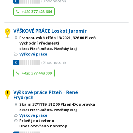
0
(
0
hodnocení)
+420 377 423 664
VÝŠKOVÉ PRÁCE Loskot Jaromír
Francouzská třída 13/2021, 326 00 Plzeň-
Východní Předměstí
okres Plzeň-město, Plzeňský kraj
Výškové práce
0
(
0
hodnocení)
+420 377 448 000
Výškové práce Plzeň - René
Frydrych
Skalní 37/1119, 312 00 Plzeň-Doubravka
okres Plzeň-město, Plzeňský kraj
Výškové práce
Právě je otevřeno
Dnes otevřeno nonstop