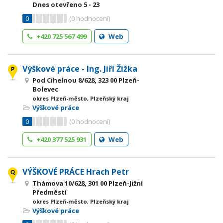
Dnes otevřeno
5 - 23
0
(
0
hodnocení)
+420 725 567 499
Web
Výškové práce - Ing. Jiří Žižka
Pod Cihelnou 8/628, 323 00 Plzeň-
Bolevec
okres Plzeň-město, Plzeňský kraj
Výškové práce
0
(
0
hodnocení)
+420 377 525 931
Web
VÝŠKOVÉ PRÁCE Hrach Petr
Thámova 10/628, 301 00 Plzeň-Jižní
Předměstí
okres Plzeň-město, Plzeňský kraj
Výškové práce