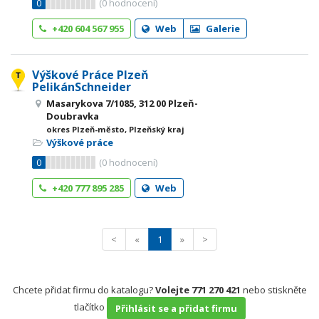
0
(
0
hodnocení)
+420 604 567 955
Web
Galerie
Výškové Práce Plzeň
PelikánSchneider
Masarykova 7/1085, 312 00 Plzeň-
Doubravka
okres Plzeň-město, Plzeňský kraj
Výškové práce
0
(
0
hodnocení)
+420 777 895 285
Web
<
«
1
»
>
Chcete přidat firmu do katalogu?
Volejte 771 270 421
nebo stiskněte
tlačítko
Přihlásit se a přidat firmu