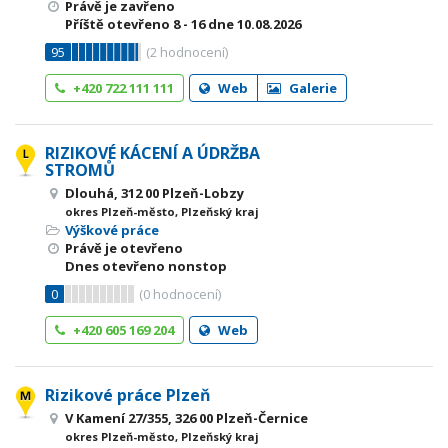
Právě je zavřeno
Příště otevřeno
8 - 16
dne 10.08.2026
95
(
2
hodnocení)
+420 722 111 111
Web
Galerie
RIZIKOVÉ KÁCENÍ A ÚDRŽBA
STROMŮ
Dlouhá, 312 00 Plzeň-Lobzy
okres Plzeň-město, Plzeňský kraj
Výškové práce
Právě je otevřeno
Dnes otevřeno nonstop
0
(
0
hodnocení)
+420 605 169 204
Web
Rizikové práce Plzeň
V Kamení 27/355, 326 00 Plzeň-Černice
okres Plzeň-město, Plzeňský kraj