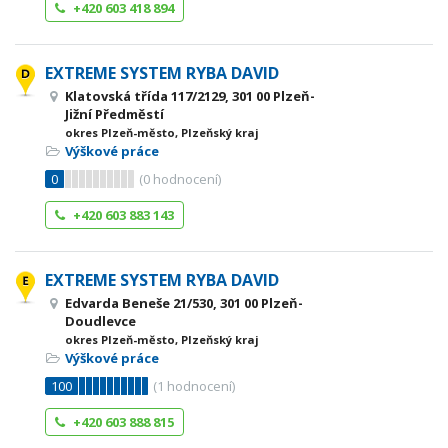
+420 603 418 894
EXTREME SYSTEM RYBA DAVID
Klatovská třída 117/2129, 301 00 Plzeň-
Jižní Předměstí
okres Plzeň-město, Plzeňský kraj
Výškové práce
0
(
0
hodnocení)
+420 603 883 143
EXTREME SYSTEM RYBA DAVID
Edvarda Beneše 21/530, 301 00 Plzeň-
Doudlevce
okres Plzeň-město, Plzeňský kraj
Výškové práce
100
(
1
hodnocení)
+420 603 888 815