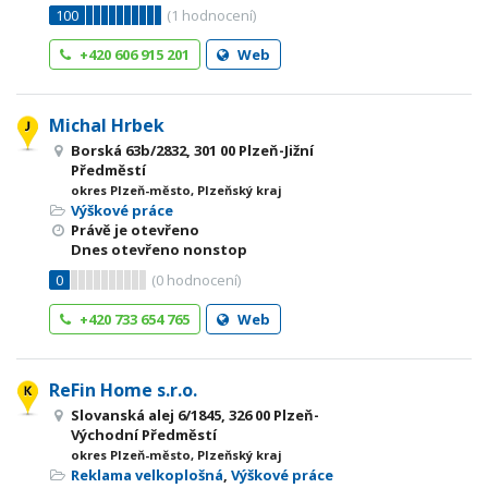
100
(
1
hodnocení)
+420 606 915 201
Web
Michal Hrbek
Borská 63b/2832, 301 00 Plzeň-Jižní
Předměstí
okres Plzeň-město, Plzeňský kraj
Výškové práce
Právě je otevřeno
Dnes otevřeno nonstop
0
(
0
hodnocení)
+420 733 654 765
Web
ReFin Home s.r.o.
Slovanská alej 6/1845, 326 00 Plzeň-
Východní Předměstí
okres Plzeň-město, Plzeňský kraj
Reklama velkoplošná
,
Výškové práce