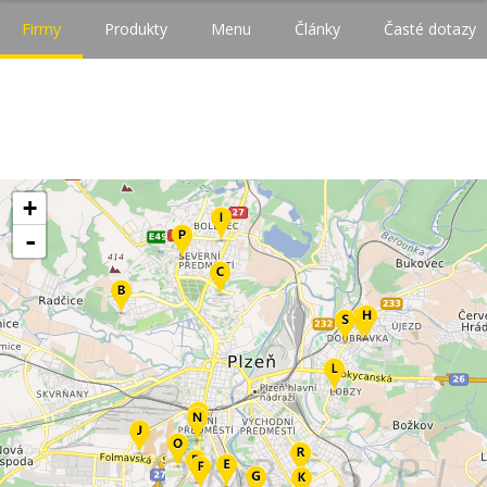
Firmy
Produkty
Menu
Články
Časté dotazy
+
-