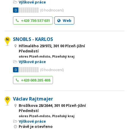
Výškové práce
0
(
0
hodnocení)
+420 736 537 631
Web
SNOBLS - KARLOS
Hřímalého 29/972, 301 00 Plzeň-Jižní
Předměstí
okres Plzeň-město, Plzeňský kraj
Výškové práce
0
(
0
hodnocení)
+420 608 205 408
Václav Rajtmajer
Brožíkova 28/2644, 301 00 Plzeň-Jižní
Předměstí
okres Plzeň-město, Plzeňský kraj
Výškové práce
Právě je otevřeno