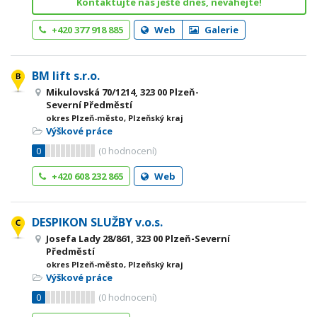
Kontaktujte nás ještě dnes, neváhejte!
+420 377 918 885
Web
Galerie
BM lift s.r.o.
Mikulovská 70/1214, 323 00 Plzeň-
Severní Předměstí
okres Plzeň-město, Plzeňský kraj
Výškové práce
0
(
0
hodnocení)
+420 608 232 865
Web
DESPIKON SLUŽBY v.o.s.
Josefa Lady 28/861, 323 00 Plzeň-Severní
Předměstí
okres Plzeň-město, Plzeňský kraj
Výškové práce
0
(
0
hodnocení)