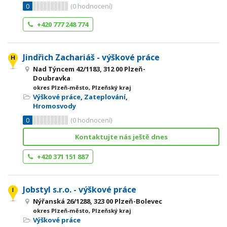
0
(
0
hodnocení)
+420 777 248 774
Jindřich Zachariáš - výškové práce
Nad Týncem 42/1183, 312 00 Plzeň-
Doubravka
okres Plzeň-město, Plzeňský kraj
Výškové práce
,
Zateplování
,
Hromosvody
0
(
0
hodnocení)
Kontaktujte nás ještě dnes
+420 371 151 887
Jobstyl s.r.o. - výškové práce
Nýřanská 26/1288, 323 00 Plzeň-Bolevec
okres Plzeň-město, Plzeňský kraj
Výškové práce