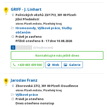
GRIFF - J. Linhart
Politických vězňů 23/1713, 301 00 Plzeň-
Jižní Předměstí
okres Plzeň-město, Plzeňský kraj
Hromosvody
,
Výškové práce
,
Služby
občanům
Právě je zavřeno
Příště otevřeno
8 - 17
dne 10.08.2026
0
(
0
hodnocení)
Kontaktujte nás ještě dnes
+420 603 439 506
Web
Galerie
Jaroslav Franz
Zborovská 27/2, 301 00 Plzeň-Doudlevce
okres Plzeň-město, Plzeňský kraj
Výškové práce
Právě je otevřeno
Dnes otevřeno nonstop